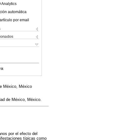
 Analytics
ción automática
artículo por email
s
cionados
nk
de México, México
dad de México, México.
nos por el efecto del
ifestaciones típicas como