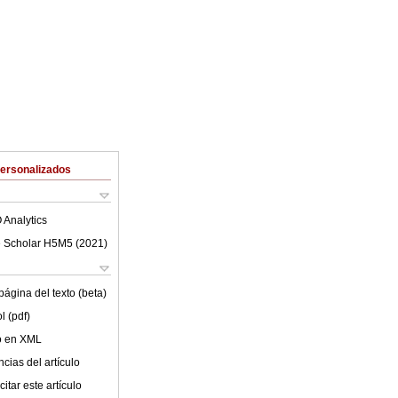
Personalizados
 Analytics
 Scholar H5M5 (
2021
)
ágina del texto (beta)
l (pdf)
lo en XML
cias del artículo
itar este artículo