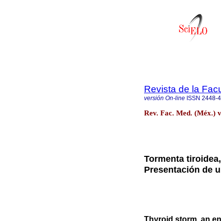
Revista de la Fac
versión On-line
ISSN
2448-
Rev. Fac. Med. (Méx.) v
Tormenta tiroidea
Presentación de un
Thyroid storm, an en