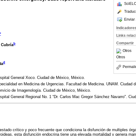
SciELO
Traduc
Enviar 
Indicadore
*
Links rela
Compartir
b
 Cubría
Otros
Otros
d
ta
Permali
ospital General Xoco. Ciudad de México, México.
specialidad en Medicina de Urgencias. Facultad de Medicina. UNAM. Ciudad 
ervicio de Imagenología. Ciudad de México, México.
ospital General Regional No. 1 “Dr. Carlos Mac Gregor Sánchez Navarro". Ciu
estado crítico y poco frecuente que condiciona la disfunción de multiples órga
oideas, esta disfunción endocrina tiene una elevada mortalidad y genera man