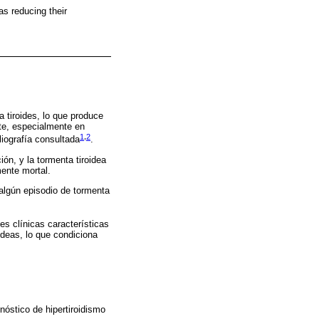
as reducing their
a tiroides, lo que produce
te, especialmente en
1
,
2
liografía consultada
.
ión, y la tormenta tiroidea
mente mortal.
 algún episodio de tormenta
es clínicas características
ideas, lo que condiciona
óstico de hipertiroidismo