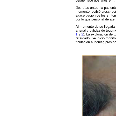
desde hace dos años en tra
Dos días antes, la pacient
momento recibió prescripci
exacerbación de los síntoma
por lo que personal de aten
Al momento de su llegada a
arterial y palidez de tegu
1
y
2
). La exploración de 
retardado. Se inició monit
fibrilación auricular, pres