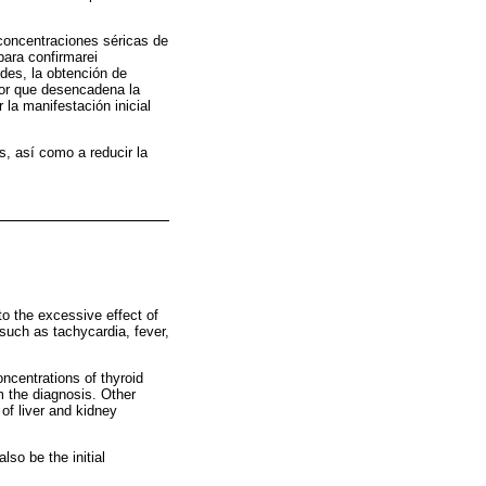
concentraciones séricas de
para confirmarei
des, la obtención de
tor que desencadena la
la manifestación inicial
s, así como a reducir la
to the excessive effect of
such as tachycardia, fever,
ncentrations of thyroid
m the diagnosis. Other
of liver and kidney
lso be the initial