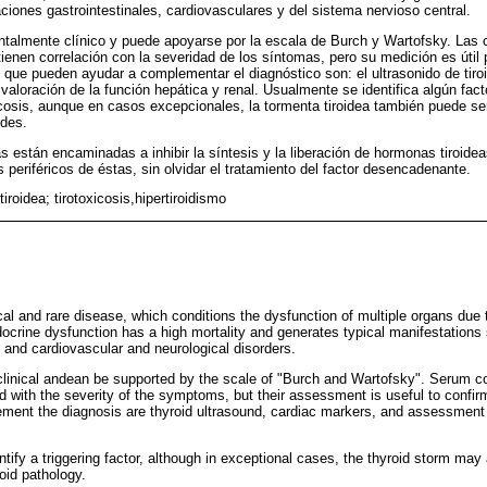
eraciones gastrointestinales, cardiovasculares y del sistema nervioso central.
ntalmente clínico y puede apoyarse por la escala de Burch y Wartofsky. Las 
tienen correlación con la severidad de los síntomas, pero su medición es útil 
 que pueden ayudar a complementar el diagnóstico son: el ultrasonido de tiroi
valoración de la función hepática y renal. Usualmente se identifica algún fac
icosis, aunque en casos excepcionales, la tormenta tiroidea también puede ser 
ides.
s están encaminadas a inhibir la síntesis y la liberación de hormonas tiroidea
 periféricos de éstas, sin olvidar el tratamiento del factor desencadenante.
iroidea; tirotoxicosis,hipertiroidismo
ical and rare disease, which conditions the dysfunction of multiple organs due 
ocrine dysfunction has a high mortality and generates typical manifestations 
s, and cardiovascular and neurological disorders.
 clinical andean be supported by the scale of "Burch and Wartofsky". Serum co
d with the severity of the symptoms, but their assessment is useful to confir
ment the diagnosis are thyroid ultrasound, cardiac markers, and assessment 
entify a triggering factor, although in exceptional cases, the thyroid storm may a
oid pathology.