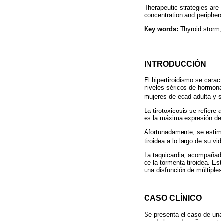
Therapeutic strategies are 
concentration and peripheral
Key words:
Thyroid storm;
INTRODUCCIÓN
El hipertiroidismo se carac
niveles séricos de hormona
mujeres de edad adulta y s
La tirotoxicosis se refiere
es la máxima expresión de 
Afortunadamente, se estima
tiroidea a lo largo de su vi
La taquicardia, acompañada
de la tormenta tiroidea. E
una disfunción de múltiple
CASO CLÍNICO
Se presenta el caso de una