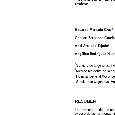
review
a
Eduardo Mercado Cruz
Cristian Fernando García
c
Anel Arellano Tejeda
Angélica Rodríguez Huer
a
Servicio de Urgencias. H
b
Médico residente de la e
c
Hospital General Xoco. S
d
Servicio de Urgencias. H
RESUMEN
La tormenta tiroidea es un 
exceso de las hormonas tir