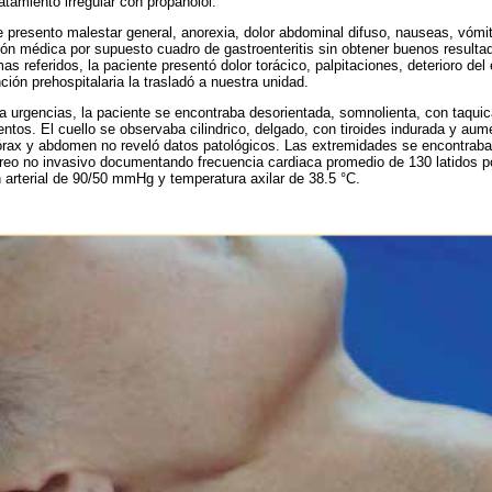
tamiento irregular con propanolol.
e presento malestar general, anorexia, dolor abdominal difuso, nauseas, vómit
ón médica por supuesto cuadro de gastroenteritis sin obtener buenos result
s referidos, la paciente presentó dolor torácico, palpitaciones, deterioro del 
ción prehospitalaria la trasladó a nuestra unidad.
 urgencias, la paciente se encontraba desorientada, somnolienta, con taquica
mentos. El cuello se observaba cilindrico, delgado, con tiroides indurada y au
tórax y abdomen no reveló datos patológicos. Las extremidades se encontraba
oreo no invasivo documentando frecuencia cardiaca promedio de 130 latidos p
ión arterial de 90/50 mmHg y temperatura axilar de 38.5 °С.