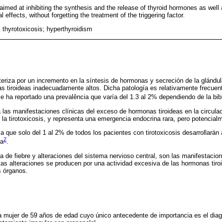
aimed at inhibiting the synthesis and the release of thyroid hormones as well 
 effects, without forgetting the treatment of the triggering factor.
 thyrotoxicosis; hyperthyroidism
teriza por un incremento en la síntesis de hormonas y secreción de la glándul
s tiroideas inadecuadamente altos. Dicha patología es relativamente frecuen
e ha reportado una prevalência que varía del 1.3 al 2% dependiendo de la bib
 a las manifestaciones clínicas del exceso de hormonas tiroideas en la circulac
la tirotoxicosis, y representa una emergencia endocrina rara, pero potencial
 que solo del 1 al 2% de todos los pacientes con tirotoxicosis desarrollarán
2
da
.
 de fiebre y alteraciones del sistema nervioso central, son las manifestacion
stas alteraciones se producen por una actividad excesiva de las hormonas tiro
s órganos.
 mujer de 59 años de edad cuyo único antecedente de importancia es el diagn