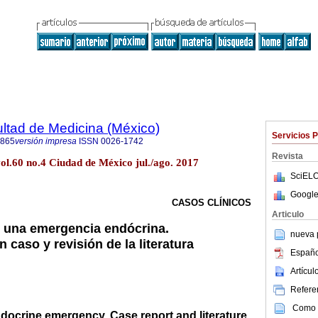
ultad de Medicina (México)
Servicios 
4865
versión impresa
ISSN
0026-1742
Revista
ol.60 no.4 Ciudad de México jul./ago. 2017
SciELO
Google
CASOS CLÍNICOS
Articulo
, una emergencia endócrina.
nueva p
 caso y revisión de la literatura
Españo
Artícu
Referen
Como c
docrine emergency. Case report and literature