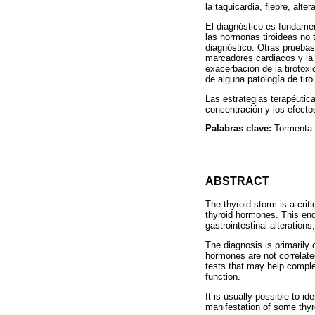
la taquicardia, fiebre, alt
El diagnóstico es fundame
las hormonas tiroideas no 
diagnóstico. Otras pruebas
marcadores cardiacos y la 
exacerbación de la tirotox
de alguna patología de tiro
Las estrategias terapéutica
concentración y los efectos
Palabras clave:
Tormenta t
ABSTRACT
The thyroid storm is a crit
thyroid hormones. This end
gastrointestinal alteration
The diagnosis is primarily
hormones are not correlate
tests that may help comple
function.
It is usually possible to id
manifestation of some thyr