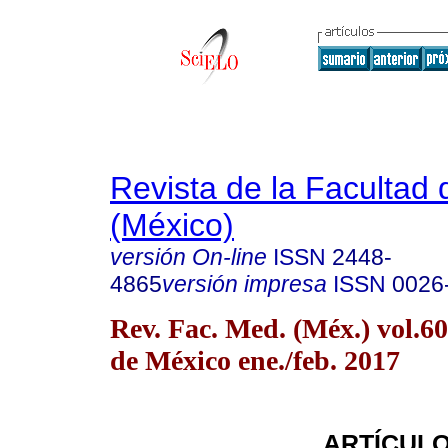
Revista de la Facultad
(México)
versión On-line
ISSN
2448-
4865
versión impresa
ISSN
0026
Rev. Fac. Med. (Méx.) vol.6
de México ene./feb. 2017
ARTÍCULO