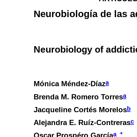
Neurobiología de las a
Neurobiology of addict
a
Mónica Méndez-Díaz
a
Brenda M. Romero Torres
b
Jacqueline Cortés Morelos
c
Alejandra E. Ruíz-Contreras
a
*
Oscar Prospéro García