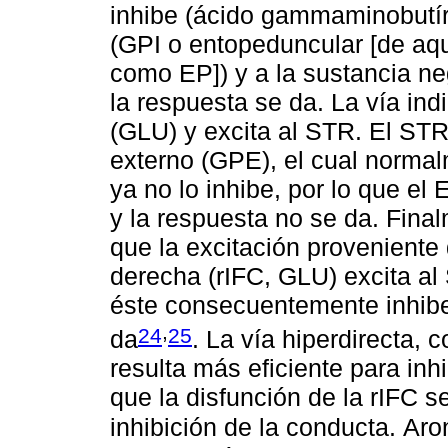
inhibe (ácido gammaminobutíri
(GPI o entopeduncular [de aqu
como ЕР]) y a la sustancia n
la respuesta se da. La vía indi
(GLU) y excita al STR. El STR
externo (GPE), el cual normal
ya no lo inhibe, por lo que el
y la respuesta no se da. Final
que la excitación proveniente d
derecha (rIFC, GLU) excita al
éste consecuentemente inhibe
,
24
25
da
. La vía hiperdirecta,
resulta más eficiente para in
que la disfunción de la rIFC s
inhibición de la conducta. Аro