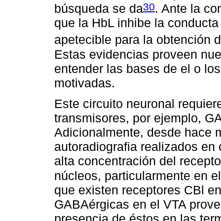
30
búsqueda se da
. Ante la c
que la HbL inhibe la conducta
apetecible para la obtención 
Estas evidencias proveen nue
entender las bases de el o lo
motivadas.
Este circuito neuronal requier
transmisores, por ejemplo, 
Adicionalmente, desde hace 
autoradiografia realizados e
alta concentración del recept
núcleos, particularmente en e
que existen receptores CBl en
GABAérgicas en el VTA proven
presencia de éstos en las ter