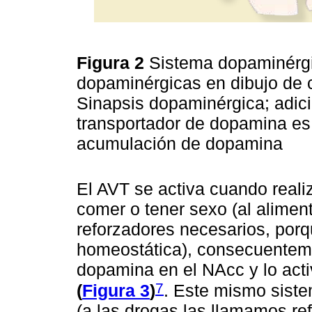
Figura 2
Sistema dopaminérgic
dopaminérgicas en dibujo de c
Sinapsis dopaminérgica; adic
transportador de dopamina es 
acumulación de dopamina
El AVT se activa cuando reali
comer o tener sexo (al alimen
reforzadores necesarios, por
homeostática), consecuenteme
dopamina en el NAcc y lo activ
7
(
Figura 3
)
. Este mismo sist
(a las drogas las llamamos re