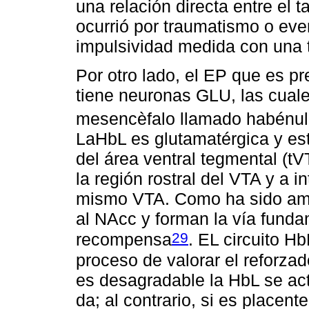
una relación directa entre el 
ocurrió por traumatismo o even
impulsividad medida con una 
Por otro lado, el EP que es 
tiene neuronas GLU, las cual
mesencèfalo llamado habénula
LaHbL es glutamatérgica y es
del área ventral tegmental (t
la región rostral del VTA y a
mismo VTA. Como ha sido amp
al NAcc y forman la vía funda
29
recompensa
. EL circuito H
proceso de valorar el reforzad
es desagradable la HbL se ac
da; al contrario, si es placent