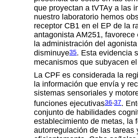
que proyectan a tVTAy a las 
nuestro laboratorio hemos obs
receptor CB1 en el EP de la ra
antagonista AM251, favorece 
la administración del agonis
35
disminuye
. Esta evidencia 
mecanismos que subyacen el c
La CPF es considerada la regi
la información que envía y re
sistemas sensoriales y motore
,
36
37
funciones ejecutivas
. En
conjunto de habilidades cognit
establecimiento de metas, la 
autorregulación de las tareas 