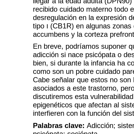
llegar a la edad adulta (DPN90
recibido cuidado materno todo 
desregulación en la expresión d
tipo ו (CB1R) en algunas zonas del cerebro, por ejemplo, el núcleo
accumbens y la corteza prefront
En breve, podríamos suponer qu
adicción si nace psicópata o des
bien, si durante la infancia ha 
como son un pobre cuidado paren
Cabe señalar que estos no son l
asociados a este trastorno, pero
discutiremos esta vulnerabilid
epigenéticos que afectan al si
interfieren con la función del si
Palabras clave:
Adicción; sist
psicópata; sociópata