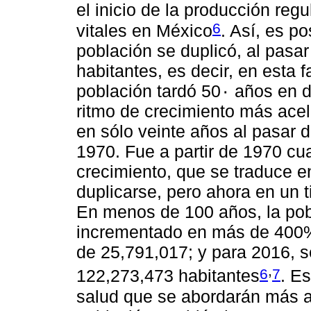
el inicio de la producción reg
6
vitales en México
. Así, es p
población se duplicó, al pasar
habitantes, es decir, en esta 
población tardó 50٠ años en duplicarse. Entre 1950 y 1970, con un
ritmo de crecimiento más acel
en sólo veinte años al pasar 
1970. Fue a partir de 1970 cu
crecimiento, que se traduce e
duplicarse, pero ahora en un 
En menos de 100 años, la pob
incrementado en más de 400%.
de 25,791,017; y para 2016, s
,
6
7
122,273,473 habitantes
. E
salud que se abordarán más ad