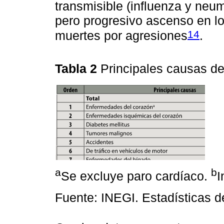
transmisible (influenza y neu
pero progresivo ascenso en lo
14
muertes por agresiones
.
Tabla 2
Principales causas d
a
b
Se excluye paro cardíaco.
I
Fuente: INEGI. Estadísticas d