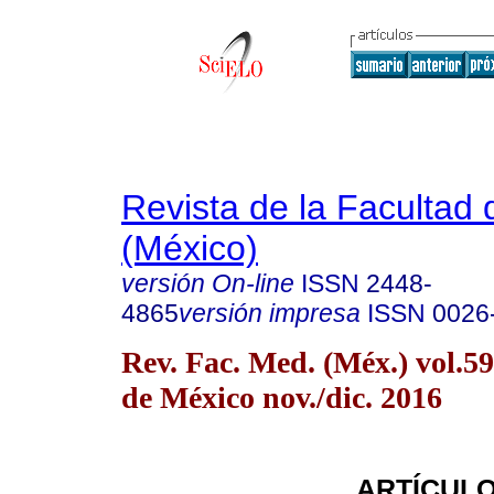
Revista de la Facultad
(México)
versión On-line
ISSN
2448-
4865
versión impresa
ISSN
0026
Rev. Fac. Med. (Méx.) vol.5
de México nov./dic. 2016
ARTÍCULO