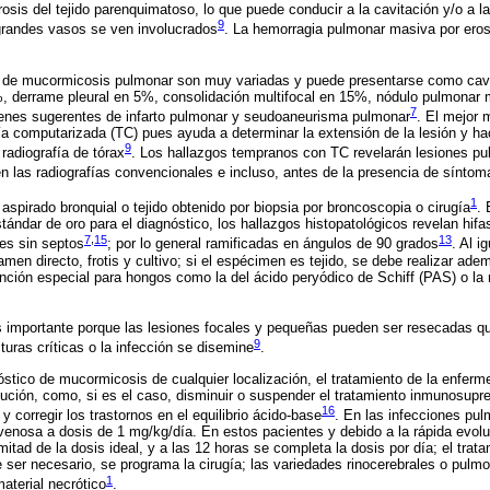
osis del tejido parenquimatoso, lo que puede conducir a la cavitación y/o a l
9
 grandes vasos se ven involucrados
. La hemorragia pulmonar masiva por erosi
 de mucormicosis pulmonar son muy variadas y puede presentarse como cav
, derrame pleural en 5%, consolidación multifocal en 15%, nódulo pulmonar mú
7
ágenes sugerentes de infarto pulmonar y seudoaneurisma pulmonar
. El mejor 
ía computarizada (TC) pues ayuda a determinar la extensión de la lesión y ha
9
radiografía de tórax
. Los hallazgos tempranos con TC revelarán lesiones pu
en las radiografías convencionales e incluso, antes de la presencia de síntom
1
aspirado bronquial o tejido obtenido por biopsia por broncoscopia o cirugía
. 
estándar de oro para el diagnóstico, los hallazgos histopatológicos revelan hi
7
,
15
13
res sin septos
; por lo general ramificadas en ángulos de 90 grados
. Al i
en directo, frotis y cultivo; si el espécimen es tejido, se debe realizar adem
inción especial para hongos como la del ácido peryódico de Schiff (PAS) o l
s importante porque las lesiones focales y pequeñas pueden ser resecadas q
9
turas críticas o la infección se disemine
.
óstico de mucormicosis de cualquier localización, el tratamiento de la enfer
olución, como, si es el caso, disminuir o suspender el tratamiento inmunosupre
16
 corregir los trastornos en el equilibrio ácido-base
. En las infecciones pul
ravenosa a dosis de 1 mg/kg/día. En estos pacientes y debido a la rápida evolu
 mitad de la dosis ideal, y a las 12 horas se completa la dosis por día; el tra
de ser necesario, se programa la cirugía; las variedades rinocerebrales o pulm
1
material necrótico
.