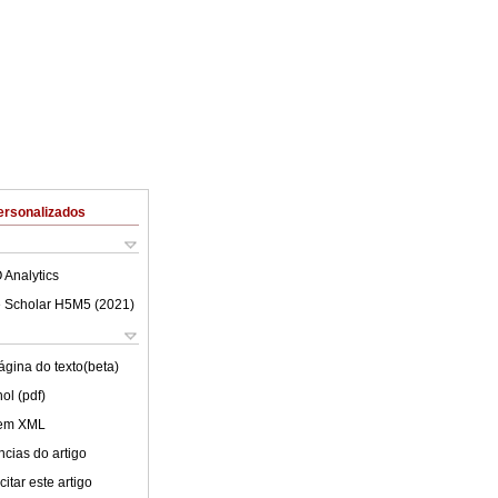
ersonalizados
 Analytics
 Scholar H5M5 (
2021
)
ágina do texto(beta)
ol (pdf)
 em XML
cias do artigo
itar este artigo