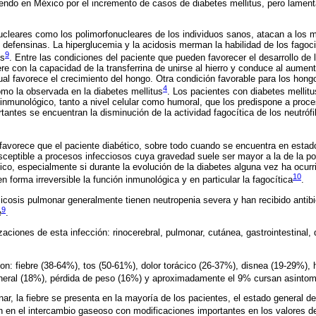
endo en México por el incremento de casos de diabetes mellitus, pero lament
cleares como los polimorfonucleares de los individuos sanos, atacan a los m
 defensinas. La hiperglucemia y la acidosis merman la habilidad de los fago
9
os
. Entre las condiciones del paciente que pueden favorecer el desarrollo de 
ere con la capacidad de la transferrina de unirse al hierro y conduce al aume
cual favorece el crecimiento del hongo. Otra condición favorable para los hong
4
omo la observada en la diabetes mellitus
. Los pacientes con diabetes mellitus 
 inmunológico, tanto a nivel celular como humoral, que los predispone a proc
tantes se encuentran la disminución de la actividad fagocítica de los neutrófi
s favorece que el paciente diabético, sobre todo cuando se encuentra en est
sceptible a procesos infecciosos cuya gravedad suele ser mayor a la de la po
co, especialmente si durante la evolución de la diabetes alguna vez ha ocurr
10
n forma irreversible la función inmunológica y en particular la fagocítica
.
cosis pulmonar generalmente tienen neutropenia severa y han recibido antibi
9
e
.
zaciones de esta infección: rinocerebral, pulmonar, cutánea, gastrointestinal,
on: fiebre (38-64%), tos (50-61%), dolor torácico (26-37%), disnea (19-29%),
neral (18%), pérdida de peso (16%) y aproximadamente el 9% cursan asintom
r, la fiebre se presenta en la mayoría de los pacientes, el estado general de
n en el intercambio gaseoso con modificaciones importantes en los valores 