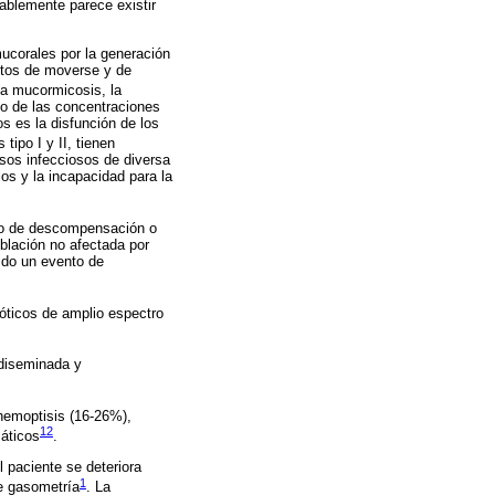
ablemente parece existir
ucorales por la generación
citos de moverse y de
la mucormicosis, la
nto de las concentraciones
os es la disfunción de los
tipo I y II, tienen
esos infecciosos de diversa
los y la incapacidad para la
ado de descompensación o
blación no afectada por
ido un evento de
óticos de amplio espectro
 diseminada y
 hemoptisis (16-26%),
12
áticos
.
l paciente se deteriora
1
de gasometría
. La