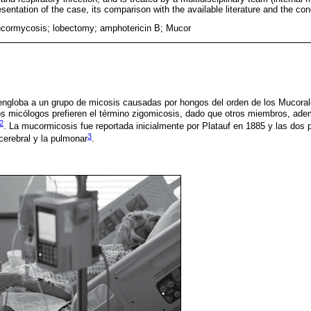
resentation of the case, its comparison with the available literature and the con
cormycosis; lobectomy; amphotericin B; Mucor
engloba a un grupo de micosis causadas por hongos del orden de los Mucora
s micólogos prefieren el término zigomicosis, dado que otros miembros, ad
2
. La mucormicosis fue reportada inicialmente por Platauf en 1885 y las dos 
3
cerebral y la pulmonar
.