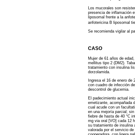
Los mucorales son resistent
presencia de inflamación el
liposomal frente a la anfo
anfotericina B liposomal t
Se recomienda vigilar al p
CASO
Mujer de 61 años de edad,
mellitus tipo 2 (DM2). Ta
tratamiento con insulina l
dorzolamida.
Ingresa el 16 de enero de
con cuadro de infección de
descontrol de glucemia.
El padecimiento actual ini
emetizante, acompañada de d
cual acude con un facultati
en una mejoría parcial; sin
fiebre de hasta de 40 °C in
mg via oral [VO] cada 12 h
su tratamiento de insulina
valorada por el servicio d
cooperadora, con ligera pa