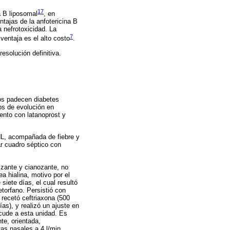
17
a B liposomal
, en
ntajas de la anfotericina B
 nefrotoxicidad. La
7
entaja es el alto costo
.
esolución definitiva.
os padecen diabetes
os de evolución en
ento con latanoprost y
dL, acompañada de fiebre y
ar cuadro séptico con
izante y cianozante, no
a hialina, motivo por el
siete días, el cual resultó
etorfano. Persistió con
 recetó ceftriaxona (500
s), y realizó un ajuste en
acude a esta unidad. Es
te, orientada,
as nasales a 4 l/min,