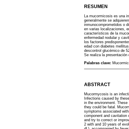
RESUMEN
La mucormicosis es una in
generalmente se adquieren 
inmunocomprometidos o di
en varias localizaciones, en
característicos de la muco
enfermedad nodular y cavit
los factores predisponente
edad con diabetes mellitus
descontrol glucémico de 52
Se realiza la presentación 
Palabras clave:
Mucormico
ABSTRACT
Mucormycosis is an infecti
Infections caused by these
in the environment. These
they could be fatal. Mucorm
symptoms associated with it
component and cavitation ca
and try to correct or impro
2 with and 10 years of evol
dL), accompanied by fever.a