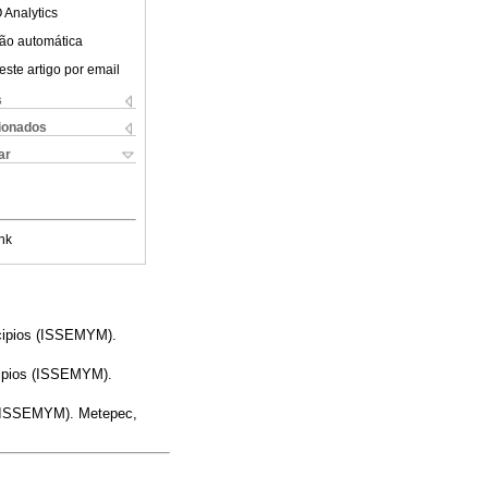
 Analytics
ão automática
este artigo por email
s
cionados
ar
nk
icipios (ISSEMYM).
icipios (ISSEMYM).
s (ISSEMYM). Metepec,