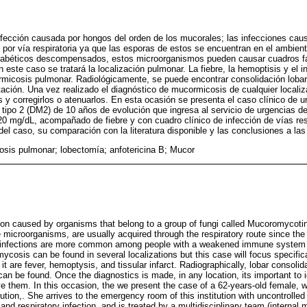
fección causada por hongos del orden de los mucorales; las infecciones cau
por vía respiratoria ya que las esporas de estos se encuentran en el ambien
abéticos descompensados, estos microorganismos pueden causar cuadros fa
 este caso se tratará la localización pulmonar. La fiebre, la hemoptisis y el in
rmicosis pulmonar. Radiológicamente, se puede encontrar consolidación lobar,
ación. Una vez realizado el diagnóstico de mucormicosis de cualquier localiza
s y corregirlos o atenuarlos. En esta ocasión se presenta el caso clínico de 
 tipo 2 (DM2) de 10 años de evolución que ingresa al servicio de urgencias de
0 mg/dL, acompañado de fiebre y con cuadro clínico de infección de vías resp
del caso, su comparación con la literatura disponible y las conclusiones a las
sis pulmonar; lobectomía; anfotericina B; Mucor
on caused by organisms that belong to a group of fungi called Mucoromycotin
 microorganisms, are usually acquired through the respiratory route since the 
 infections are more common among people with a weakened immune system o
ycosis can be found in several localizations but this case will focus specifica
 are fever, hemoptysis, and tissular infarct. Radiographically, lobar consolid
n be found. Once the diagnostics is made, in any location, its important to id
ve them. In this occasion, the we present the case of a 62-years-old female, w
ution,. She arrives to the emergency room of this institution with uncontrolle
nd respiratory infection, and is treated by a multidisciplinary team (internal