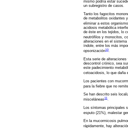
mismo podría estar sucedi
un subregistro de casos.
Tanto los fagocitos mononu
de metabolitos oxidantes y
eliminar a estos organism
acidosis metabólica interfi
de éste en los tejidos, lo 
neutrófilos y monocitos, c
alteraciones en el sistema
índole, entre los más impor
10
opsonización
.
Esta serie de alteracione
descontrol crónico, sea su
este padecimiento metabóli
cetoacidosis, lo que daña e
Los pacientes con mucormi
para la fiebre que no remit
Se han descrito seis locali
11
misceláneas
.
Los síntomas principales s
esputo (21%), malestar ge
En la mucormicosis pulmona
rápidamente, hay alteració