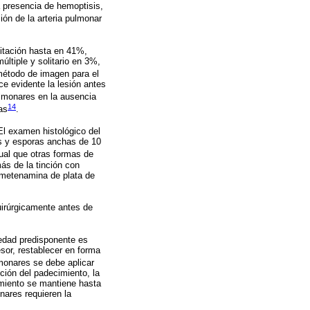
a presencia de hemoptisis,
ón de la arteria pulmonar
itación hasta en 41%,
ltiple y solitario en 3%,
método de imagen para el
ce evidente la lesión antes
lmonares en la ausencia
14
as
.
El examen histológico del
fas y esporas anchas de 10
gual que otras formas de
ás de la tinción con
a metenamina de plata de
uirúrgicamente antes de
medad predisponente es
sor, restablecer en forma
monares se debe aplicar
ción del padecimiento, la
tamiento se mantiene hasta
onares requieren la