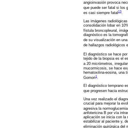
angioinvasión provoca necr
que puede ser fatal si los
13
es casi siempre fatal
.
Las imágenes radiológicas
consolidación lobar en 10%
fístula broncopleural, im
diagnóstico es la tomograf
de su visualización en una 
de hallazgos radiológicos 
El diagnóstico se hace por 
tejido de la biopsia es el 
a 20 micrómetros, irregula
mucormicosis, se hace exam
hematoxilina-eosina, una t
1
Gomori
.
El diagnóstico temprano e
que progresen hacia estruc
Una vez realizado el diagn
crucial para mejorar la ev
agresiva la normoglucemia y
anfotericina B por vía int
aplicación se inicia con la
estabilizar al paciente y, 
eliminación quirúrgica del 