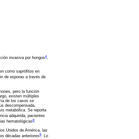
4
cción invasiva por hongos
,
ven como saprófitos en
ón de esporas a través de
mones, pero la función
rgo, existen múltiples
ría de los casos se
litus descompensada,
is metabólica. Se reporta
ncia adquirida, pacientes
8
sias hematológicas
.
dos Unidos de América, las
9
os décadas anteriores
. Lo