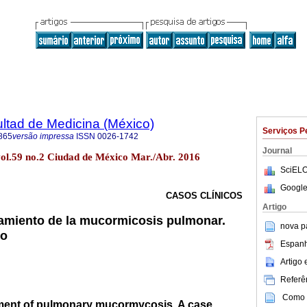
ultad de Medicina (México)
Serviços P
865
versão impressa
ISSN
0026-1742
Journal
vol.59 no.2 Ciudad de México Mar./Abr. 2016
SciELO
Google
CASOS CLÍNICOS
Artigo
tamiento de la mucormicosis pulmonar.
nova p
so
Espanh
Artigo
Referên
Como c
ment of pulmonary mucormycosis. A case