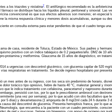
7
es a los triazoles y nistatina
. El antifúngico recomendado es la anfotericin
 fármaco se distribuye hacia los líquidos pleural, peritoneal y sinovial. Las ve
tericina convencional es que sus efectos adversos son menores; en especial la
iene la misma respuesta clínica y menores dosis acumulativas, aunque su desv
aciente en consulta externa para estar pendientes de que el cuadro tenga una r
 ama de casa, residente de Toluca, Estado de México. Sus padres y herman
baquismo positivo con un índice tabáquico de 0.2 paquetes/año. DM2 de 10 añ
ispro-protamina y metformina. Glaucoma de 15 años de diagnóstico, en tratami
 2014 a urgencias con descontrol glucémico, con glucemia capilar de 520 mg/
 vías respiratorias en tratamiento. Se decide ingreso hospitalario por present
ció un mes antes de su ingreso, con tos seca sin predominio de horario, disne
olor torácico tipo opresivo, fiebre de hasta 40 °C, malestar general y rinorre
vo que le indica tratamiento con cefalexina, paracetamol y naproxeno durante 
 embargo, persistió con tos, por lo que le prescribieron ambroxol con dextrom
termitente (una vez por semana), por lo que acudió con otro facultativo que le
 por 5 días) y dexametasona (1 ampoyeta de 8 mg/2ml cada 24 h durante 3 día
 a causa del descontrol de glucemia. Presenta hemoptisis franca, por lo que 
e Neumología, que encuentra a la paciente con un cuadro persistente, conscien
lidez de piel y mucosas, faringe sin hiperemia, con apoyo de oxígeno por punt