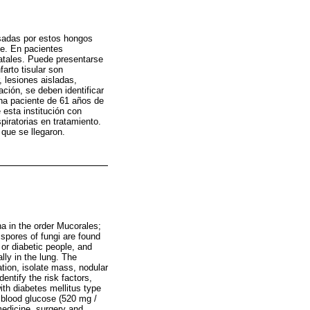
sadas por estos hongos
te. En pacientes
tales. Puede presentarse
farto tisular son
 lesiones aisladas,
ción, se deben identificar
una paciente de 61 años de
 esta institución con
iratorias en tratamiento.
 que se llegaron.
a in the order Mucorales;
spores of fungi are found
r diabetic people, and
lly in the lung. The
ation, isolate mass, nodular
entify the risk factors,
ith diabetes mellitus type
d blood glucose (520 mg /
 medicine, surgery and