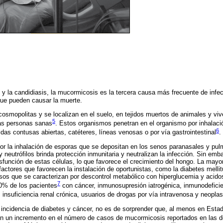
 y la candidiasis, la mucormicosis es la tercera causa más frecuente de infe
que pueden causar la muerte.
smopolitas y se localizan en el suelo, en tejidos muertos de animales y vi
5
as personas sanas
. Estos organismos penetran en el organismo por inhalaci
6
eridas contusas abiertas, catéteres, líneas venosas o por vía gastrointestinal
.
or la inhalación de esporas que se depositan en los senos paranasales y pul
neutrófilos brinda protección inmunitaria y neutralizan la infección. Sin emba
sfunción de estas células, lo que favorece el crecimiento del hongo. La mayo
actores que favorecen la instalación de oportunistas, como la diabetes mel
os que se caracterizan por descontrol metabólico con hiperglucemia y acidos
7
70% de los pacientes
con cáncer, inmunosupresión iatrogénica, inmunodeficie
nsuficiencia renal crónica, usuarios de drogas por vía intravenosa y neopla
 incidencia de diabetes y cáncer, no es de sorprender que, al menos en Esta
en un incremento en el número de casos de mucormicosis reportados en las d