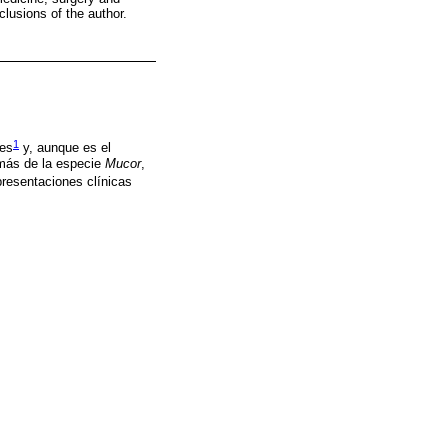
clusions of the author.
1
les
y, aunque es el
emás de la especie
Mucor
,
presentaciones clínicas