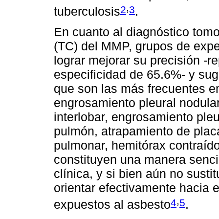
,
2
3
tuberculosis
.
En cuanto al diagnóstico tomo
(TC) del MMP, grupos de exper
lograr mejorar su precisión -
especificidad de 65.6%- y sugi
que son las más frecuentes en 
engrosamiento pleural nodular
interlobar, engrosamiento ple
pulmón, atrapamiento de placa
pulmonar, hemitórax contraído 
constituyen una manera sencill
clínica, y si bien aún no sust
orientar efectivamente hacia 
,
4
5
expuestos al asbesto
.