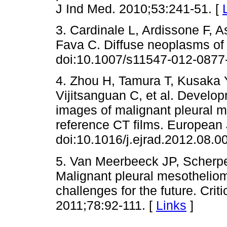
J Ind Med. 2010;53:241-51. [
3. Cardinale L, Ardissone F, 
Fava C. Diffuse neoplasms of 
doi:10.1007/s11547-012-0877-
4. Zhou H, Tamura T, Kusaka
Vijitsanguan C, et al. Develo
images of malignant pleural m
reference CT films. European 
doi:10.1016/j.ejrad.2012.08.00
5. Van Meerbeeck JP, Scherpe
Malignant pleural mesothelio
challenges for the future. Cri
2011;78:92-111. [
Links
]