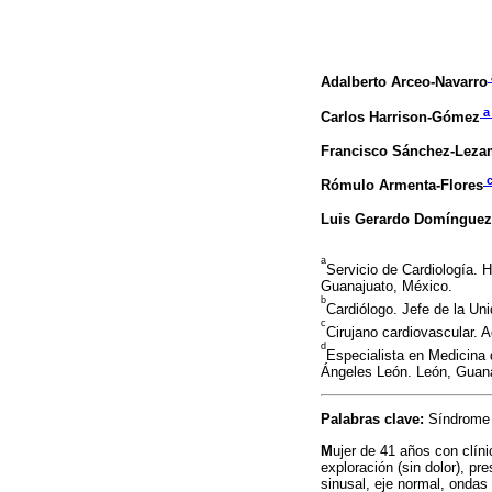
Adalberto Arceo-Navarro
Carlos Harrison-Gómez
Francisco Sánchez-Leza
Rómulo Armenta-Flores
Luis Gerardo Domínguez-
a
Servicio de Cardiología. 
Guanajuato, México.
b
Cardiólogo. Jefe de la Un
c
Cirujano cardiovascular. 
d
Especialista en Medicina 
Ángeles León. León, Guan
Palabras clave:
Síndrome 
M
ujer de 41 años con clíni
exploración (sin dolor), p
sinusal, eje normal, ondas