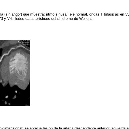
a (sin angor) que muestra: ritmo sinusal, eje normal, ondas T bifásicas en 
V3 y V4. Todos característicos del síndrome de Wellens.
idimensional: se aprecia lesión de la arteria descendente anterior izquierda a