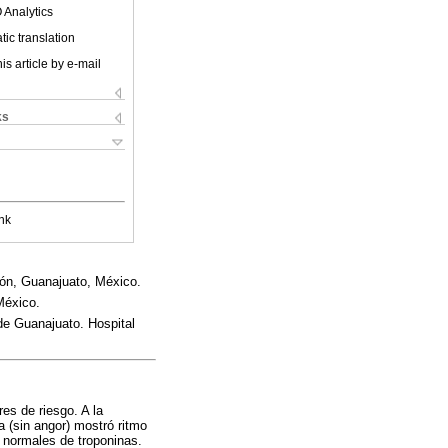
 Analytics
ic translation
is article by e-mail
ks
nk
eón, Guanajuato, México.
México.
de Guanajuato. Hospital
res de riesgo. A la
a (sin angor) mostró ritmo
 normales de troponinas.