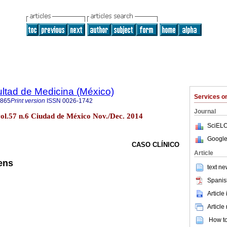
ultad de Medicina (México)
Services 
4865
Print version
ISSN
0026-1742
Journal
vol.57 n.6 Ciudad de México Nov./Dec. 2014
SciELO
Google
CASO CLÍNICO
Article
ens
text ne
Spanis
Article
Article
How to 