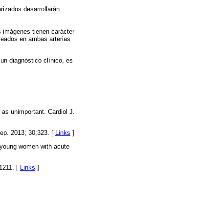
rizados desarrollarán
s imágenes tienen carácter
areados en ambas arterias
n diagnóstico clínico, es
 as unimportant. Cardiol J.
ep. 2013; 30;323. [
Links
]
f young women with acute
1211. [
Links
]