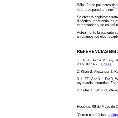
Sólo 12٪ de pacientes tien
3
),(
infarto de pared anterior
Se efectuó angiotomografí
didáctico, mostrando las e
estenosadas y se colocó 
Actualmente la paciente se
un diagnóstico electrocardi
REFERENCIAS BIB
1. Tatli E, Aktoz M, Buyukl
2009;16:73-5. [
Links
]
2. Khan B, Alexander J, R
3. Li ZZ, Gao YL, Tao Y, 
myocardial infarction. Zh
4. Huber G, Wick N, Weber 
Recibido: 08 de Mayo de 2
*
Correo electrónico:
adala