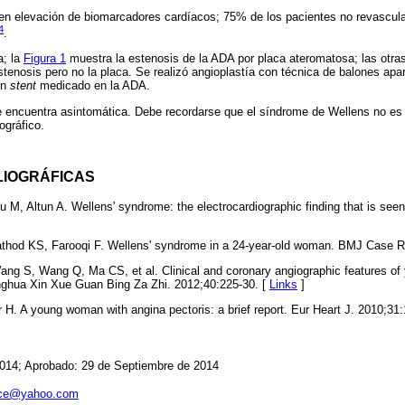
en elevación de biomarcadores cardíacos; 75% de los pacientes no revascula
4
.
a; la
Figura 1
muestra la estenosis de la ADA por placa ateromatosa; las otra
stenosis pero no la placa. Se realizó angioplastía con técnica de balones ap
un
stent
medicado en la ADA.
 encuentra asintomática. Debe recordarse que el síndrome de Wellens no es u
ográfico.
LIOGRÁFICAS
u M, Altun A. Wellens' syndrome: the electrocardiographic finding that is seen
athod KS, Farooqi F. Wellens' syndrome in a 24-year-old woman. BMJ Case R
Wang S, Wang Q, Ma CS, et al. Clinical and coronary angiographic features o
onghua Xin Xue Guan Bing Za Zhi. 2012;40:225-30. [
Links
]
H. A young woman with angina pectoris: a brief report. Eur Heart J. 2010;31:
014; Aprobado: 29 de Septiembre de 2014
rce@yahoo.com