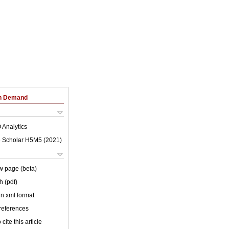
on Demand
 Analytics
 Scholar H5M5 (
2021
)
w page (beta)
h (pdf)
 in xml format
 references
cite this article