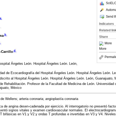
SciELO
Automat
Send th
a
Indicators
a
Related lin
b
ma
Share
c
More
More
d
Carrillo
Permali
Hospital Ángeles León. Hospital Ángeles León. León,
idad de Ecocardiografía del Hospital Ángeles León. Hospital Ángeles León. L
Adscrito al Hospital Ángeles León. Hospital Ángeles León. León, Guanajuato, 
de Rehabilitación. Profesor de la Facultad de Medicina de León. Universidad 
ajuato, México
de Wellens; arteria coronaria; angioplastía coronaria
ca de angina desen-cadenada por ejercicio. Al interrogatorio no presentó facto
resentó signos vitales y examen cardiovascular normales. El electrocardiogram
 T bifásicas en V1 y V2 y ondas T profundas e invertidas en V3 y V4. Niveles