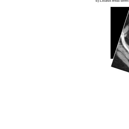
d) Litiasis renal dere