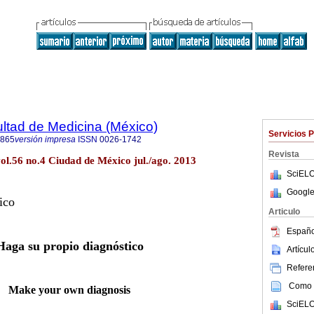
ultad de Medicina (México)
Servicios 
4865
versión impresa
ISSN
0026-1742
Revista
ol.56 no.4 Ciudad de México jul./ago. 2013
SciELO
Google
ico
Articulo
Españo
Haga su propio diagnóstico
Artícu
Referen
Como c
Make your own diagnosis
SciELO