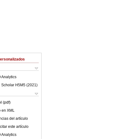
Personalizados
 Analytics
 Scholar H5M5 (
2021
)
l (pdf)
lo en XML
cias del artículo
itar este artículo
 Analytics