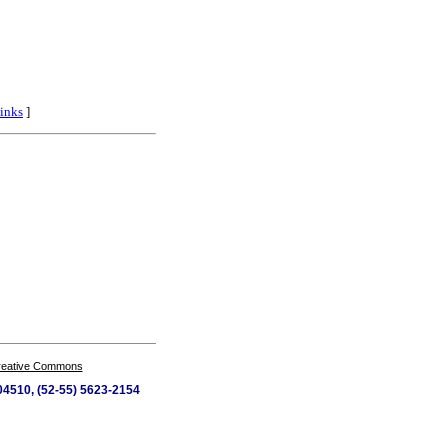
inks
]
Creative Commons
 04510, (52-55) 5623-2154