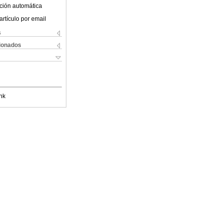
ción automática
artículo por email
s
cionados
nk