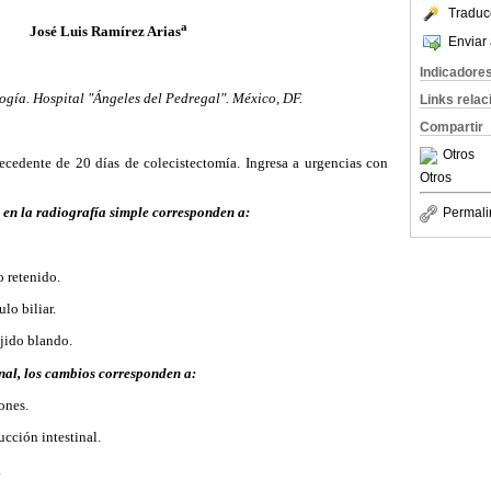
Traduc
a
José Luis Ramírez Arias
Enviar 
Indicadore
ogía. Hospital "Ángeles del Pedregal". México, DF.
Links rela
Compartir
Otros
cedente de 20 días de colecistectomía. Ingresa a urgencias con
Otros
 en la radiografía simple corresponden a:
Permali
o retenido.
lo biliar.
ejido blando.
tinal, los cambios corresponden a:
ones.
ucción intestinal.
.