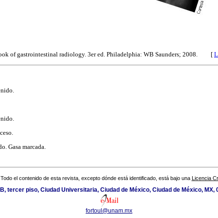
ok of gastrointestinal radiology. 3er ed. Philadelphia: WB Saunders; 2008. [
L
enido.
enido.
ceso.
ido. Gasa marcada.
Todo el contenido de esta revista, excepto dónde está identificado, está bajo una
Licencia 
cio B, tercer piso, Ciudad Universitaria, Ciudad de México, Ciudad de México, MX,
fortoul@unam.mx