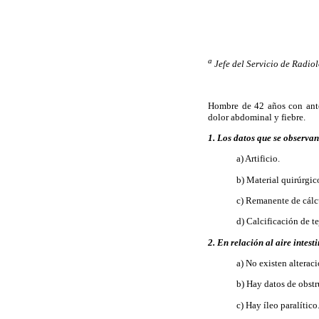
a
Jefe del Servicio de Radiol
Hombre de 42 años con ante
dolor abdominal y fiebre.
1. Los datos que se observan
a) Artificio.
b) Material quirúrgic
c) Remanente de cálcu
d) Calcificación de t
2. En relación al aire intes
a) No existen alteraci
b) Hay datos de obstr
c) Hay íleo paralítico