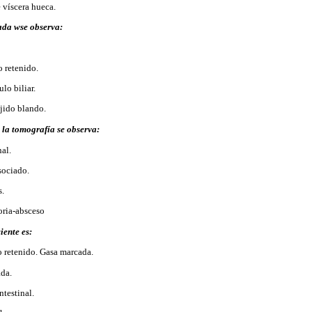
 víscera hueca.
ada wse observa:
o retenido.
lo biliar.
ejido blando.
n la tomografía se observa:
nal.
sociado.
s.
oria-absceso
iente es:
o retenido. Gasa marcada.
ada.
ntestinal.