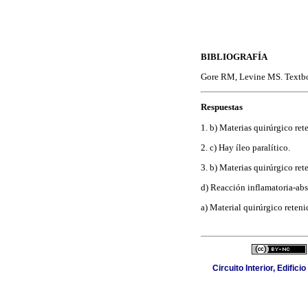
BIBLIOGRAFÍA
Gore RM, Levine MS. Textbo
Respuestas
1. b) Materias quirúrgico ret
2. c) Hay íleo paralítico.
3. b) Materias quirúrgico ret
d) Reacción inflamatoria-abs
a) Material quirúrgico reten
Circuito Interior, Edifi