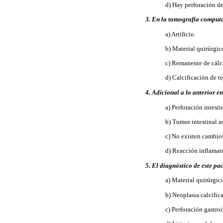
d) Hay perforación de
3. En la tomografía comput
a) Artificio.
b) Material quirúrgic
c) Remanente de cálcu
d) Calcificación de t
4. Adicional a lo anterior e
a) Perforación intesti
b) Tumor intestinal a
c) No existen cambio
d) Reacción inflamat
5. El diagnóstico de este pac
a) Material quirúrgic
b) Neoplasia calcific
c) Perforación gastroi