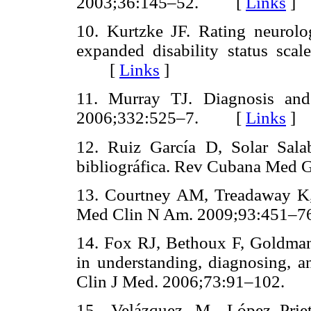
2003;36:145–52. [
Links
]
10. Kurtzke JF. Rating neurolog
expanded disability status sca
[
Links
]
11. Murray TJ. Diagnosis and 
2006;332:525–7. [
Links
]
12. Ruiz García D, Solar Salab
bibliográfica. Rev Cubana Med
13. Courtney AM, Treadaway K, 
Med Clin N Am. 2009;93:45
14. Fox RJ, Bethoux F, Goldman 
in understanding, diagnosing, an
Clin J Med. 2006;73:91–102
15. Velázquez M, López–Priet