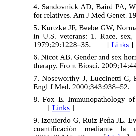
4. Sandovnick AD, Baird PA, War
for relatives. Am J Med Genet
5. Kurtzke JF, Beebe GW, Norman
in U.S. veterans: 1. Race, sex,
1979;29:1228–35. [
Links
]
6. Nicot AB. Gender and sex horm
therapy. Front Biosci. 2009;
7. Noseworthy J, Luccinetti C, R
Engl J Med. 2000;343:938–5
8. Fox E. Immunopathology of m
[
Links
]
9. Izquierdo G, Ruiz Peña JL. Eva
cuantificación mediante la 