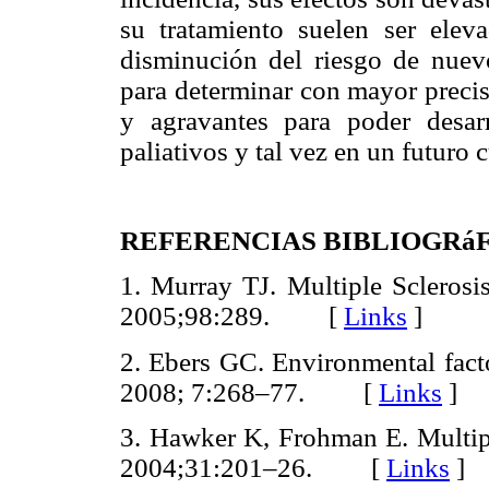
su tratamiento suelen ser elev
disminución del riesgo de nuevo
para determinar con mayor precis
y agravantes para poder desarr
paliativos y tal vez en un futuro 
REFERENCIAS BIBLIOGRá
1. Murray TJ. Multiple Sclerosis
2005;98:289. [
Links
]
2. Ebers GC. Environmental facto
2008; 7:268–77. [
Links
]
3. Hawker K, Frohman E. Multiple
2004;31:201–26. [
Links
]