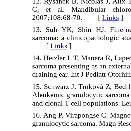
12. Rysanek B, Nicolas J, Alix 
C, et al. Mandibular chlor
2007;108:68-70. [
Links
]
13. Suh YK, Shin HJ. Fine-nee
sarcoma: a clinicopathologic st
[
Links
]
14. Hetzler L T, Manera R, Lapen
sarcoma presenting as an externa
draining ear. Int J Pediatr Oto
15. Schwarz J, Trnková Z, Bedr
Aleukemic granulocytic sarcoma
and clonal T cell populations. 
16. Ang P, Virapongse C. Magneti
granulocytic sarcoma. Magn R