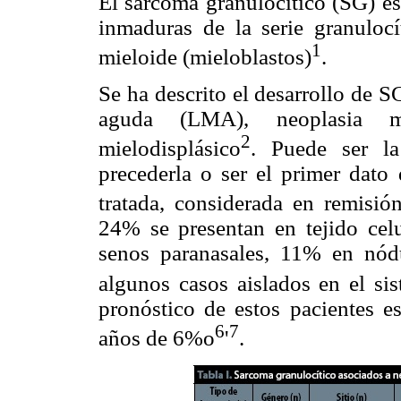
El sarcoma granulocítico (SG) e
inmaduras de la serie granulocí
1
mieloide (mieloblastos)
.
Se ha descrito el desarrollo de 
aguda (LMA), neoplasia mi
2
mielodisplásico
. Puede ser l
precederla o ser el primer dat
tratada, considerada en remisió
24% se presentan en tejido cel
senos paranasales, 11% en nódu
algunos casos aislados en el sis
pronóstico de estos pacientes 
6
7
años de 6%o
'
.