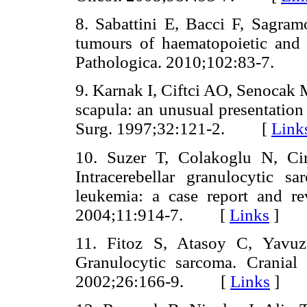
8. Sabattini E, Bacci F, Sagram
tumours of haematopoietic and 
Pathologica. 2010;102:83-7.
9. Karnak I, Ciftci AO, Senocak 
scapula: an unusual presentation
Surg. 1997;32:121-2. [
Link
10. Suzer T, Colakoglu N, Ci
Intracerebellar granulocytic 
leukemia: a case report and rev
2004;11:914-7. [
Links
]
11. Fitoz S, Atasoy C, Yavu
Granulocytic sarcoma. Cranial
2002;26:166-9. [
Links
]