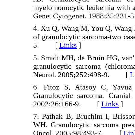
myelomonocytic leukemia with a
Genet Cytogenet. 1988;35:23
4. Xu Q, Wang M, You Q, Wang H, 
of granulocytic sarcoma-two cas
5. [
Links
]
5. Smidt MH, de Bruin HG, van't
granulocytic sarcoma (chloro
Neurol. 2005;252:498-9. [
L
6. Fitoz S, Atasoy C, Yavuz
Granulocytic sarcoma. Cranial
2002;26:166-9. [
Links
]
7. Pathak B, Bruchim I, Bris
WH. Granulocytic sarcoma prese
Oncol. 2005;98:493-7. [
Lin