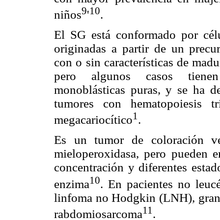
9
10
niños
'
.
El SG está conformado por célul
originadas a partir de un precu
con o sin características de mad
pero algunos casos tienen 
monoblásticas puras, y se ha d
tumores con hematopoiesis tr
1
megacariocítico
.
Es un tumor de coloración ve
mieloperoxidasa, pero pueden e
concentración y diferentes estad
10
enzima
. En pacientes no leu
linfoma no Hodgkin (LNH), granu
11
rabdomiosarcoma
.