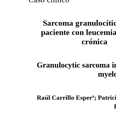
Sarcoma granulocíti
paciente con leucemia
crónica
Granulocytic sarcoma in
myelo
Raúl Carrillo Esperª; Patric