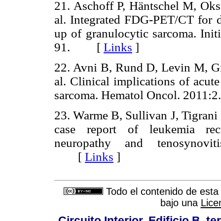
21. Aschoff P, Häntschel M, Ok
al. Integrated FDG-PET/CT for d
up of granulocytic sarcoma. Init
91. [
Links
]
22. Avni B, Rund D, Levin M, Gr
al. Clinical implications of acu
sarcoma. Hematol Oncol. 201
23. Warme B, Sullivan J, Tigrani
case report of leukemia rec
neuropathy and tenosynovit
[
Links
]
Todo el contenido de esta 
bajo una
Lice
Circuito Interior, Edificio B, 