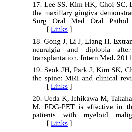
17. Lee SS, Kim HK, Choi SC, Le
the maxillary gingiva demonstra
Surg Oral Med Oral Pathol 
[
Links
]
18. Gong J, Li J, Liang H. Extra
neuralgia and diplopia after
transplantation. Intern Med. 
19. Seok JH, Park J, Kim SK, C
the spine: MRI and clinical re
[
Links
]
20. Ueda K, Ichikawa M, Taka
M. FDG-PET is effective in th
patients with myeloid mali
[
Links
]