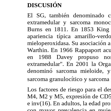
DISCUSIÓN
El SG, también denominado cl
extramedular y sarcoma monocí
Burns en 1811. En 1853 King 
apariencia típica amarillo-ver
mieloperoxidasa. Su asociación 
Warthin. En 1966 Rappaport acuñ
en 1988 Davey propuso nomb
extramedular". En 2001 la Org
denominó sarcoma mieloide, y 
sarcoma granulocítico y sarcoma
Los factores de riesgo para el d
M4, M2 y M5, expresión de CD56,
e inv(16). En adultos, la edad pr
con mayor prevalencia en muje