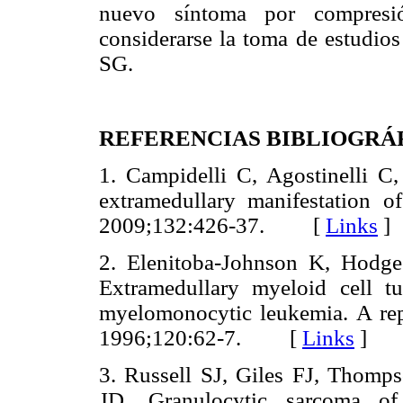
nuevo síntoma por compres
considerarse la toma de estudios
SG.
REFERENCIAS BIBLIOGRÁ
1. Campidelli C, Agostinelli C,
extramedullary manifestation o
2009;132:426-37. [
Links
]
2. Elenitoba-Johnson K, Hodg
Extramedullary myeloid cell tu
myelomonocytic leukemia. A rep
1996;120:62-7. [
Links
]
3. Russell SJ, Giles FJ, Thomp
JD. Granulocytic sarcoma of 