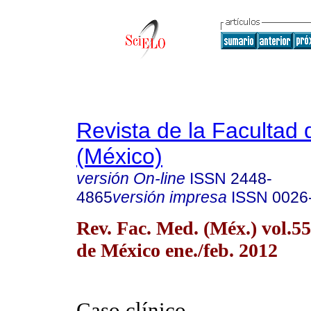
Revista de la Facultad
(México)
versión On-line
ISSN
2448-
4865
versión impresa
ISSN
0026
Rev. Fac. Med. (Méx.) vol.5
de México ene./feb. 2012
Caso clínico