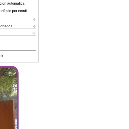
ción automática
artículo por email
s
cionados
nk