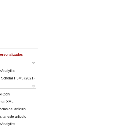
Personalizados
 Analytics
 Scholar H5M5 (
2021
)
l (pdf)
lo en XML
cias del artículo
itar este artículo
 Analytics