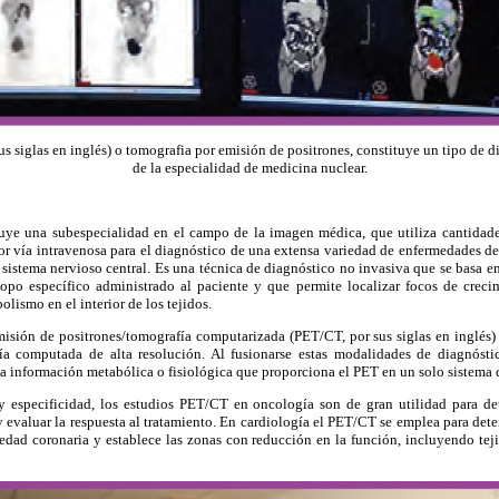
siglas en inglés) o tomografia por emisión de positrones, constituye un tipo de 
de la especialidad de medicina nuclear.
tuye una subespecialidad en el campo de la imagen médica, que utiliza cantidad
or vía intravenosa para el diagnóstico de una extensa variedad de enfermedades de
 sistema nervioso central. Es una técnica de diagnóstico no invasiva que se basa en 
topo específico administrado al paciente y que permite localizar focos de creci
lismo en el interior de los tejidos.
misión de positrones/tomografía computarizada (PET/CT, por sus siglas en inglés) 
ía computada de alta resolución. Al fusionarse estas modalidades de diagnóst
la información metabólica o fisiológica que proporciona el PET en un solo sistema
y especificidad, los estudios PET/CT en oncología son de gran utilidad para dete
 evaluar la respuesta al tratamiento. En cardiología el PET/CT se emplea para dete
edad coronaria y establece las zonas con reducción en la función, incluyendo teji