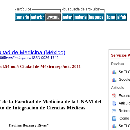
ultad de Medicina (México)
Servicios 
4865
versión impresa
ISSN
0026-1742
Revista
ol.54 no.5 Ciudad de México sep./oct. 2011
SciELO
Google
Articulo
Españo
de la Facultad de Medicina de la UNAM del
Artícu
o de Integración de Ciencias Médicas
Referen
Como c
Paulina Bezaury Rivas*
SciELO