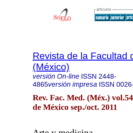
Revista de la Facultad
(México)
versión On-line
ISSN
2448-
4865
versión impresa
ISSN
0026
Rev. Fac. Med. (Méx.) vol.5
de México sep./oct. 2011
Arte y medicina