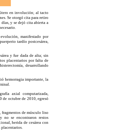
útero en involución; al tacto
es. Se otorgó cita para retiro
días, y se dejó cita abierta a
necesario.
 evolución, manifestado por
puerperio tardío postcesárea,
sárea y fue dada de alta; sin
tos placentarios por falta de
isterectomía, desarrollando
tió hemorragia importante, la
minal.
afía axial computarizada,
0 de octubre de 2010, egresó
, fragmentos de músculo liso
y no se encontraron restos
cional, herida de cesárea con
 placentarios.