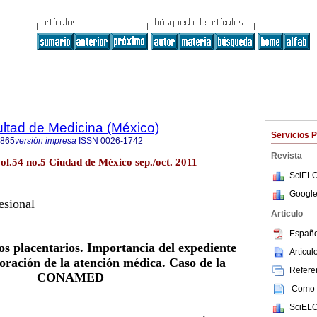
ultad de Medicina (México)
Servicios 
4865
versión impresa
ISSN
0026-1742
Revista
ol.54 no.5 Ciudad de México sep./oct. 2011
SciELO
Google
esional
Articulo
Españo
os placentarios. Importancia del expediente
Artícu
aloración de la atención médica. Caso de la
Referen
CONAMED
Como c
SciELO