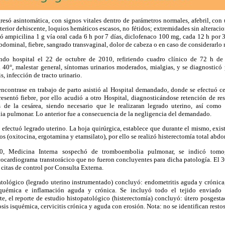
esó asintomática, con signos vitales dentro de parámetros normales, afebril, con 
terior dehiscente, loquios hemáticos escasos, no fétidos; extremidades sin alteracion
ó ampicilina 1 g vía oral cada 6 h por 7 días, diclofenaco 100 mg, cada 12 h por 3 
bdominal, fiebre, sangrado transvaginal, dolor de cabeza o en caso de considerarlo 
undo hospital el 22 de octubre de 2010, refiriendo cuadro clínico de 72 h de
 a 40°, malestar general, síntomas urinarios moderados, mialgias, y se diagnosticó 
, infección de tracto urinario.
encontrase en trabajo de parto asistió al Hospital demandado, donde se efectuó ce
sentó fiebre, por ello acudió a otro Hospital, diagnosticándose retención de res
 de la cesárea, siendo necesario que le realizaran legrado uterino, así como h
a pulmonar. Lo anterior fue a consecuencia de la negligencia del demandado.
 efectuó legrado uterino. La hoja quirúrgica, establece que durante el mismo, exis
s (oxitocina, ergotamina y etamsilato), por ello se realizó histerectomía total abdo
, Medicina Interna sospechó de tromboembolia pulmonar, se indicó tomogr
ocardiograma transtorácico que no fueron concluyentes para dicha patología. El 3
 citas de control por Consulta Externa.
patológico (legrado uterino instrumentado) concluyó: endometritis aguda y crónica
squémica e inflamación aguda y crónica. Se incluyó todo el tejido enviado 
rte, el reporte de estudio histopatológico (histerectomía) concluyó: útero posgesta
sis isquémica, cervicitis crónica y aguda con erosión. Nota: no se identifican restos