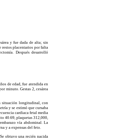
sárea y fue dada de alta; sin
 restos placentarios por falta
ectomía. Después desarrolló
años de edad, fue atendida en
por minuto. Gestas 2, cesárea
n situación longitudinal, con
etría y se estimó que cursaba
recuencia cardiaca fetal media
ito 40.69, plaquetas 312,000,
l embarazo vía abdominal. La
na y a expensas del feto.
. Se obtuvo una recién nacida