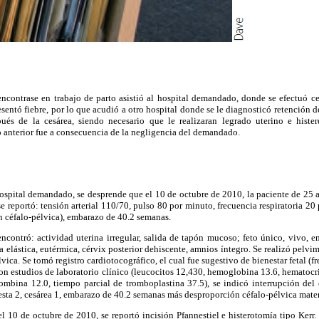
encontrase en trabajo de parto asistió al hospital demandado, donde se efectuó ce
entó fiebre, por lo que acudió a otro hospital donde se le diagnosticó retención de
ués de la cesárea, siendo necesario que le realizaran legrado uterino e hister
anterior fue a consecuencia de la negligencia del demandado.
ospital demandado, se desprende que el 10 de octubre de 2010, la paciente de 25 
e reportó: tensión arterial 110/70, pulso 80 por minuto, frecuencia respiratoria 20 
n céfalo-pélvica), embarazo de 40.2 semanas.
encontró: actividad uterina irregular, salida de tapón mucoso; feto único, vivo, e
 elástica, eutérmica, cérvix posterior dehiscente, amnios íntegro. Se realizó pelvim
ica. Se tomó registro cardiotocográfico, el cual fue sugestivo de bienestar fetal (f
ron estudios de laboratorio clínico (leucocitos 12,430, hemoglobina 13.6, hematocr
ombina 12.0, tiempo parcial de tromboplastina 37.5), se indicó interrupción de
esta 2, cesárea 1, embarazo de 40.2 semanas más desproporción céfalo-pélvica mater
l 10 de octubre de 2010, se reportó incisión Pfannestiel e histerotomía tipo Kerr