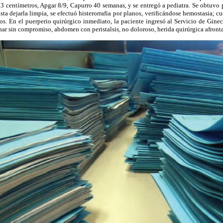
53 centímetros, Apgar 8/9, Capurro 40 semanas, y se entregó a pediatra. Se obtuvo p
ta dejarla limpia, se efectuó histerorrafia por planos, verificándose hemostasia; c
os. En el puerperio quirúrgico inmediato, la paciente ingresó al Servicio de Gine
ar sin compromiso, abdomen con peristalsis, no doloroso, herida quirúrgica afront