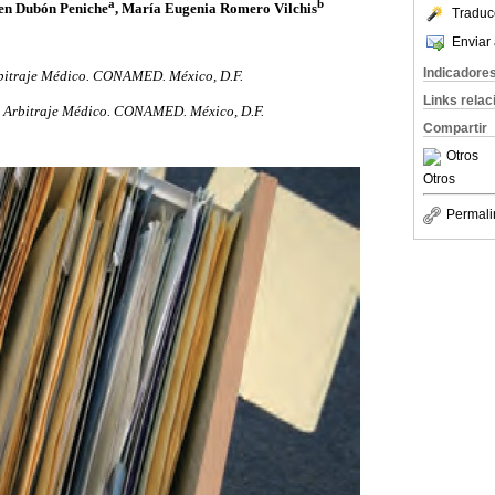
a
b
en Dubón Peniche
, María Eugenia Romero Vilchis
Traduc
Enviar 
Indicadore
rbitraje Médico. CONAMED. México, D.F.
Links rela
e Arbitraje Médico. CONAMED. México, D.F.
Compartir
Otros
Otros
Permali