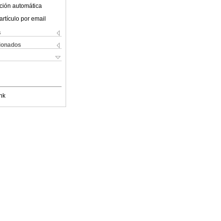
ción automática
artículo por email
s
cionados
nk