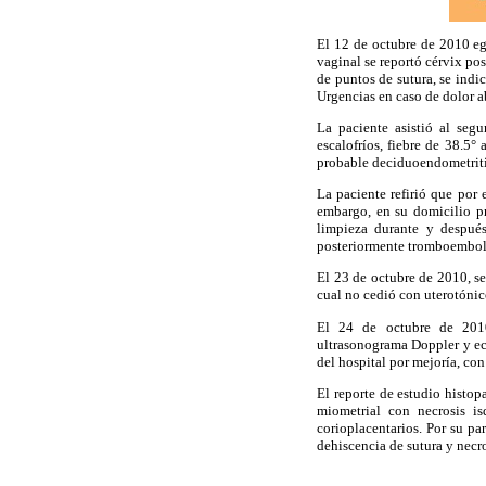
El 12 de octubre de 2010 egr
vaginal se reportó cérvix pos
de puntos de sutura, se indic
Urgencias en caso de dolor a
La paciente asistió al seg
escalofríos, fiebre de 38.5°
probable deciduoendometritis
La paciente refirió que por 
embargo, en su domicilio pre
limpieza durante y después
posteriormente tromboemboli
El 23 de octubre de 2010, se
cual no cedió con uterotónico
El 24 de octubre de 2010
ultrasonograma Doppler y ec
del hospital por mejoría, con
El reporte de estudio histo
miometrial con necrosis i
corioplacentarios. Por su pa
dehiscencia de sutura y necro