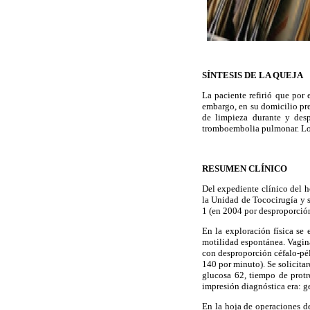
SÍNTESIS DE LA QUEJA
La paciente refirió que por 
embargo, en su domicilio pres
de limpieza durante y desp
tromboembolia pulmonar. Lo 
RESUMEN CLÍNICO
Del expediente clínico del h
la Unidad de Tococirugía y s
1 (en 2004 por desproporció
En la exploración física se 
motilidad espontánea. Vagina
con desproporción céfalo-pélv
140 por minuto). Se solicita
glucosa 62, tiempo de protr
impresión diagnóstica era: g
En la hoja de operaciones de