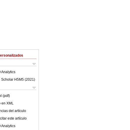
Personalizados
 Analytics
 Scholar H5M5 (
2021
)
l (pdf)
lo en XML
cias del artículo
itar este artículo
 Analytics