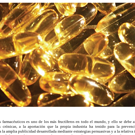
 farmacéuticos es uno de los más fructíferos en todo el mundo, y ello se debe 
 crónicas, a la aportación que la propia industria ha tenido para la prevenc
 la amplia publicidad desarrollada mediante estrategias persuasivas y a la relativa 