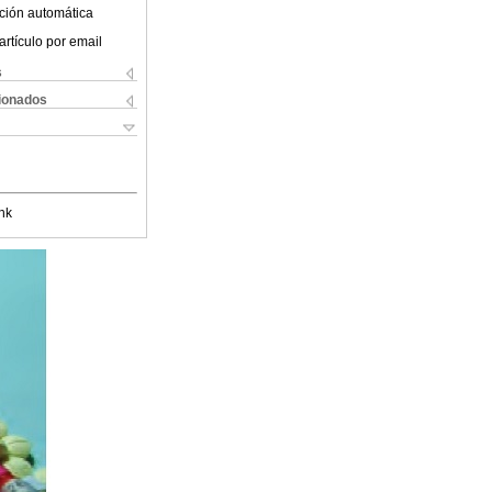
ción automática
artículo por email
s
cionados
nk