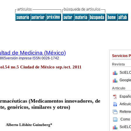
ultad de Medicina (México)
Servicios 
4865
versión impresa
ISSN
0026-1742
Revista
ol.54 no.5 Ciudad de México sep./oct. 2011
SciELO
Google
Articulo
Españo
farmacéuticas (Medicamentos innovadores, de
Artícu
te, genéricos, similares y otros)
Referen
Como c
Alberto Lifshitz Guinzberg*
SciELO