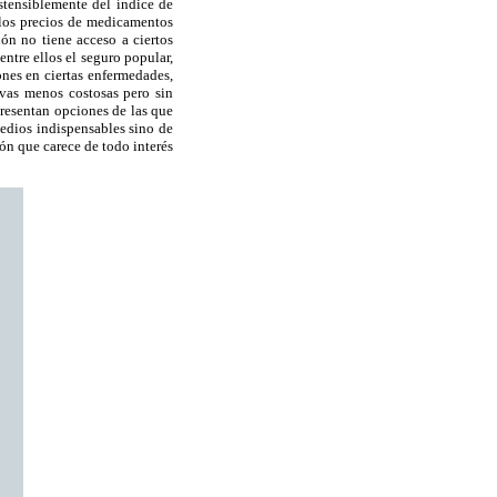
stensiblemente del índice de
e los precios de medicamentos
ón no tiene acceso a ciertos
ntre ellos el seguro popular,
nes en ciertas enfermedades,
ivas menos costosas pero sin
presentan opciones de las que
medios indispensables sino de
ión que carece de todo interés