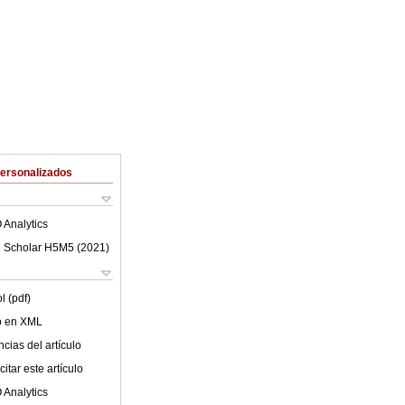
Personalizados
 Analytics
 Scholar H5M5 (
2021
)
l (pdf)
lo en XML
cias del artículo
itar este artículo
 Analytics