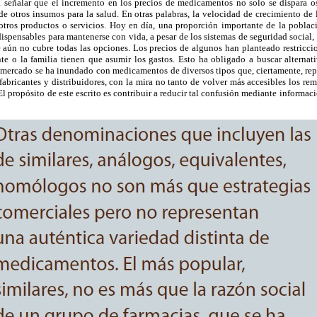
a señalar que el incremento en los precios de medicamentos no solo se dispara o
de otros insumos para la salud. En otras palabras, la velocidad de crecimiento d
 otros productos o servicios. Hoy en día, una proporción importante de la poblaci
spensables para mantenerse con vida, a pesar de los sistemas de seguridad social, e
aún no cubre todas las opciones. Los precios de algunos han planteado restriccio
te o la familia tienen que asumir los gastos. Esto ha obligado a buscar alternat
í el mercado se ha inundado con medicamentos de diversos tipos que, ciertamente, re
abricantes y distribuidores, con la mira no tanto de volver más accesibles los re
l propósito de este escrito es contribuir a reducir tal confusión mediante informac