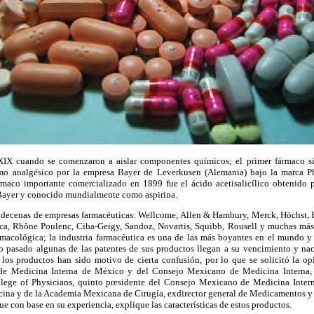
XIX cuando se comenzaron a aislar componentes químicos; el primer fármaco sin
o analgésico por la empresa Bayer de Leverkusen (Alemania) bajo la marca Ph
maco importante comercializado en 1899 fue el ácido acetisalicílico obtenido 
 Bayer y conocido mundialmente como aspirina.
n decenas de empresas farmacéuticas: Wellcome, Allen & Hambury, Merck, Höchst, 
a, Rhône Poulenc, Ciba-Geigy, Sandoz, Novartis, Squibb, Rousell y muchas más,
armacológica; la industria farmacéutica es una de las más boyantes en el mundo y 
glo pasado algunas de las patentes de sus productos llegan a su vencimiento y nac
os productos han sido motivo de cierta confusión, por lo que se solicitó la opin
 de Medicina Interna de México y del Consejo Mexicano de Medicina Interna, 
ege of Physicians, quinto presidente del Consejo Mexicano de Medicina Inter
na y de la Academia Mexicana de Cirugía, exdirector general de Medicamentos y 
que con base en su experiencia, explique las características de estos productos.