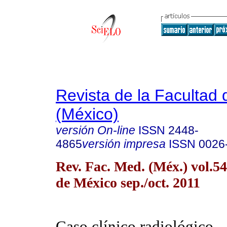
Revista de la Facultad
(México)
versión On-line
ISSN
2448-
4865
versión impresa
ISSN
0026
Rev. Fac. Med. (Méx.) vol.5
de México sep./oct. 2011
Caso clínico radiológico