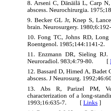
8. Arseni C, Dänäilä L, Carp N, 
abscess. Neurochirurgia. 197
9. Becker GL Jr, Knep S, Lanc
brain. Neurosurgery. 1980;6:
10. Fong TC, Johns RD, Long M
Roentgenol. 1985;144:1141-
11. Enzmann DR, Sieling RJ. 
Neuroradiol. 983;4:79-80. [
12. Bassard D, Himed A, Badet C,
abscess. J Neurosurg. 1992;4
13. Abs R, Parizel PM, Ver
characterization of a long-standi
1993;16:635-7. [
Links
]