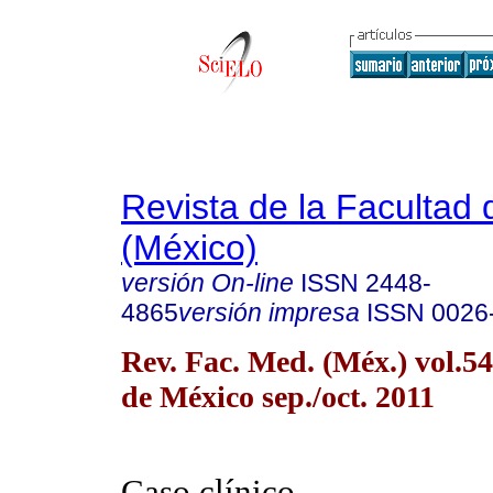
Revista de la Facultad
(México)
versión On-line
ISSN
2448-
4865
versión impresa
ISSN
0026
Rev. Fac. Med. (Méx.) vol.5
de México sep./oct. 2011
Caso clínico