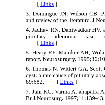
[
Links
]
3. Domingue JN, Wilson CB. Pit
and review of the literature. 
4. Jadhav RN, Dahiwadkar HV, a
pituitary adenoma: case re
[
Links
]
5. Heary RF, Maniker AH, Wolans
report. Neurosurgery. 1995;3
6. Thomas N, Wittert GA, Scott G
cyst: a rare cause of pituitary ab
89:682. [
Links
]
7. Jain KC, Varma A, ahapatra AK.
Br J Neurosurg. 1997;11:139