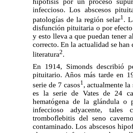
hipófisis por un proceso supur
infeccioso. Los abscesos pitui
1
patologías de la región selar
. 
disfunción pituitaria o por efec
y esto lleva a que puedan tener al
correcto. En la actualidad se ha
2
literatura
.
En 1914, Simonds describió p
pituitario. Años más tarde en 
1
serie de 7 casos
, actualmente la 
es la serie de Vates de 24 c
hematógena de la glándula o p
infeccioso adyacente, tales c
tromboflebitis del seno caverno
contaminado. Los abscesos hipofi