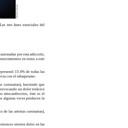
as tres fases esenciales del
casionadas por esta adicción;
conocimientos en torno a este
epresentó 15.4% de todas las
ecta con el tabaquismo.
as coronarias), haciendo que
provocando un dolor torácico
s miocardiocitos, éste es el
que algunas veces producen la
 de las arterias coronarias),
 entonces sienten dolor en las