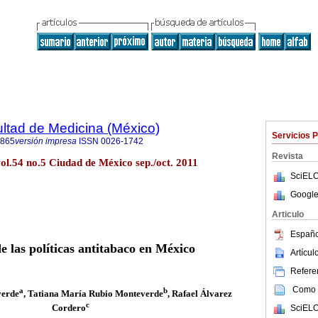
ultad de Medicina (México)
Servicios 
4865
versión impresa
ISSN
0026-1742
Revista
ol.54 no.5 Ciudad de México sep./oct. 2011
SciELO
Google
Articulo
Españo
e las políticas antitabaco en México
Artícu
Referen
Como c
a
b
verde
, Tatiana María Rubio Monteverde
, Rafael Álvarez
c
Cordero
SciELO