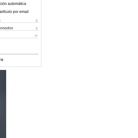
ción automática
artículo por email
s
cionados
nk