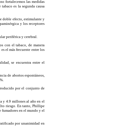
 no fortalecemos las medidas
e tabaco es la segunda causa
e doble efecto, estimulante y
opaminérgica y los receptores
ar periférica y cerebral.
os con el tabaco, de manera
 es el más frecuente entre los
idad, se encuentra entre el
encia de abortos espontáneos,
5%.
roducido por el conjunto de
a y 4.9 millones al año en el
lto riesgo. En tanto, Phillipe
e fumadores en el mundo y el
ratificado por unanimidad en