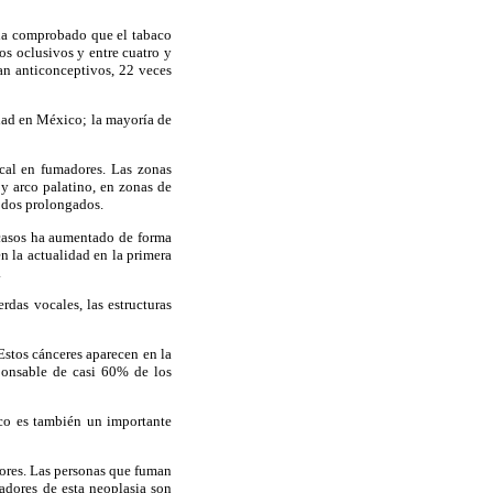
 ha comprobado que el tabaco
nos oclusivos y entre cuatro y
an anticonceptivos, 22 veces
dad en México; la mayoría de
cal en fumadores. Las zonas
 y arco palatino, en zonas de
odos prolongados.
casos ha aumentado de forma
n la actualidad en la primera
.
rdas vocales, las estructuras
stos cánceres aparecen en la
sponsable de casi 60% de los
aco es también un importante
dores. Las personas que fuman
adores de esta neoplasia son