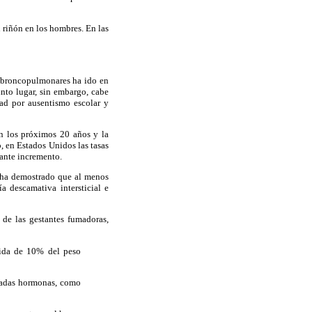
l riñón en los hombres. En las
 broncopulmonares ha ido en
nto lugar, sin embargo, cabe
dad por ausentismo escolar y
n los próximos 20 años y la
, en Estados Unidos las tasas
ante incremento.
) ha demostrado que al menos
a descamativa intersticial e
 de las gestantes fumadoras,
dida de 10% del peso
inadas hormonas, como