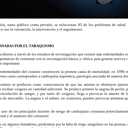
ión, tanto público como privado, se solucionan 85 de los problemas de salud. L
co son la valoración, la intervención y el seguimiento.
ONADAS POR EL TABAQUISMO
scubierto a través de los estudios de investigación que existen más enfermedades o
portancia de continuar con la investigación básica y clínica para generar nuevos 
n importante.
nfermedades del corazón constituyen la primera causa de mortalidad; en 1998 r
estos casos corresponden a cardiopatía isquémica, patología asociada de manera dir
ulares se producen como consecuencia de que las arterias se obstruyen (arteri
o reciban oxígeno en cantidad suficiente. Se produce primero la angina de pecho, 
 circulación de sangre, y por tanto de oxígeno, llega a provocar la muerte de lo
o de miocardio. La angina o el infarto, en ocasiones, pueden provocar arritmias 
 uno de los principales factores de riesgo de cardiopatía coronaria (estrechamiento
erial y el aumento del colesterol.
ca, en algunos fumadores, predomina por la falta de riego sanguíneo en las piernas;