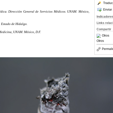
Traduc
Enviar 
dica. Dirección General de Servicios Médicos. UNAM. México,
Indicadore
Links rela
l Estado de Hidalgo.
Compartir
Medicina, UNAM. México, D.F.
Otros
Otros
Permali