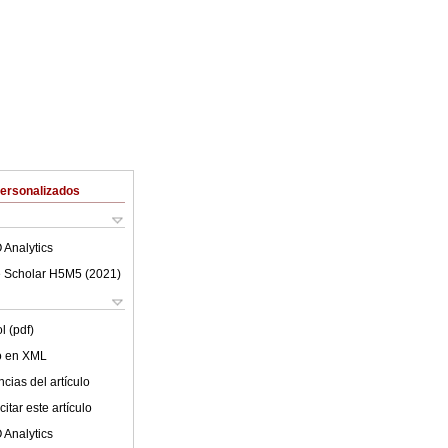
Personalizados
 Analytics
 Scholar H5M5 (
2021
)
l (pdf)
lo en XML
cias del artículo
itar este artículo
 Analytics