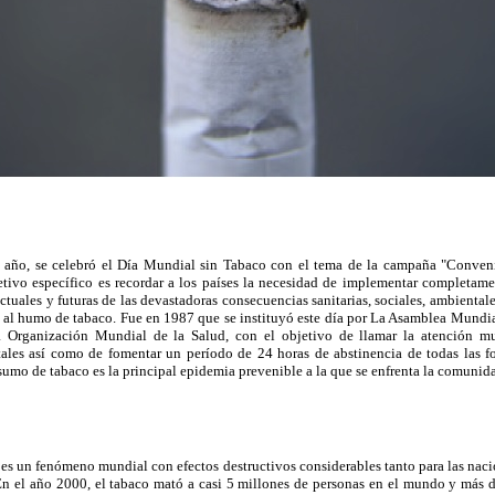
 año, se celebró el Día Mundial sin Tabaco con el tema de la campaña "Conve
etivo específico es recordar a los países la necesidad de implementar completa
actuales y futuras de las devastadoras consecuencias sanitarias, sociales, ambient
 al humo de tabaco. Fue en 1987 que se instituyó este día por La Asamblea Mundia
 Organización Mundial de la Salud, con el objetivo de llamar la atención m
tales así como de fomentar un período de 24 horas de abstinencia de todas las
umo de tabaco es la principal epidemia prevenible a la que se enfrenta la comunida
es un fenómeno mundial con efectos destructivos considerables tanto para las naci
 En el año 2000, el tabaco mató a casi 5 millones de personas en el mundo y más 