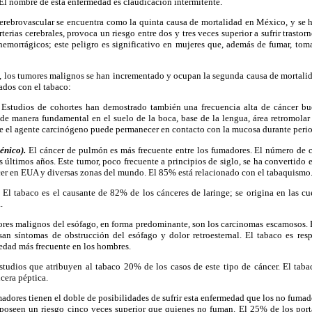
. El nombre de esta enfermedad es claudicación intermitente.
rebrovascular se encuentra como la quinta causa de mortalidad en México, y se
rterias cerebrales, provoca un riesgo entre dos y tres veces superior a sufrir trastor
 hemorrágicos; este peligro es significativo en mujeres que, además de fumar, tom
 los tumores malignos se han incrementado y ocupan la segunda causa de mortali
ados con el tabaco:
Estudios de cohortes han demostrado también una frecuencia alta de cáncer bu
de manera fundamental en el suelo de la boca, base de la lengua, área retromolar
e el agente carcinógeno puede permanecer en contacto con la mucosa durante peri
énico).
El cáncer de pulmón es más frecuente entre los fumadores. El número de 
s últimos años. Este tumor, poco frecuente a principios de siglo, se ha convertido e
cer en EUA y diversas zonas del mundo. El 85% está relacionado con el tabaquismo
El tabaco es el causante de 82% de los cánceres de laringe; se origina en las cue
.
res malignos del esófago, en forma predominante, son los carcinomas escamosos. E
an síntomas de obstrucción del esófago y dolor retroesternal. El tabaco es re
edad más frecuente en los hombres.
tudios que atribuyen al tabaco 20% de los casos de este tipo de cáncer. El tab
lcera péptica.
adores tienen el doble de posibilidades de sufrir esta enfermedad que los no fuma
a poseen un riesgo cinco veces superior que quienes no fuman. El 25% de los port