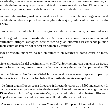
s cada día, muchas de estas muertes ocurren en países pobres como el nuestro; si
ero de defunciones que produce podría duplicarse en veinte años. El consumo d
pertensión, y es responsable de la muerte de uno de cada diez adultos.
tabaco es la nicotina, sustancia que desde el punto de vista farmacológico activa d
onsable de la adicción por el estímulo placentero que produce al activar la vía d
el SNC.
uno de los principales factores de riesgo de cardiopatía coronaria, enfermedad vascul
n la segunda causa de mortalidad en México y en su mayoría están relacionad
 pulmonar, laríngeo, esofágico, cervicouterino y las leucemias. El cáncer de pulmón
imera causa de muerte por cáncer en hombres y mujeres.
dades broncopulmonares ha ido en aumento en México y, como causa de mortal
ar.
siste en restricción del crecimiento en el DNA. Se relaciona con aumento en frecu
previa, hemorragias, rotura prematura de membranas y de mortalidad perinatal en 2
baco ambiental sobre la mortalidad humana es dos veces mayor que el impacto p
entales tóxicos. La población infantil es particularmente susceptible.
de fumar cigarrillos es causa directa o indirecta de cerca de 13500 muertes por dí
ra parte ocurre en países en vías de desarrollo. Los adolescentes son el grupo de a
MS en México, informó que en este año, hay alrededor de mil doscientos millones d
de padecimientos asociados rebasa los 200 mil millones de dólares.
n América en refrendar el Convenio Marco de la OMS para el Control de Tabaco, 
ona un marco para las medidas nacionales de control integral del tabaco.