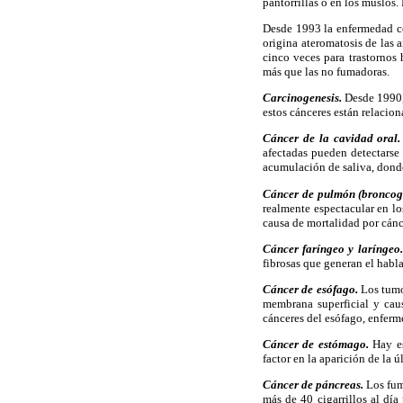
pantorrillas o en los muslos
Desde 1993 la enfermedad ce
origina ateromatosis de las a
cinco veces para trastornos
más que las no fumadoras.
Carcinogenesis.
Desde 1990,
estos cánceres están relacion
Cáncer de la cavidad oral.
afectadas pueden detectarse 
acumulación de saliva, dond
Cáncer de pulmón (broncog
realmente espectacular en lo
causa de mortalidad por cán
Cáncer faríngeo y laríngeo.
fibrosas que generan el habla
Cáncer de esófago.
Los tumo
membrana superficial y caus
cánceres del esófago, enferm
Cáncer de estómago.
Hay es
factor en la aparición de la ú
Cáncer de páncreas.
Los fum
más de 40 cigarrillos al dí