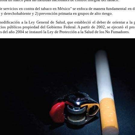
de servicios en contra del tabaco en México" se enfoca de manera fundamental en d
a y derechohabiente y 2) prevención primaria en grupos de alto riesgo.
odificación a la Ley General de Salud, que estableció el deber de orientar a la 
icios públicos propiedad del Gobierno Federal. A partir de 2002, se ejecutó el p
 del año 2004 se instauró la Ley de Protección a la Salud de los No Fumadores.