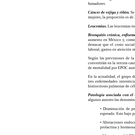
fumadores.
Cáncer de vejiga y riñón.
Se 
mujeres, la proporción es de 
Leucemias.
Las leucemias tie
Bronquitis crónica, enfisema
aumento en México y, como c
destacar que el costo socia
laboral, gastos en atención 
Según las previsiones de l
convertirán en la tercera ca
de mortalidad por EPOC aume
En la actualidad, el grupo 
tres enfermedades interstic
histiocitosis pulmonar de cé
Patología asociada con el 
algunos autores las denomina
• Disminución de pe
esperado. Este bajo p
• Alteraciones endoc
prolactina y hormona d