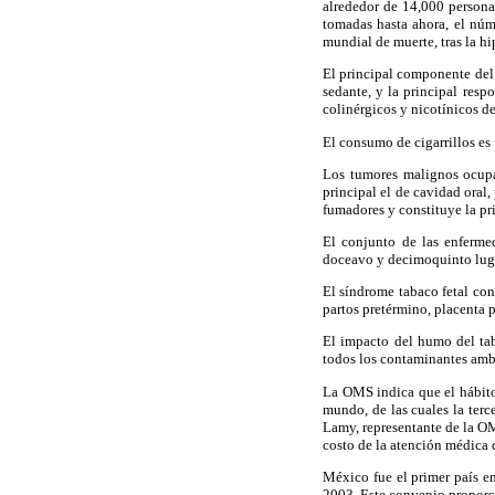
alrededor de 14,000 persona
tomadas hasta ahora, el núm
mundial de muerte, tras la hi
El principal componente del 
sedante, y la principal resp
colinérgicos y nicotínicos d
El consumo de cigarrillos es 
Los tumores malignos ocupa
principal el de cavidad oral,
fumadores y constituye la pr
El conjunto de las enferme
doceavo y decimoquinto lug
El síndrome tabaco fetal con
partos pretérmino, placenta 
El impacto del humo del ta
todos los contaminantes ambi
La OMS indica que el hábito 
mundo, de las cuales la terce
Lamy, representante de la O
costo de la atención médica 
México fue el primer país e
2003. Este convenio proporci