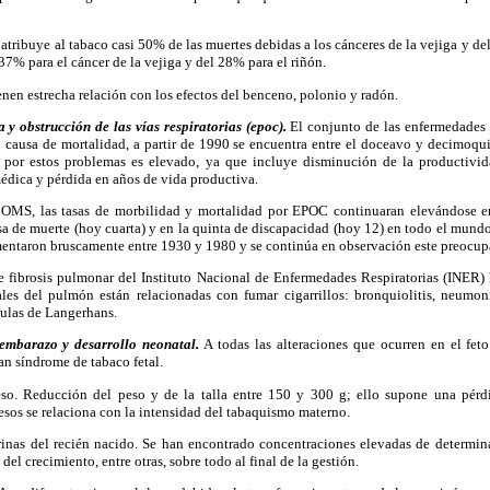
atribuye al tabaco casi 50% de las muertes debidas a los cánceres de la vejiga y de
37% para el cáncer de la vejiga y del 28% para el riñón.
nen estrecha relación con los efectos del benceno, polonio y radón.
 y obstrucción de las vías respiratorias (epoc).
El conjunto de las enfermedades
ausa de mortalidad, a partir de 1990 se encuentra entre el doceavo y decimoqui
l por estos problemas es elevado, ya que incluye disminución de la productivi
médica y pérdida en años de vida productiva.
a OMS, las tasas de morbilidad y mortalidad por EPOC continuaran elevándose e
usa de muerte (hoy cuarta) y en la quinta de discapacidad (hoy 12) en todo el mundo
ntaron bruscamente entre 1930 y 1980 y se continúa en observación este preocup
de fibrosis pulmonar del Instituto Nacional de Enfermedades Respiratorias (INER
iales del pulmón están relacionadas con fumar cigarrillos: bronquiolitis, neumoní
lulas de Langerhans.
embarazo y desarrollo neonatal.
A todas las alteraciones que ocurren en el feto
n síndrome de tabaco fetal.
so. Reducción del peso y de la talla entre 150 y 300 g; ello supone una pér
esos se relaciona con la intensidad del tabaquismo materno.
rinas del recién nacido. Se han encontrado concentraciones elevadas de determ
el crecimiento, entre otras, sobre todo al final de la gestión.