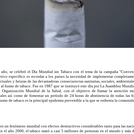
 año, se celebró el Día Mundial sin Tabaco con el tema de la campaña "Conve
etivo específico es recordar a los países la necesidad de implementar completa
actuales y futuras de las devastadoras consecuencias sanitarias, sociales, ambient
 al humo de tabaco. Fue en 1987 que se instituyó este día por La Asamblea Mundia
 Organización Mundial de la Salud, con el objetivo de llamar la atención m
tales así como de fomentar un período de 24 horas de abstinencia de todas las
umo de tabaco es la principal epidemia prevenible a la que se enfrenta la comunida
es un fenómeno mundial con efectos destructivos considerables tanto para las naci
 En el año 2000, el tabaco mató a casi 5 millones de personas en el mundo y más 