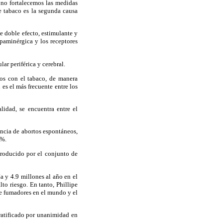
 no fortalecemos las medidas
e tabaco es la segunda causa
e doble efecto, estimulante y
opaminérgica y los receptores
ar periférica y cerebral.
os con el tabaco, de manera
 es el más frecuente entre los
idad, se encuentra entre el
encia de abortos espontáneos,
5%.
roducido por el conjunto de
a y 4.9 millones al año en el
lto riesgo. En tanto, Phillipe
e fumadores en el mundo y el
ratificado por unanimidad en