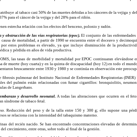
atribuye al tabaco casi 50% de las muertes debidas a los cánceres de la vejiga y de
37% para el cáncer de la vejiga y del 28% para el riñón.
nen estrecha relación con los efectos del benceno, polonio y radón.
 y obstrucción de las vías respiratorias (epoc).
El conjunto de las enfermedades
ausa de mortalidad, a partir de 1990 se encuentra entre el doceavo y decimoqui
l por estos problemas es elevado, ya que incluye disminución de la productivi
médica y pérdida en años de vida productiva.
a OMS, las tasas de morbilidad y mortalidad por EPOC continuaran elevándose e
usa de muerte (hoy cuarta) y en la quinta de discapacidad (hoy 12) en todo el mundo
ntaron bruscamente entre 1930 y 1980 y se continúa en observación este preocup
de fibrosis pulmonar del Instituto Nacional de Enfermedades Respiratorias (INER
iales del pulmón están relacionadas con fumar cigarrillos: bronquiolitis, neumoní
lulas de Langerhans.
embarazo y desarrollo neonatal.
A todas las alteraciones que ocurren en el feto
n síndrome de tabaco fetal.
so. Reducción del peso y de la talla entre 150 y 300 g; ello supone una pér
esos se relaciona con la intensidad del tabaquismo materno.
rinas del recién nacido. Se han encontrado concentraciones elevadas de determ
el crecimiento, entre otras, sobre todo al final de la gestión.