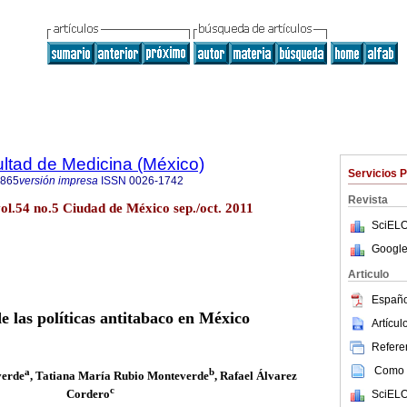
ultad de Medicina (México)
Servicios 
4865
versión impresa
ISSN
0026-1742
Revista
ol.54 no.5 Ciudad de México sep./oct. 2011
SciELO
Google
Articulo
Españo
e las políticas antitabaco en México
Artícu
Referen
Como c
a
b
verde
, Tatiana María Rubio Monteverde
, Rafael Álvarez
c
Cordero
SciELO