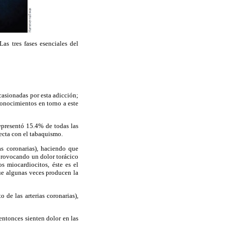
as tres fases esenciales del
casionadas por esta adicción;
conocimientos en torno a este
epresentó 15.4% de todas las
ecta con el tabaquismo.
as coronarias), haciendo que
provocando un dolor torácico
s miocardiocitos, éste es el
que algunas veces producen la
 de las arterias coronarias),
 entonces sienten dolor en las