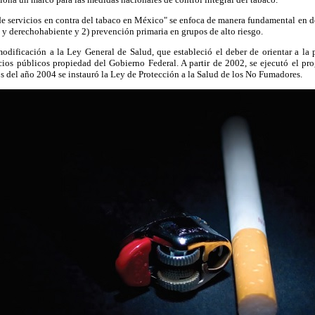
de servicios en contra del tabaco en México" se enfoca de manera fundamental en d
a y derechohabiente y 2) prevención primaria en grupos de alto riesgo.
odificación a la Ley General de Salud, que estableció el deber de orientar a la 
icios públicos propiedad del Gobierno Federal. A partir de 2002, se ejecutó el p
 del año 2004 se instauró la Ley de Protección a la Salud de los No Fumadores.