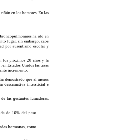
l riñón en los hombres. En las
 broncopulmonares ha ido en
nto lugar, sin embargo, cabe
dad por ausentismo escolar y
n los próximos 20 años y la
, en Estados Unidos las tasas
ante incremento.
) ha demostrado que al menos
a descamativa intersticial e
 de las gestantes fumadoras,
dida de 10% del peso
inadas hormonas, como