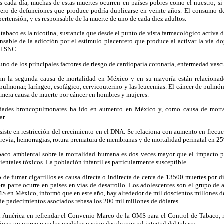
s cada día, muchas de estas muertes ocurren en países pobres como el nuestro; si
ero de defunciones que produce podría duplicarse en veinte años. El consumo d
pertensión, y es responsable de la muerte de uno de cada diez adultos.
tabaco es la nicotina, sustancia que desde el punto de vista farmacológico activa d
onsable de la adicción por el estímulo placentero que produce al activar la vía d
el SNC.
uno de los principales factores de riesgo de cardiopatía coronaria, enfermedad vascul
n la segunda causa de mortalidad en México y en su mayoría están relacionad
 pulmonar, laríngeo, esofágico, cervicouterino y las leucemias. El cáncer de pulmón
imera causa de muerte por cáncer en hombres y mujeres.
dades broncopulmonares ha ido en aumento en México y, como causa de mortal
ar.
siste en restricción del crecimiento en el DNA. Se relaciona con aumento en frecu
previa, hemorragias, rotura prematura de membranas y de mortalidad perinatal en 2
baco ambiental sobre la mortalidad humana es dos veces mayor que el impacto p
entales tóxicos. La población infantil es particularmente susceptible.
de fumar cigarrillos es causa directa o indirecta de cerca de 13500 muertes por dí
ra parte ocurre en países en vías de desarrollo. Los adolescentes son el grupo de a
MS en México, informó que en este año, hay alrededor de mil doscientos millones d
de padecimientos asociados rebasa los 200 mil millones de dólares.
n América en refrendar el Convenio Marco de la OMS para el Control de Tabaco, 
ona un marco para las medidas nacionales de control integral del tabaco.