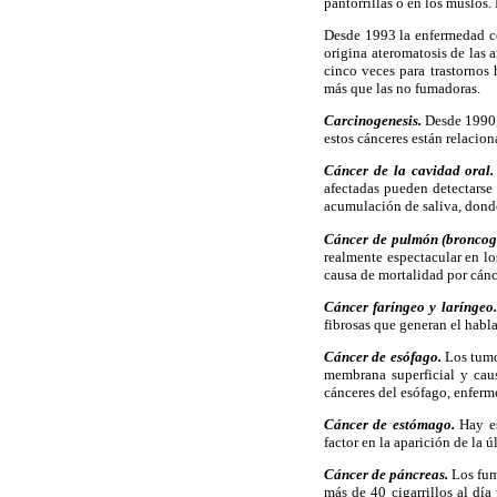
pantorrillas o en los muslos
Desde 1993 la enfermedad ce
origina ateromatosis de las a
cinco veces para trastornos
más que las no fumadoras.
Carcinogenesis.
Desde 1990,
estos cánceres están relacion
Cáncer de la cavidad oral.
afectadas pueden detectarse 
acumulación de saliva, dond
Cáncer de pulmón (broncog
realmente espectacular en lo
causa de mortalidad por cán
Cáncer faríngeo y laríngeo.
fibrosas que generan el habla
Cáncer de esófago.
Los tumo
membrana superficial y caus
cánceres del esófago, enferm
Cáncer de estómago.
Hay es
factor en la aparición de la ú
Cáncer de páncreas.
Los fum
más de 40 cigarrillos al dí