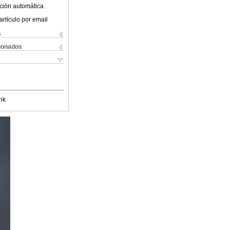
ción automática
artículo por email
s
cionados
nk