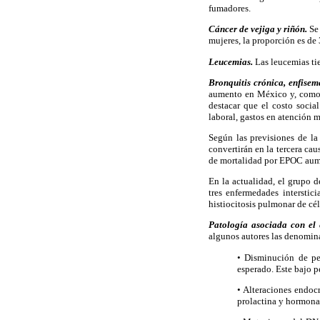
fumadores.
Cáncer de vejiga y riñón.
Se 
mujeres, la proporción es de 
Leucemias.
Las leucemias tie
Bronquitis crónica, enfisema
aumento en México y, como c
destacar que el costo socia
laboral, gastos en atención 
Según las previsiones de l
convertirán en la tercera ca
de mortalidad por EPOC aume
En la actualidad, el grupo 
tres enfermedades interstic
histiocitosis pulmonar de cé
Patología asociada con el 
algunos autores las denomina
• Disminución de pe
esperado. Este bajo p
• Alteraciones endoc
prolactina y hormona d