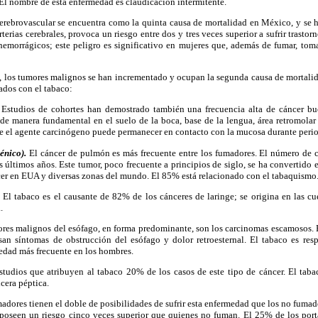
. El nombre de esta enfermedad es claudicación intermitente.
rebrovascular se encuentra como la quinta causa de mortalidad en México, y se
rterias cerebrales, provoca un riesgo entre dos y tres veces superior a sufrir trastor
 hemorrágicos; este peligro es significativo en mujeres que, además de fumar, tom
 los tumores malignos se han incrementado y ocupan la segunda causa de mortali
ados con el tabaco:
Estudios de cohortes han demostrado también una frecuencia alta de cáncer bu
de manera fundamental en el suelo de la boca, base de la lengua, área retromolar
e el agente carcinógeno puede permanecer en contacto con la mucosa durante peri
énico).
El cáncer de pulmón es más frecuente entre los fumadores. El número de 
s últimos años. Este tumor, poco frecuente a principios de siglo, se ha convertido e
cer en EUA y diversas zonas del mundo. El 85% está relacionado con el tabaquismo
El tabaco es el causante de 82% de los cánceres de laringe; se origina en las cue
.
res malignos del esófago, en forma predominante, son los carcinomas escamosos. E
an síntomas de obstrucción del esófago y dolor retroesternal. El tabaco es re
edad más frecuente en los hombres.
tudios que atribuyen al tabaco 20% de los casos de este tipo de cáncer. El tab
lcera péptica.
adores tienen el doble de posibilidades de sufrir esta enfermedad que los no fuma
a poseen un riesgo cinco veces superior que quienes no fuman. El 25% de los port