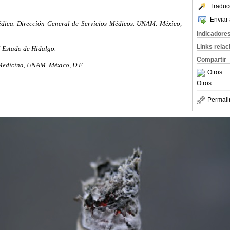
Traduc
Enviar 
dica. Dirección General de Servicios Médicos. UNAM. México,
Indicadore
Links rela
l Estado de Hidalgo.
Compartir
Medicina, UNAM. México, D.F.
Otros
Otros
Permali