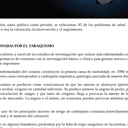
ión, tanto público como privado, se solucionan 85 de los problemas de salud. L
co son la valoración, la intervención y el seguimiento.
ONADAS POR EL TABAQUISMO
scubierto a través de los estudios de investigación que existen más enfermedades o
portancia de continuar con la investigación básica y clínica para generar nuevos 
n importante.
nfermedades del corazón constituyen la primera causa de mortalidad; en 1998 r
estos casos corresponden a cardiopatía isquémica, patología asociada de manera dir
ulares se producen como consecuencia de que las arterias se obstruyen (arteri
o reciban oxígeno en cantidad suficiente. Se produce primero la angina de pecho, 
 circulación de sangre, y por tanto de oxígeno, llega a provocar la muerte de lo
o de miocardio. La angina o el infarto, en ocasiones, pueden provocar arritmias 
 uno de los principales factores de riesgo de cardiopatía coronaria (estrechamiento
erial y el aumento del colesterol.
ca, en algunos fumadores, predomina por la falta de riego sanguíneo en las piernas;