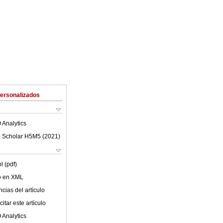
Personalizados
 Analytics
 Scholar H5M5 (
2021
)
l (pdf)
lo en XML
cias del artículo
itar este artículo
 Analytics