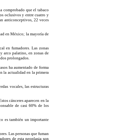
 ha comprobado que el tabaco
nos oclusivos y entre cuatro y
an anticonceptivos, 22 veces
dad en México; la mayoría de
cal en fumadores. Las zonas
 y arco palatino, en zonas de
odos prolongados.
casos ha aumentado de forma
n la actualidad en la primera
.
rdas vocales, las estructuras
stos cánceres aparecen en la
sponsable de casi 60% de los
aco es también un importante
dores. Las personas que fuman
adores de esta neoplasia son