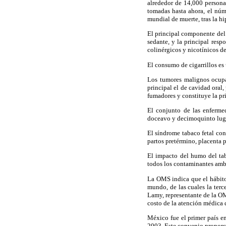
alrededor de 14,000 persona
tomadas hasta ahora, el núm
mundial de muerte, tras la hi
El principal componente del 
sedante, y la principal resp
colinérgicos y nicotínicos d
El consumo de cigarrillos es 
Los tumores malignos ocupa
principal el de cavidad oral,
fumadores y constituye la pr
El conjunto de las enferme
doceavo y decimoquinto lug
El síndrome tabaco fetal con
partos pretérmino, placenta 
El impacto del humo del ta
todos los contaminantes ambi
La OMS indica que el hábito 
mundo, de las cuales la terce
Lamy, representante de la O
costo de la atención médica 
México fue el primer país e
2003. Este convenio proporci