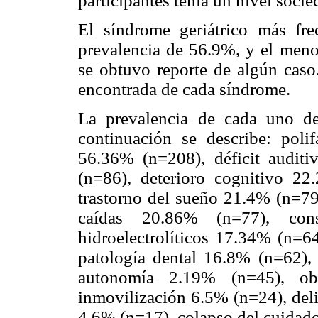
participantes tenía un nivel soci
El síndrome geriátrico más fre
prevalencia de 56.9%, y el meno
se obtuvo reporte de algún caso.
encontrada de cada síndrome.
La prevalencia de cada uno de
continuación se describe: poli
56.36% (n=208), déficit audit
(n=86), deterioro cognitivo 2
trastorno del sueño 21.4% (n=79
caídas 20.86% (n=77), cons
hidroelectrolíticos 17.34% (n=64
patología dental 16.8% (n=62), 
autonomía 2.19% (n=45), ob
inmovilización 6.5% (n=24), deli
4.6% (n=17), colapso del cuidado