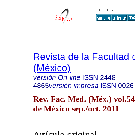
Revista de la Facultad
(México)
versión On-line
ISSN
2448-
4865
versión impresa
ISSN
0026
Rev. Fac. Med. (Méx.) vol.5
de México sep./oct. 2011
Artículo original