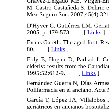
Chávez-Delgado ME, Virgen-Enc
M, Castro-Castañeda S. Delirio e
Mex Seguro Soc. 2007;45(4):
D'Hyver C, Gutiérrez LM. Geriat
2005. p. 479-573. [
Links
]
Evans Gareth. The aged foot. Re
80. [
Links
]
Ebly E, Hogan D, Parhad I. Co
elderly: results from the Canadi
1995;52:612-9. [
Links
]
Fernández Guerra N, Días Armes
Polifarmacia en el anciano. Ac
García T, López JA, Villalobos 
geriátricos en ancianos hospital