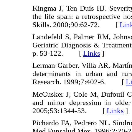
Kingma J, Ten Duis HJ. Severity 
the life span: a retrospective h
Skills. 2000;90:62-72. [
Lin
Landefeld S, Palmer RM, John
Geriatric Diagnosis & Treatmen
p. 53-122. [
Links
]
Lerman-Garber, Villa AR, Martín
determinants in urban and rur
Research. 1999;7:402-6. [
L
McCusker J, Cole M, Dufouil C.
and minor depression in older
2005;53:1344-53. [
Links
]
Pichardo FA, Pedrero NL. Síndro
Med Funsalud Mex. 1996:2:2