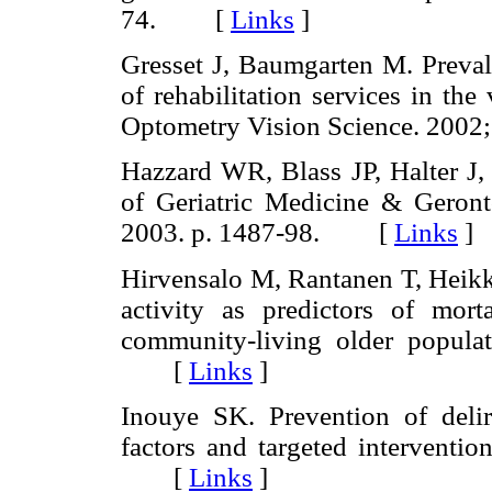
74. [
Links
]
Gresset J, Baumgarten M. Prevale
of rehabilitation services in th
Optometry Vision Science. 20
Hazzard WR, Blass JP, Halter J, 
of Geriatric Medicine & Geron
2003. p. 1487-98. [
Links
]
Hirvensalo M, Rantanen T, Heikki
activity as predictors of mor
community-living older popula
[
Links
]
Inouye SK. Prevention of deliri
factors and targeted interventi
[
Links
]