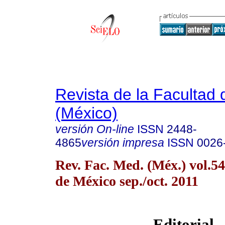
Revista de la Facultad
(México)
versión On-line
ISSN
2448-
4865
versión impresa
ISSN
0026
Rev. Fac. Med. (Méx.) vol.5
de México sep./oct. 2011
Editorial