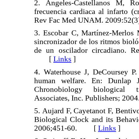
2. Ángeles-Castellanos M, R
frecuencia cardiaca al infarto (
Rev Fac Med UNAM. 2009:52
3. Escobar C, Martínez-Merlos 
sincronizador de los ritmos bioló
de un oscilador circadiano. 
[
Links
]
4. Waterhouse J, DeCoursey P. 
human welfare. En: Dunlap J
Chronobiology biological t
Associates, Inc. Publishers; 2
5. Aujard F, Cayetanot F, Bentivo
Biological Clock and its Behavio
2006;451-60. [
Links
]