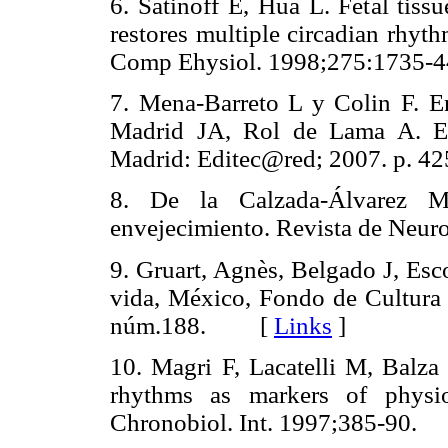
6. Satinoff E, Hua L. Fetal tiss
restores multiple circadian rhyt
Comp Ehysiol. 1998;275:173
7. Mena-Barreto L y Colin F. En
Madrid JA, Rol de Lama A. Edi
Madrid: Editec@red; 2007. p.
8. De la Calzada-Álvarez M
envejecimiento. Revista de Ne
9. Gruart, Agnès, Belgado J, Esco
vida, México, Fondo de Cultura 
núm.188. [
Links
]
10. Magri F, Lacatelli M, Balza 
rhythms as markers of physio
Chronobiol. Int. 1997;385-9