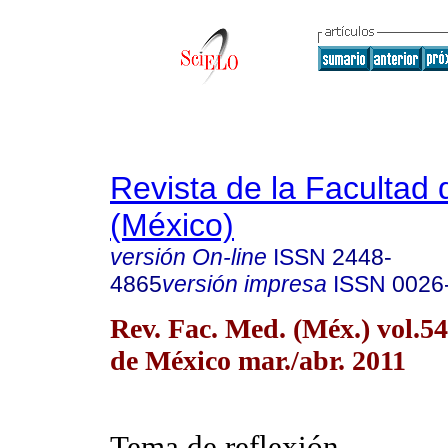
Revista de la Facultad
(México)
versión On-line
ISSN
2448-
4865
versión impresa
ISSN
0026
Rev. Fac. Med. (Méx.) vol.5
de México mar./abr. 2011
Tema de reflexión