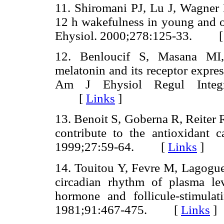
11. Shiromani PJ, Lu J, Wagner 
12 h wakefulness in young and o
Ehysiol. 2000;278:125-33. 
12. Benloucif S, Masana MI
melatonin and its receptor expres
Am J Ehysiol Regul Integr
[
Links
]
13. Benoit S, Goberna R, Reiter R
contribute to the antioxidant 
1999;27:59-64. [
Links
]
14. Touitou Y, Fevre M, Lagoguey
circadian rhythm of plasma leve
hormone and follicule-stimul
1981;91:467-475. [
Links
]