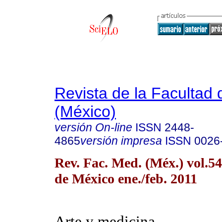
Revista de la Facultad
(México)
versión On-line
ISSN
2448-
4865
versión impresa
ISSN
0026
Rev. Fac. Med. (Méx.) vol.5
de México ene./feb. 2011
Arte y medicina