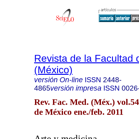
Revista de la Facultad
(México)
versión On-line
ISSN
2448-
4865
versión impresa
ISSN
0026
Rev. Fac. Med. (Méx.) vol.5
de México ene./feb. 2011
Arte y medicina