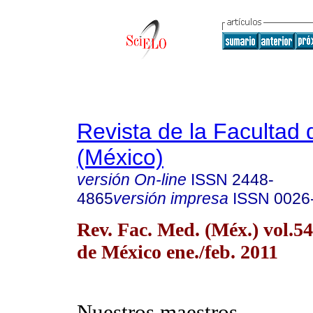
Revista de la Facultad
(México)
versión On-line
ISSN
2448-
4865
versión impresa
ISSN
0026
Rev. Fac. Med. (Méx.) vol.5
de México ene./feb. 2011
Nuestros maestros