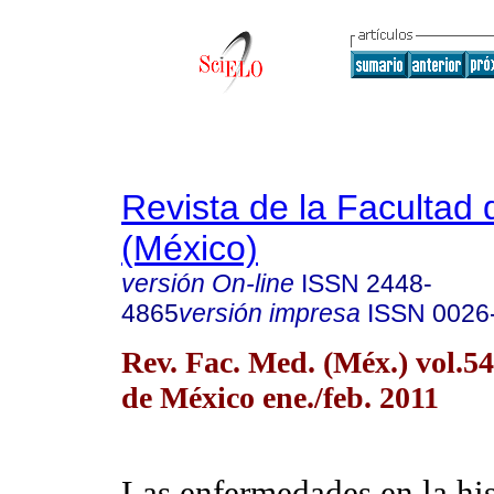
Revista de la Facultad
(México)
versión On-line
ISSN
2448-
4865
versión impresa
ISSN
0026
Rev. Fac. Med. (Méx.) vol.5
de México ene./feb. 2011
Las enfermedades en la his