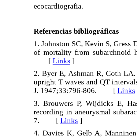
ecocardiografia.
Referencias bibliográficas
1. Johnston SC, Kevin S, Gress 
of mortality from subarchnoid 
[
Links
]
2. Byer E, Ashman R, Coth LA. E
upright T waves and QT interval
J. 1947;33:796-806. [
Links
3. Brouwers P, Wijdicks E, Hasa
recording in aneurysmal subara
7. [
Links
]
4. Davies K, Gelb A, Manninen P