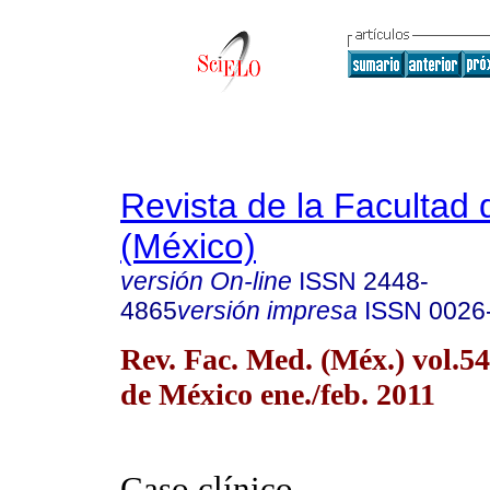
Revista de la Facultad
(México)
versión On-line
ISSN
2448-
4865
versión impresa
ISSN
0026
Rev. Fac. Med. (Méx.) vol.5
de México ene./feb. 2011
Caso clínico