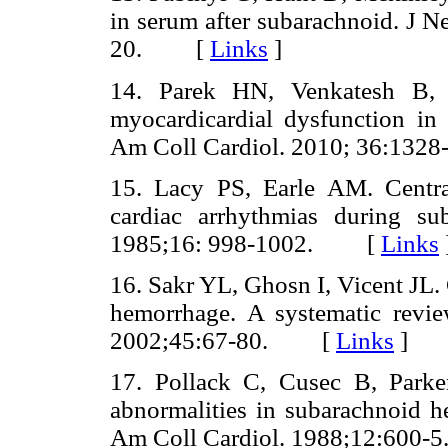
in serum after subarachnoid. J N
20. [
Links
]
14. Parek HN, Venkatesh B, C
myocardicardial dysfunction in
Am Coll Cardiol. 2010; 36:1
15. Lacy PS, Earle AM. Centra
cardiac arrhythmias during su
1985;16: 998-1002. [
Links
16. Sakr YL, Ghosn I, Vicent JL.
hemorrhage. A systematic review
2002;45:67-80. [
Links
]
17. Pollack C, Cusec B, Parker
abnormalities in subarachnoid h
Am Coll Cardiol. 1988;12:60