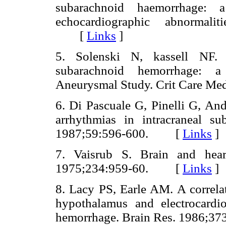
subarachnoid haemorrhage: a
echocardiographic abnormali
[
Links
]
5. Solenski N, kassell NF. 
subarachnoid hemorrhage: a 
Aneurysmal Study. Crit Care 
6. Di Pascuale G, Pinelli G, Andr
arrhythmias in intracraneal s
1987;59:596-600. [
Links
]
7. Vaisrub S. Brain and hea
1975;234:959-60. [
Links
]
8. Lacy PS, Earle AM. A correlat
hypothalamus and electrocardi
hemorrhage. Brain Res. 1986;