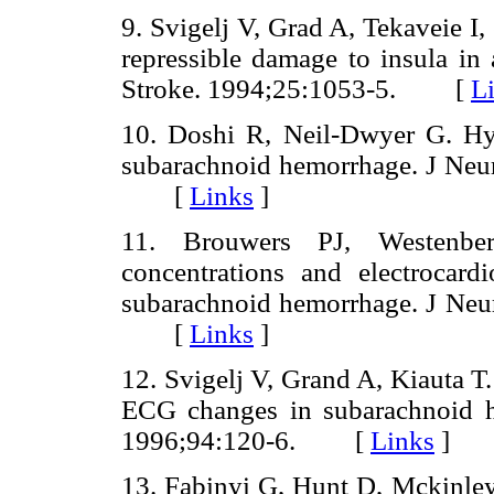
9. Svigelj V, Grad A, Tekaveie I,
repressible damage to insula in
Stroke. 1994;25:1053-5. [
L
10. Doshi R, Neil-Dwyer G. Hyp
subarachnoid hemorrhage. J Neur
[
Links
]
11. Brouwers PJ, Westenbe
concentrations and electrocardi
subarachnoid hemorrhage. J Neur
[
Links
]
12. Svigelj V, Grand A, Kiauta T.
ECG changes in subarachnoid h
1996;94:120-6. [
Links
]
13. Fabinyi G, Hunt D, Mckinley