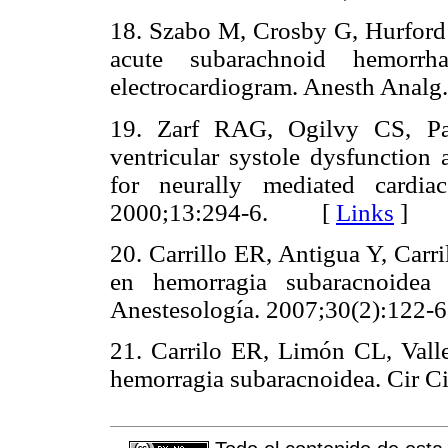
18. Szabo M, Crosby G, Hurford 
acute subarachnoid hemorr
electrocardiogram. Anesth Ana
19. Zarf RAG, Ogilvy CS, Pac
ventricular systole dysfunction
for neurally mediated cardi
2000;13:294-6. [
Links
]
20. Carrillo ER, Antigua Y, Carri
en hemorragia subaracnoidea
Anestesología. 2007;30(2):1
21. Carrilo ER, Limón CL, Vall
hemorragia subaracnoidea. Cir