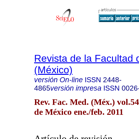
Revista de la Facultad
(México)
versión On-line
ISSN
2448-
4865
versión impresa
ISSN
0026
Rev. Fac. Med. (Méx.) vol.5
de México ene./feb. 2011
Artículo de revisión