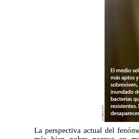
La perspectiva actual del fenóme
más bien pobre porque en muc