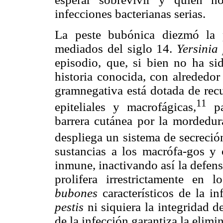
infecciones bacterianas serias.
La peste bubónica diezmó la 
mediados del siglo 14.
Yersinia 
episodio, que, si bien no ha si
historia conocida, con alrededor
gramnegativa está dotada de recu
11
epiteliales y macrofágicas,
pa
barrera cutánea por la mordedur
despliega un sistema de secreción
sustancias a los macrófa-gos y o
inmune, inactivando así la defens
prolifera irrestrictamente en l
bubones
característicos de la i
pestis
ni siquiera la integridad
de la infección garantiza la elimin