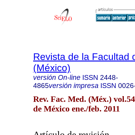
Revista de la Facultad
(México)
versión On-line
ISSN
2448-
4865
versión impresa
ISSN
0026
Rev. Fac. Med. (Méx.) vol.5
de México ene./feb. 2011
Artículo de revisión