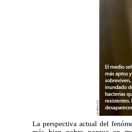
La perspectiva actual del fenóme
más bien pobre porque en muc