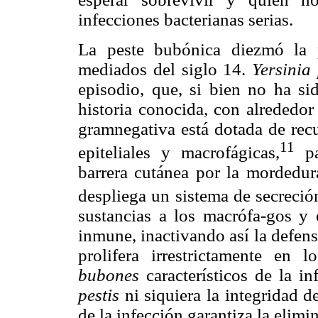
infecciones bacterianas serias.
La peste bubónica diezmó la 
mediados del siglo 14.
Yersinia 
episodio, que, si bien no ha si
historia conocida, con alrededor
gramnegativa está dotada de recu
11
epiteliales y macrofágicas,
pa
barrera cutánea por la mordedur
despliega un sistema de secreción
sustancias a los macrófa-gos y o
inmune, inactivando así la defens
prolifera irrestrictamente en l
bubones
característicos de la i
pestis
ni siquiera la integridad
de la infección garantiza la elimin