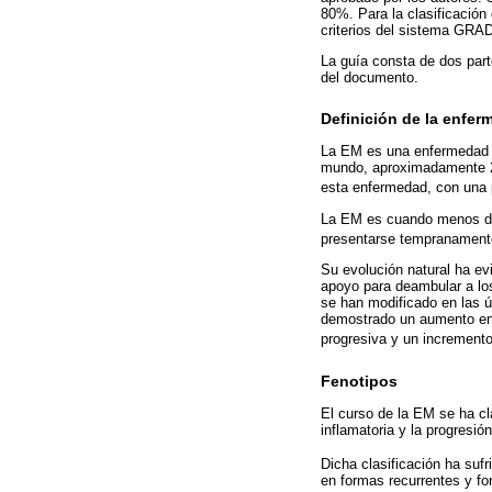
80%. Para la clasificación
criterios del sistema GRA
La guía consta de dos parte
del documento.
Definición de la enfe
La EM es una enfermedad a
mundo, aproximadamente 2
esta enfermedad, con una p
La EM es cuando menos dos
presentarse tempranamente
Su evolución natural ha ev
apoyo para deambular a lo
se han modificado en las ú
demostrado un aumento en 
progresiva y un incremento
Fenotipos
El curso de la EM se ha cl
inflamatoria y la progresió
Dicha clasificación ha sufr
en formas recurrentes y fo