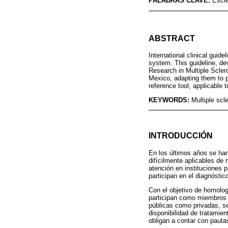
PALABRAS CLAVE:
Escle
ABSTRACT
International clinical guid
system. This guideline, d
Research in Multiple Scler
Mexico, adapting them to pa
reference tool, applicable t
KEYWORDS:
Multiple scl
INTRODUCCIÓN
En los últimos años se han
difícilmente aplicables de
atención en instituciones 
participan en el diagnósti
Con el objetivo de homolog
participan como miembros 
públicas como privadas, se
disponibilidad de tratamie
obligan a contar con pauta