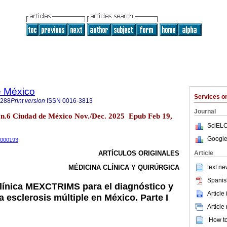
e México
Services 
1288
Print version
ISSN
0016-3813
Journal
n.6 Ciudad de México Nov./Dec. 2025 Epub Feb 19,
SciELO
Google
5000193
Article
ARTÍCULOS ORIGINALES
text ne
MÉDICINA CLÍNICA Y QUIRÚRGICA
Spanis
clínica MEXCTRIMS para el diagnóstico y
Article
la esclerosis múltiple en México. Parte I
Article
How to 