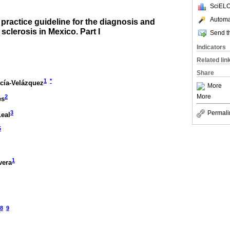
SciELO
Automat
ractice guideline for the diagnosis and
 sclerosis in Mexico. Part I
Send th
Indicators
Related lin
Share
1
*
rcía-Velázquez
More
More
2
es
3
Permali
Leal
5
1
vera
8
9