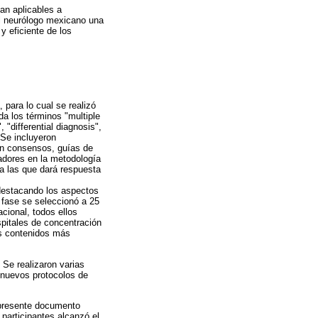
an aplicables a
al neurólogo mexicano una
y eficiente de los
 para lo cual se realizó
a los términos "multiple
 "differential diagnosis",
 Se incluyeron
ron consensos, guías de
nadores en la metodología
 a las que dará respuesta
destacando los aspectos
a fase se seleccionó a 25
cional, todos ellos
pitales de concentración
os contenidos más
 Se realizaron varias
s nuevos protocolos de
l presente documento
participantes alcanzó el