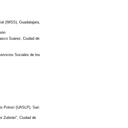
ial (IMSS), Guadalajara,
León
lasco Suárez, Ciudad de
ervicios Sociales de los
uis Potosí (UASLP), San
or Zubirán", Ciudad de