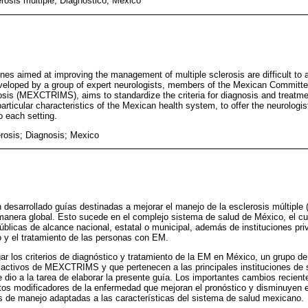
rosis múltiple; Diagnóstico; México
elines aimed at improving the management of multiple sclerosis are difficult to
eveloped by a group of expert neurologists, members of the Mexican Committe
osis (MEXCTRIMS), aims to standardize the criteria for diagnosis and treatmen
rticular characteristics of the Mexican health system, to offer the neurologis
o each setting.
erosis; Diagnosis; Mexico
 desarrollado guías destinadas a mejorar el manejo de la esclerosis múltiple 
 manera global. Esto sucede en el complejo sistema de salud de México, el cua
públicas de alcance nacional, estatal o municipal, además de instituciones pri
co y el tratamiento de las personas con EM.
ar los criterios de diagnóstico y tratamiento de la EM en México, un grupo d
activos de MEXCTRIMS y que pertenecen a las principales instituciones de s
 dio a la tarea de elaborar la presente guía. Los importantes cambios recient
ntos modificadores de la enfermedad que mejoran el pronóstico y disminuyen e
s de manejo adaptadas a las características del sistema de salud mexicano.