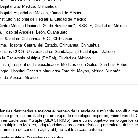
Hospital Star Médica, Chihuahua
Hospital Español de México, Ciudad de México
nstituto Nacional de Pediatría, Ciudad de México
 Centro Médico Nacional "20 de Noviembre", ISSSTE, Ciudad de México
a, Hospital Ángeles, León, Guanajuato
 en Salud de Chihuahua, S.C., Chihuahua
erna, Hospital Central del Estado, Chihuahua, Chihuahua
encias CUCS, Universidad de Guadalajara, Guadalajara, Jalisco
 la Esclerosis Múltiple (FMEM), Ciudad de México
línica, Hospital de Especialidades Médicas de la Salud, San Luis Potosí
logía, Hospital Christus Muguerza Faro del Mayab, Mérida, Yucatán
dad de México. México
ionales destinadas a mejorar el manejo de la esclerosis múltiple son difícilm
sente guía, desarrollada por un grupo de neurólogos expertos, miembros del 
n en Esclerosis Múltiple (MEXCTRIMS), tiene como objetivo homologar los cri
s múltiple en México, adaptándolos a las características particulares del sist
rramienta de consulta ágil y útil, aplicable a cada entorno.