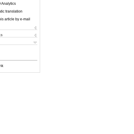
 Analytics
ic translation
is article by e-mail
ks
nk