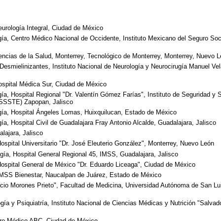
eurología Integral, Ciudad de México
ía, Centro Médico Nacional de Occidente, Instituto Mexicano del Seguro Soc
encias de la Salud, Monterrey, Tecnológico de Monterrey, Monterrey, Nuevo 
Desmielinizantes, Instituto Nacional de Neurología y Neurocirugía Manuel Ve
ospital Médica Sur, Ciudad de México
a, Hospital Regional "Dr. Valentín Gómez Farías", Instituto de Seguridad y S
ISSSTE) Zapopan, Jalisco
ía, Hospital Ángeles Lomas, Huixquilucan, Estado de México
a, Hospital Civil de Guadalajara Fray Antonio Alcalde, Guadalajara, Jalisco
lajara, Jalisco
Hospital Universitario "Dr. José Eleuterio González", Monterrey, Nuevo León
ía, Hospital General Regional 45, IMSS, Guadalajara, Jalisco
Hospital General de México "Dr. Eduardo Liceaga", Ciudad de México
 IMSS Bienestar, Naucalpan de Juárez, Estado de México
nacio Morones Prieto", Facultad de Medicina, Universidad Autónoma de San L
ía y Psiquiatría, Instituto Nacional de Ciencias Médicas y Nutrición "Salvad
tro Médico ABC, Ciudad de México