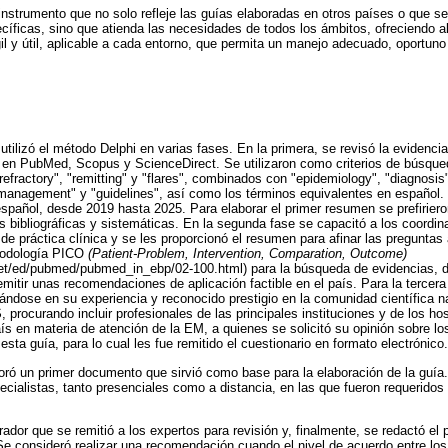
instrumento que no solo refleje las guías elaboradas en otros países o que se
ecíficas, sino que atienda las necesidades de todos los ámbitos, ofreciendo 
il y útil, aplicable a cada entorno, que permita un manejo adecuado, oportuno 
utilizó el método Delphi en varias fases. En la primera, se revisó la evidencia,
 en PubMed, Scopus y ScienceDirect. Se utilizaron como criterios de búsqued
"refractory", "remitting" y "flares", combinados con "epidemiology", "diagnosis",
 "management" y "guidelines", así como los términos equivalentes en español.
español, desde 2019 hasta 2025. Para elaborar el primer resumen se prefirie
nes bibliográficas y sistemáticas. En la segunda fase se capacitó a los coordi
 de práctica clínica y se les proporcionó el resumen para afinar las preguntas
etodología PICO
(Patient-Problem, Intervention, Comparation, Outcome)
oet/ed/pubmed/pubmed_in_ebp/02-100.html) para la búsqueda de evidencias, 
 emitir unas recomendaciones de aplicación factible en el país. Para la tercer
dose en su experiencia y reconocido prestigio en la comunidad científica na
curando incluir profesionales de las principales instituciones y de los hos
ís en materia de atención de la EM, a quienes se solicitó su opinión sobre l
 esta guía, para lo cual les fue remitido el cuestionario en formato electrónico.
oró un primer documento que sirvió como base para la elaboración de la guía.
ecialistas, tanto presenciales como a distancia, en las que fueron requerido
ador que se remitió a los expertos para revisión y, finalmente, se redactó e
Se consideró realizar una recomendación cuando el nivel de acuerdo entre los 