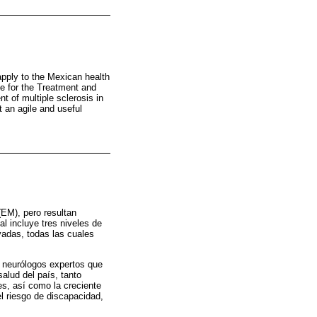
 apply to the Mexican health
e for the Treatment and
t of multiple sclerosis in
t an agile and useful
(EM), pero resultan
l incluye tres niveles de
vadas, todas las cuales
e neurólogos expertos que
alud del país, tanto
es, así como la creciente
l riesgo de discapacidad,