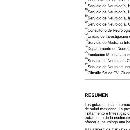
17
Servicio de Neurología, 
18
Servicio de Neurología, 
19
Servicio de Neurología, I
20
Servicio de Neurología,
21
Consultorio de Neurologí
22
Unidad de Investigación
23
Servicio de Medicina Int
24
Departamento de Neuroci
25
Fundación Mexicana para
26
Servicio de Neurología C
27
Servicio de Neuroinmuno
28
Clinstile SA de CV, Ciu
RESUMEN
Las guías clínicas internac
de salud mexicano. La pre
Tratamiento e Investigació
tratamiento de la esclerosi
ofrecer al neurólogo una he