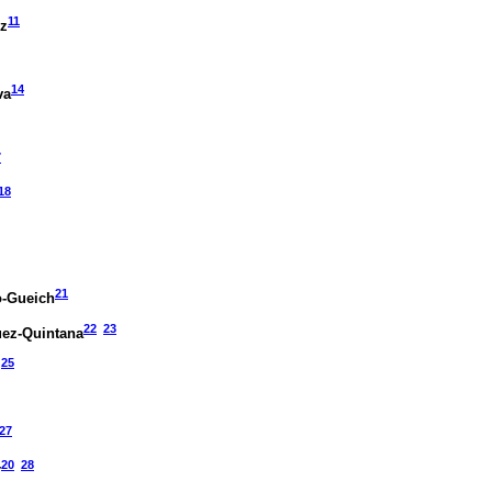
11
ez
14
va
7
18
21
o-Gueich
22
23
uez-Quintana
25
27
20
28
r