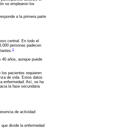
ión se emplearon los
responde a la primera parte
so central. En todo el
8,000 personas padecen
1
tantes.
s 40 años, aunque puede
 los pacientes requieren
nza de vida. Estos datos
 la enfermedad. Así, se ha
acia la fase secundaria
resencia de actividad
 que divide la enfermedad