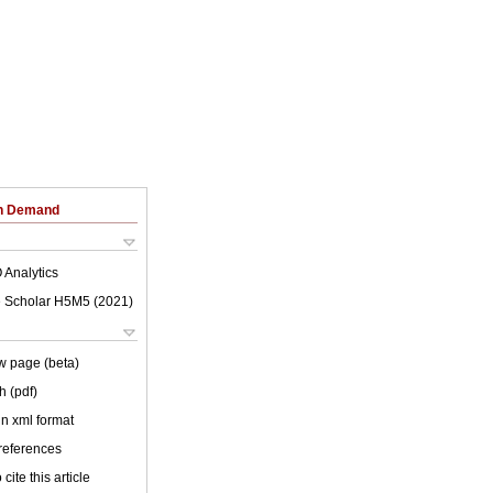
on Demand
 Analytics
 Scholar H5M5 (
2021
)
w page (beta)
h (pdf)
 in xml format
 references
cite this article