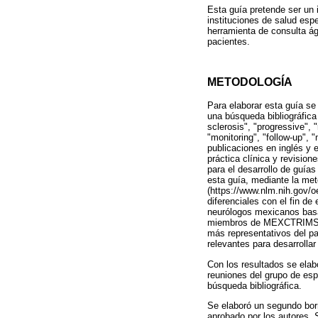
Esta guía pretende ser un 
instituciones de salud esp
herramienta de consulta ág
pacientes.
METODOLOGÍA
Para elaborar esta guía se 
una búsqueda bibliográfica
sclerosis", "progressive", 
"monitoring", "follow-up",
publicaciones en inglés y 
práctica clínica y revisio
para el desarrollo de guías
esta guía, mediante la m
(https://www.nlm.nih.gov/
diferenciales con el fin de
neurólogos mexicanos basán
miembros de MEXCTRIMS, pro
más representativos del pa
relevantes para desarrollar
Con los resultados se elab
reuniones del grupo de esp
búsqueda bibliográfica.
Se elaboró un segundo borr
aprobado por los autores. 