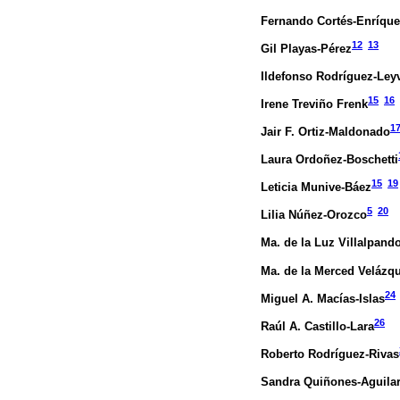
Fernando Cortés-Enríqu
12
13
Gil Playas-Pérez
Ildefonso Rodríguez-Ley
15
16
Irene Treviño Frenk
1
Jair F. Ortiz-Maldonado
Laura Ordoñez-Boschetti
15
19
Leticia Munive-Báez
5
20
Lilia Núñez-Orozco
Ma. de la Luz Villalpand
Ma. de la Merced Velázq
24
Miguel A. Macías-Islas
26
Raúl A. Castillo-Lara
Roberto Rodríguez-Rivas
Sandra Quiñones-Aguila