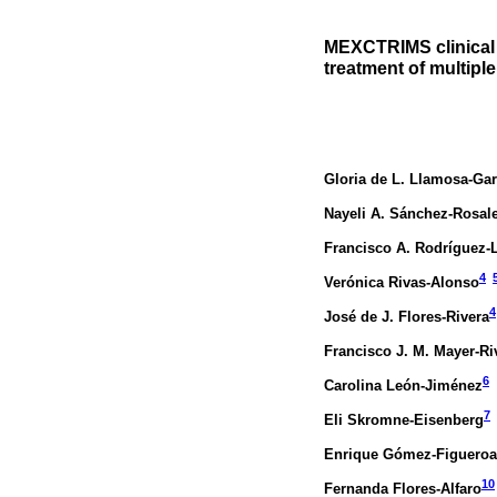
MEXCTRIMS clinical p
treatment of multiple
Gloria de L. Llamosa-Ga
Nayeli A. Sánchez-Rosal
Francisco A. Rodríguez-
4
Verónica Rivas-Alonso
4
José de J. Flores-Rivera
Francisco J. M. Mayer-Ri
6
Carolina León-Jiménez
7
Eli Skromne-Eisenberg
Enrique Gómez-Figueroa
10
Fernanda Flores-Alfaro