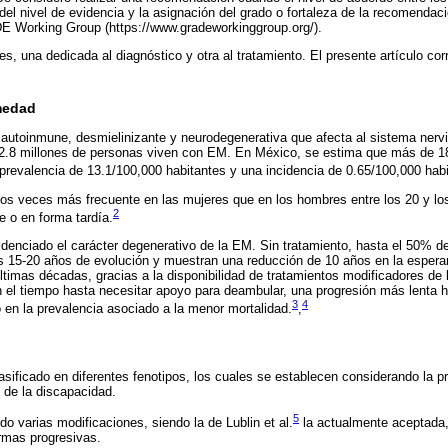
 del nivel de evidencia y la asignación del grado o fortaleza de la recomendac
DE Working Group (https://www.gradeworkinggroup.org/).
s, una dedicada al diagnóstico y otra al tratamiento. El presente artículo cor
rmedad
utoinmune, desmielinizante y neurodegenerativa que afecta al sistema nervio
.8 millones de personas viven con EM. En México, se estima que más de 1
revalencia de 13.1/100,000 habitantes y una incidencia de 0.65/100,000 habi
 veces más frecuente en las mujeres que en los hombres entre los 20 y lo
2
 o en forma tardía.
idenciado el carácter degenerativo de la EM. Sin tratamiento, hasta el 50% de
s 15-20 años de evolución y muestran una reducción de 10 años en la espera
ltimas décadas, gracias a la disponibilidad de tratamientos modificadores de
el tiempo hasta necesitar apoyo para deambular, una progresión más lenta h
3
4
 en la prevalencia asociado a la menor mortalidad.
,
asificado en diferentes fenotipos, los cuales se establecen considerando la p
n de la discapacidad.
5
ido varias modificaciones, siendo la de Lublin et al.
la actualmente aceptada,
rmas progresivas.