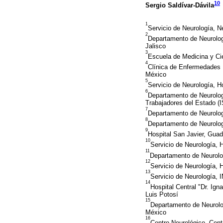
10
Sergio Saldívar-Dávila
1
Servicio de Neurología, N
2
Departamento de Neurolog
Jalisco
3
Escuela de Medicina y Ci
4
Clínica de Enfermedades 
México
5
Servicio de Neurología, H
6
Departamento de Neurologí
Trabajadores del Estado (
7
Departamento de Neurolog
8
Departamento de Neurologí
9
Hospital San Javier, Guada
10
Servicio de Neurología, 
11
Departamento de Neurolog
12
Servicio de Neurología, 
13
Servicio de Neurología,
14
Hospital Central "Dr. Ig
Luis Potosí
15
Departamento de Neurolog
México
16
Centro Neurológico, Cen