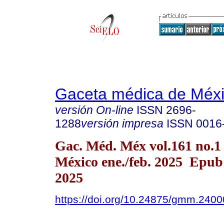
Gaceta médica de Méx
versión On-line
ISSN
2696-
1288
versión impresa
ISSN
0016
Gac. Méd. Méx vol.161 no.1
México ene./feb. 2025 Epu
2025
https://doi.org/10.24875/gmm.240