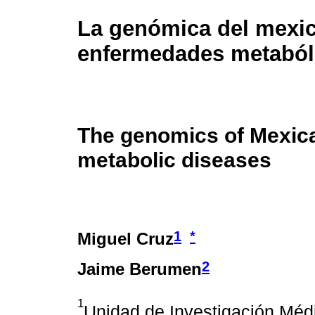
La genómica del mexic
enfermedades metaból
The genomics of Mexic
metabolic diseases
1
*
Miguel Cruz
2
Jaime Berumen
1
Unidad de Investigación Médi