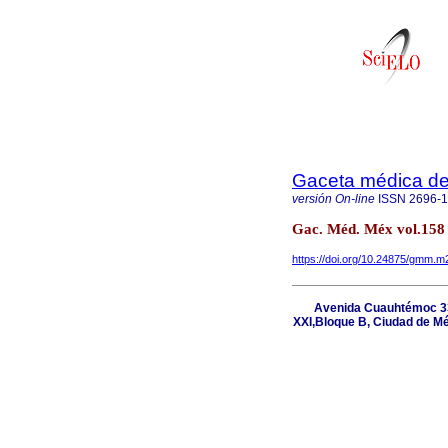
Gaceta médica d
versión On-line
ISSN
2696-
Gac. Méd. Méx vol.158
https://doi.org/10.24875/gmm.
Avenida Cuauhtémoc 33
XXI,Bloque B, Ciudad de Mé