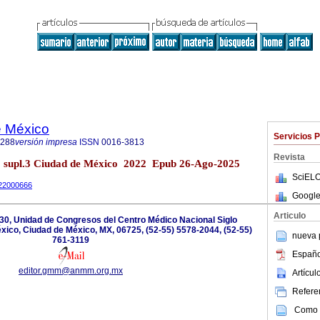
e México
Servicios 
1288
versión impresa
ISSN
0016-3813
Revista
 supl.3 Ciudad de México 2022 Epub 26-Ago-2025
SciELO
m22000666
Google
Articulo
0, Unidad de Congresos del Centro Médico Nacional Siglo
xico, Ciudad de México, MX, 06725, (52-55) 5578-2044, (52-55)
nueva p
761-3119
Españo
editor.gmm@anmm.org.mx
Artícu
Referen
Como c