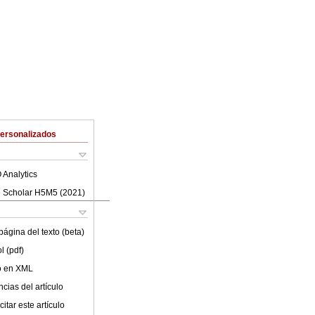
Personalizados
 Analytics
 Scholar H5M5 (
2021
)
ágina del texto (beta)
l (pdf)
lo en XML
cias del artículo
itar este artículo