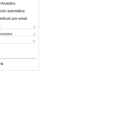
 Analytics
ción automática
artículo por email
s
cionados
nk