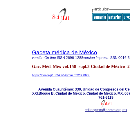
Gaceta médica de México
versión On-line
ISSN
2696-1288
versión impresa
ISSN
0016-3
Gac. Méd. Méx vol.158 supl.3 Ciudad de México 
https://doi.org/10.24875/gmm.m22000665
Avenida Cuauhtémoc 330, Unidad de Congresos del Cen
XXI,Bloque B, Ciudad de México, Ciudad de México, MX, 067
761-3119
editor.gmm@anmm.org.mx