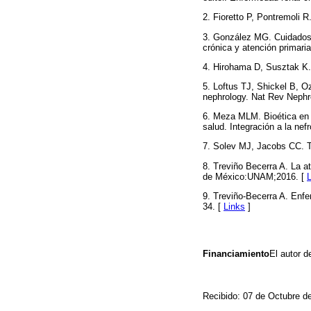
2. Fioretto P, Pontremoli 
3. González MG. Cuidados n
crónica y atención primaria
4. Hirohama D, Susztak K.
5. Loftus TJ, Shickel B, Oz
nephrology. Nat Rev Nephr
6. Meza MLM. Bioética en l
salud. Integración a la nef
7. Solev MJ, Jacobs CC. T
8. Treviño Becerra A. La a
de México:UNAM;2016. [
9. Treviño-Becerra A. Enfer
34. [
Links
]
Financiamiento
El autor d
Recibido: 07 de Octubre d