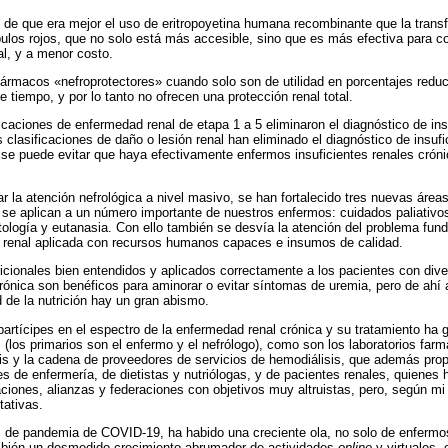
de que era mejor el uso de eritropoyetina humana recombinante que la trans
ulos rojos, que no solo está más accesible, sino que es más efectiva para co
ial, y a menor costo.
ármacos «nefroprotectores» cuando solo son de utilidad en porcentajes reduc
e tiempo, y por lo tanto no ofrecen una protección renal total.
caciones de enfermedad renal de etapa 1 a 5 eliminaron el diagnóstico de insu
 clasificaciones de daño o lesión renal han eliminado el diagnóstico de insufi
 se puede evitar que haya efectivamente enfermos insuficientes renales cróni
r la atención nefrológica a nivel masivo, se han fortalecido tres nuevas área
e aplican a un número importante de nuestros enfermos: cuidados paliativos
atología y eutanasia. Con ello también se desvía la atención del problema fun
a renal aplicada con recursos humanos capaces e insumos de calidad.
icionales bien entendidos y aplicados correctamente a los pacientes con div
 crónica son benéficos para aminorar o evitar síntomas de uremia, pero de ahí 
de la nutrición hay un gran abismo.
artícipes en el espectro de la enfermedad renal crónica y su tratamiento ha 
 (los primarios son el enfermo y el nefrólogo), como son los laboratorios fa
sis y la cadena de proveedores de servicios de hemodiálisis, que además propi
es de enfermería, de dietistas y nutriólogas, y de pacientes renales, quienes
ciones, alianzas y federaciones con objetivos muy altruistas, pero, según mi 
tativas.
 de pandemia de COVID-19, ha habido una creciente ola, no solo de enfermos
bién un desmedido crecimiento abrumador de actividades
online
y virtuales, 