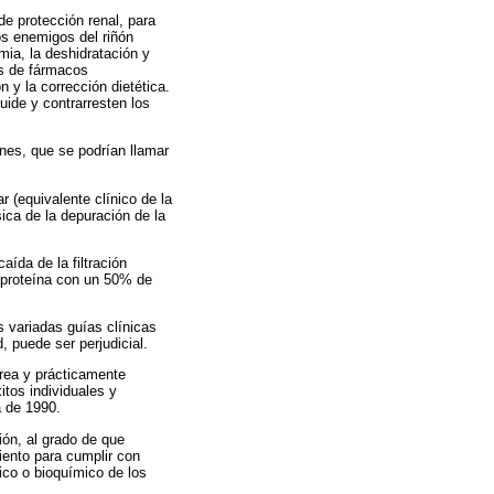
e protección renal, para
os enemigos del riñón
emia, la deshidratación y
os de fármacos
n y la corrección dietética.
uide y contrarresten los
nes, que se podrían llamar
r (equivalente clínico de la
sica de la depuración de la
caída de la filtración
e proteína con un 50% de
s variadas guías clínicas
 puede ser perjudicial.
pórea y prácticamente
itos individuales y
a de 1990.
ón, al grado de que
iento para cumplir con
ico o bioquímico de los