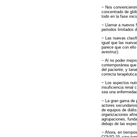
− Nos convencieron 
concentrado de glób
todo en la fase inic
− Llamar a nuevos f
periodos limitados d
− Las nuevas clasifi
igual que las nuevas
parece que con ello
avestruz).
− Al no poder mejora
contemporánea que s
del paciente, y tan
correcta terapéutic
− Los aspectos nutr
insuficiencia renal
sea una enfermedad 
− La gran gama de p
actores secundarios
de equipos de diáli
organizaciones afin
agrupaciones, funda
debajo de las expec
− Ahora, en tiempos
COVID-19, sino tam