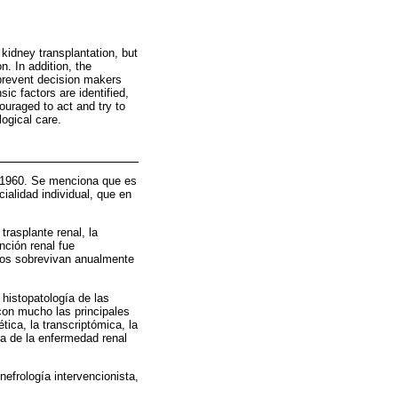
kidney transplantation, but
n. In addition, the
 prevent decision makers
sic factors are identified,
ouraged to act and try to
ogical care.
e 1960. Se menciona que es
ialidad individual, que en
rasplante renal, la
unción renal fue
rmos sobrevivan anualmente
histopatología de las
con mucho las principales
ica, la transcriptómica, la
ía de la enfermedad renal
efrología intervencionista,