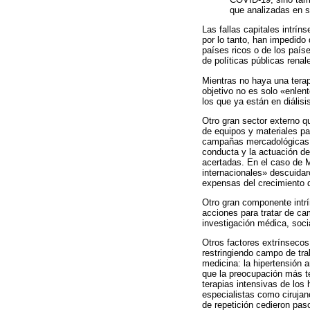
que analizadas en s
Las fallas capitales intrí
por lo tanto, han impedido
países ricos o de los paí
de políticas públicas renal
Mientras no haya una terap
objetivo no es solo «enlen
los que ya están en diálisi
Otro gran sector externo qu
de equipos y materiales par
campañas mercadológicas,
conducta y la actuación d
acertadas. En el caso de M
internacionales» descuidar
expensas del crecimiento d
Otro gran componente intrí
acciones para tratar de ca
investigación médica, socia
Otros factores extrínsecos
restringiendo campo de tra
medicina: la hipertensión a
que la preocupación más te
terapias intensivas de los 
especialistas como cirujan
de repetición cedieron paso