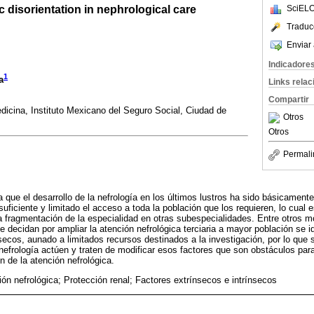
ic disorientation in nephrological care
SciELO
Traduc
Enviar 
Indicadore
1
a
Links rela
Compartir
icina, Instituto Mexicano del Seguro Social, Ciudad de
Otros
Otros
Permali
ue el desarrollo de la nefrología en los últimos lustros ha sido básicamente e
nsuficiente y limitado el acceso a toda la población que los requieren, lo cual
 fragmentación de la especialidad en otras subespecialidades. Entre otros m
 decidan por ampliar la atención nefrológica terciaria a mayor población se id
secos, aunado a limitados recursos destinados a la investigación, por lo que s
efrología actúen y traten de modificar esos factores que son obstáculos para 
n de la atención nefrológica.
ón nefrológica; Protección renal; Factores extrínsecos e intrínsecos