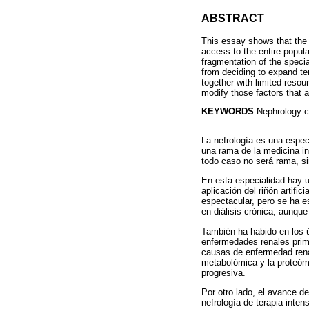
ABSTRACT
This essay shows that the 
access to the entire populat
fragmentation of the speci
from deciding to expand tert
together with limited resou
modify those factors that 
KEYWORDS
Nephrology ca
La nefrología es una espe
una rama de la medicina in
todo caso no será rama, si
En esta especialidad hay u
aplicación del riñón artific
espectacular, pero se ha e
en diálisis crónica, aunque
También ha habido en los 
enfermedades renales prima
causas de enfermedad renal 
metabolómica y la proteómi
progresiva.
Por otro lado, el avance d
nefrología de terapia inten