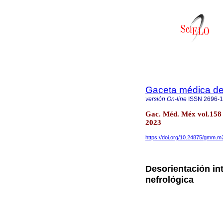
Gaceta médica d
versión On-line
ISSN
2696-
Gac. Méd. Méx vol.158 
2023
https://doi.org/10.24875/gmm.
Desorientación int
nefrológica