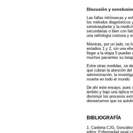
Discusión y conclusio
Las fallas intrínsecas y e
los métodos diagnósticos y 
xenotrasplante y la medici
secundarias o bien con fal
una nefrología costosa y ex
Mientras, por un lado, no 
estadios 1 y 2, sin una efe
llegar a la etapa 5 puedan
muchos pacientes su terapi
Entre otras medidas, se de
que cubran la atención del
administración, la investig
muerte en todo el mundo.
De ahí este ensayo, pues s
ámbito y bajo una óptica má
disminuir los procesos ext
desearíamos que se autolimi
BIBLIOGRAFÍA
1. Cardona CJG, González S
editor. Enfermedad renal cr