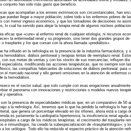
u conjunto han sido más gasto que beneficio.
nsecas que acompañan a los errores extrínsecos son circunstanciales, han enca
 que puedan llegar a mayor población, sobre todo a los enfermos pobres de l
ses con menor ingreso económico, y que los tomadores de decisiones no asimi
es, lo cual ha servido para alejar la terapia renal de algunos núcleos poblacion
ia eficaz que «cure» al enfermo renal de cualquier etiología, ni recursos econ
tecer» la enfermedad renal y su progresión, sino tener dos grandes grupos de 
s o trasplante y los que cursan con la ahora llamada «prediálisis».
e ha influido en la nefrología es la presencia de la industria farmacéutica, y 
a hemodiálisis, diálisis peritoneal y terapias lentas de reemplazo renal. Est
 con sus metas de ventas y con los
stocks
de sus mercancías, influyen día
el especialista, modificando las acciones terapéuticas, que no siempre son 
éxico, las compañías fabricantes de soluciones de diálisis peritoneal, para 
on el mercado nacional y ello generó omisiones en la atención de enfermos con
e la hemodiálisis.
nseco es el sector salud, que solo cumple con esas erogaciones anualmente 
mbiar el panorama con innovaciones y restricciones o modelos nuevos terapéu
l y operativa.
 son la presencia de especialidades médicas que, en un comparativo de 50 añ
bajo a la nefrología. Así, tenemos que lo que ha perdido la nefrología lo han 
rterial, que genera un porcentaje elevado en los riñones, ahora está a cargo d
mida es justamente la cardiopatía hipertensiva; la insuficiencia renal aguda a
hospitales a cargo de los médicos terapistas; el crecimiento del trasplante rena
os e inmunólogos, ha creado la subespecialización de «trasplantólogos»; y los 
 a los urólogos. Todo ello ha reducido el espectro práctico de la atención nefr