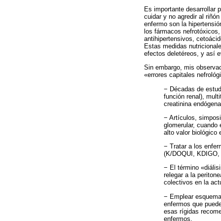
Es importante desarrollar 
cuidar y no agredir al riñ
enfermo son la hipertensión 
los fármacos nefrotóxicos,
antihipertensivos, cetoácid
Estas medidas nutricionale
efectos deletéreos, y así e
Sin embargo, mis observac
«errores capitales nefrológ
− Décadas de estudio
función renal), mult
creatinina endógena
− Artículos, simposio
glomerular, cuando 
alto valor biológico
− Tratar a los enfe
(K/DOQUI, KDIGO, SL
− El término «diális
relegar a la periton
colectivos en la ac
− Emplear esquemas 
enfermos que pueden
esas rígidas recome
enfermos.