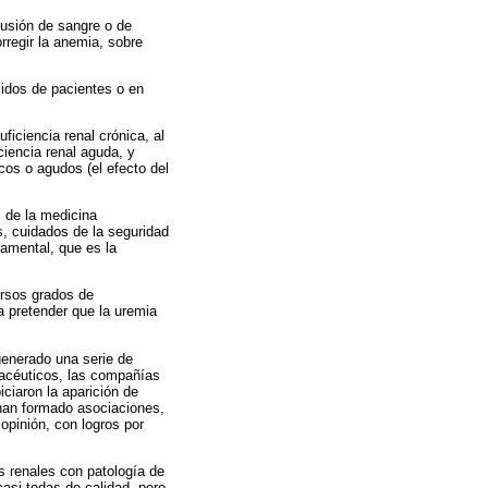
fusión de sangre o de
rregir la anemia, sobre
idos de pacientes o en
ficiencia renal crónica, al
ciencia renal aguda, y
cos o agudos (el efecto del
s de la medicina
, cuidados de la seguridad
damental, que es la
ersos grados de
a pretender que la uremia
generado una serie de
rmacéuticos, las compañías
ciaron la aparición de
 han formado asociaciones,
opinión, con logros por
 renales con patología de
casi todas de calidad, pero