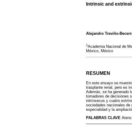
Intrinsic and extrins
Alejandro Treviño-Becerr
1
Academia Nacional de Med
México, México
RESUMEN
En este ensayo se muestra q
trasplante renal, pero es i
Además, se ha generado la
tomadores de decisiones se
intrínsecos y cuatro extrín
sociedades nacionales de n
especialidad y la ampliació
PALABRAS CLAVE
Atenci