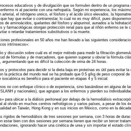
procesos educativos y de divulgación que se formulen dentro de un programa d
ón enfermo ni al paciente con una nefropatía. Según mi experiencia, los máxim
arterial, el nitrógeno ureico, el fósforo y el ácido úrico elevados, la hiponatr
 que hay que evitar o contrarrestar, lo cual no es muy difícil, pues disponem
os de aminoácidos, quelantes del fósforo y alopurinol, aunados a la hidratació
s y farmacológicas otorgan protección renal para que al riñón enfermo se le c
vitar o retardar tratamientos substitutivos o la muerte.
iones profesionales en 50 años me han llevado a las siguientes consideracio
icos intrínsecos»:
 y discusión sobre cuál es el mejor método para medir la filtración glomerula
itud de fórmulas y de marcadores, que quieren superar u obviar la fórmula clá
, argumentando que es difícil la colección de orina de 24 horas.
s y protocolos para decidir si la dieta baja en proteínas es útil para evitar la 
en la práctica del mundo real se ha probado que 0.5 g/kg de peso corporal d
 e isocalórica es benéfico para el paciente en etapas 4 y 5 inicial.
rmos no con enfoque clínico o de experiencia, sino basándose en alguna de la
ANH y nacionales), que agrupan a los enfermos y pierden su individualidad,
is» para ubicar a la diálisis peritoneal por debajo de la hemodiálisis extracor
eal al olvido en muchos centros nefrológicos y varios países, a pesar de los éx
tualidad en Taiwán, Hong Kong y en sus inicios en México, como en la décad
rígidos de hemodiálisis de tres sesiones por semana, con 3 horas de duraci
 estar bien con dos sesiones por semana tienen que recibir un tercer tratam
ndaciones, ignorando hacer una cinética de urea y sin importar el estado clín