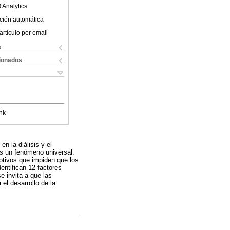
 Analytics
ción automática
artículo por email
s
cionados
nk
n la diálisis y el
 es un fenómeno universal.
otivos que impiden que los
entifican 12 factores
e invita a que las
el desarrollo de la