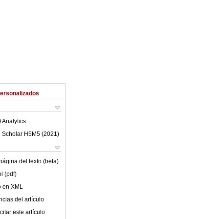
Personalizados
 Analytics
 Scholar H5M5 (
2021
)
ágina del texto (beta)
l (pdf)
lo en XML
cias del artículo
itar este artículo