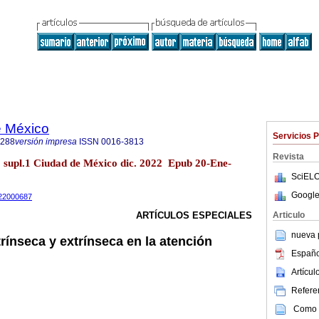
e México
Servicios 
1288
versión impresa
ISSN
0016-3813
Revista
supl.1 Ciudad de México dic. 2022 Epub 20-Ene-
SciELO
Google
m22000687
Articulo
ARTÍCULOS ESPECIALES
nueva p
rínseca y extrínseca en la atención
Españo
Artícu
Referen
Como c