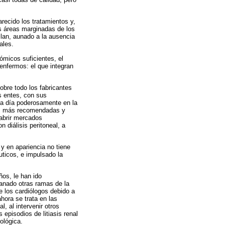
recido los tratamientos y,
as áreas marginadas de los
lan, aunado a la ausencia
ales.
ómicos suficientes, el
enfermos: el que integran
sobre todo los fabricantes
os entes, con sus
 a día poderosamente en la
las más recomendadas y
«abrir mercados
 diálisis peritoneal, a
y en apariencia no tiene
ticos, e impulsado la
os, le han ido
ganado otras ramas de la
e los cardiólogos debido a
hora se trata en las
l, al intervenir otros
episodios de litiasis renal
ológica.