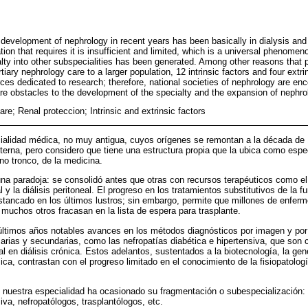
development of nephrology in recent years has been basically in dialysis and 
ion that requires it is insufficient and limited, which is a universal phenomeno
alty into other subspecialities has been generated. Among other reasons that
iary nephrology care to a larger population, 12 intrinsic factors and four extrin
rces dedicated to research; therefore, national societies of nephrology are enc
are obstacles to the development of the specialty and the expansion of nephrol
re; Renal proteccion; Intrinsic and extrinsic factors
cialidad médica, no muy antigua, cuyos orígenes se remontan a la década d
terna, pero considero que tiene una estructura propia que la ubica como espec
no tronco, de la medicina.
na paradoja: se consolidó antes que otras con recursos terapéuticos como el t
ial y la diálisis peritoneal. El progreso en los tratamientos substitutivos de la f
stancado en los últimos lustros; sin embargo, permite que millones de enfe
 muchos otros fracasan en la lista de espera para trasplante.
últimos años notables avances en los métodos diagnósticos por imagen y por 
rias y secundarias, como las nefropatías diabética e hipertensiva, que son 
en diálisis crónica. Estos adelantos, sustentados a la biotecnología, la genét
ca, contrastan con el progreso limitado en el conocimiento de la fisiopatolog
e nuestra especialidad ha ocasionado su fragmentación o subespecialización: n
siva, nefropatólogos, trasplantólogos, etc.