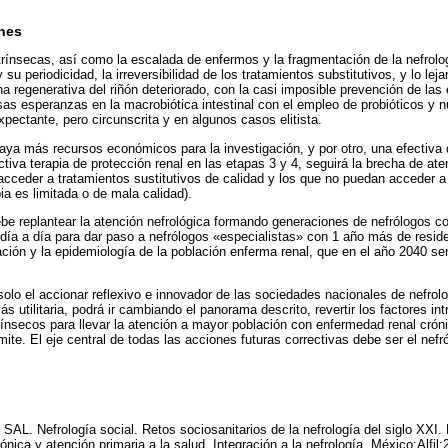
nes
xtrínsecas, así como la escalada de enfermos y la fragmentación de la nefrolo
su periodicidad, la irreversibilidad de los tratamientos substitutivos, y lo lej
na regenerativa del riñón deteriorado, con la casi imposible prevención de la
sas esperanzas en la macrobiótica intestinal con el empleo de probióticos y 
pectante, pero circunscrita y en algunos casos elitista.
haya más recursos económicos para la investigación, y por otro, una efectiva
ctiva terapia de protección renal en las etapas 3 y 4, seguirá la brecha de ate
 acceder a tratamientos sustitutivos de calidad y los que no puedan acceder a
a es limitada o de mala calidad).
be replantear la atención nefrológica formando generaciones de nefrólogos c
 día a día para dar paso a nefrólogos «especialistas» con 1 año más de resid
ación y la epidemiología de la población enferma renal, que en el año 2040 se
olo el accionar reflexivo e innovador de las sociedades nacionales de nefrol
s utilitaria, podrá ir cambiando el panorama descrito, revertir los factores i
rínsecos para llevar la atención a mayor población con enfermedad renal cró
te. El eje central de todas las acciones futuras correctivas debe ser el nefró
AL. Nefrología social. Retos sociosanitarios de la nefrología del siglo XXI.
ónica y atención primaria a la salud. Integración a la nefrología. México:Alfil