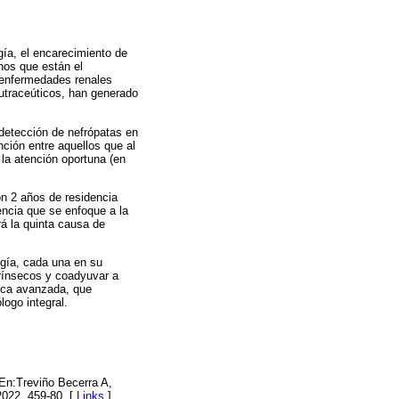
gía, el encarecimiento de
anos que están el
s enfermedades renales
nutraceúticos, han generado
 detección de nefrópatas en
nción entre aquellos que al
 la atención oportuna (en
on 2 años de residencia
encia que se enfoque a la
rá la quinta causa de
ogía, cada una en su
ntrínsecos y coadyuvar a
nica avanzada, que
logo integral.
 En:Treviño Becerra A,
;2022. 459-80. [
Links
]