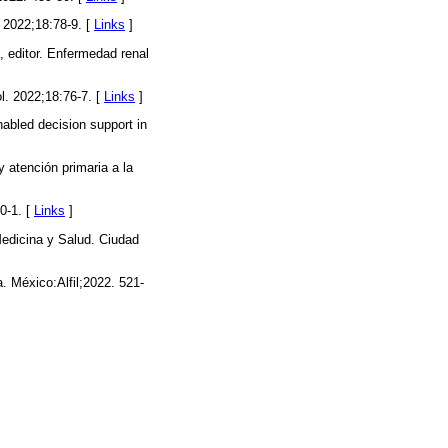
. 2022;18:78-9. [
Links
]
, editor. Enfermedad renal
l. 2022;18:76-7. [
Links
]
enabled decision support in
 atención primaria a la
0-1. [
Links
]
Medicina y Salud. Ciudad
a. México:Alfil;2022. 521-