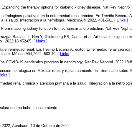
R. Expanding the therapy options for diabetic kidney disease. Nat Rev Nephrol
efrológicos paliativos en la enfermedad renal crónica. En:Treviño Becerra A
 a la salud. Integración a la nefrología. México:Alfil;2022. 481-501. [
Links
]
 From mapping kidney function to mechanism and prediction. Nat Rev Nephro
razgat-Baslanti T, Ren Y, Glicksberg BS, Cao J, et al. Artificial intelligence-
ol. 2022;18:452-65. [
Links
]
a enfermedad renal. En:Treviño Becerra A, editor. Enfermedad renal crónica y
rología. México:Alfil;2022. 503-19. [
Links
]
he COVID-19 pandemics progress in nephrology. Nat Rev Nephrol. 2022;18:8
tención nefrológica en México, retos y replanteamiento. En:Seminario sobre 
Links
]
medad renal crónica y atención primaria a la salud. Integración a la nefrologí
eclara que no hubo financiamiento.
e 2022; Aprobado: 10 de Octubre de 2022