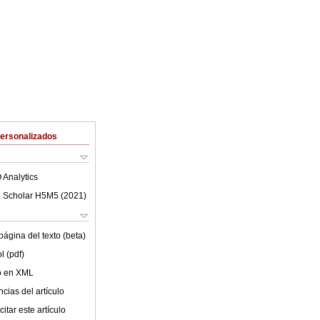
Personalizados
 Analytics
 Scholar H5M5 (
2021
)
ágina del texto (beta)
l (pdf)
lo en XML
cias del artículo
itar este artículo