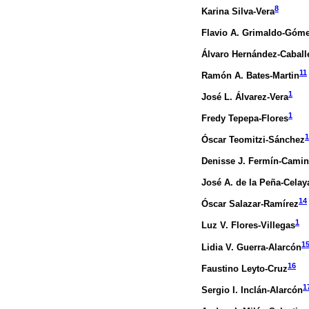
8
Karina Silva-Vera
Flavio A. Grimaldo-Góm
Álvaro Hernández-Caball
11
Ramón A. Bates-Martin
1
José L. Álvarez-Vera
1
Fredy Tepepa-Flores
1
Óscar Teomitzi-Sánchez
Denisse J. Fermín-Camin
José A. de la Peña-Celay
14
Óscar Salazar-Ramírez
1
Luz V. Flores-Villegas
1
Lidia V. Guerra-Alarcón
16
Faustino Leyto-Cruz
1
Sergio I. Inclán-Alarcón