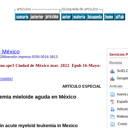
e México
Servicios 
1288
versión impresa
ISSN
0016-3813
Revista
 no.spe3 Ciudad de México mar. 2022 Epub 16-Mayo-
SciELO
Google
m21000597
Articulo
ARTÍCULO ESPECIAL
nueva p
emia mieloide aguda en México
Españo
Artícu
Referen
Como c
n acute myeloid leukemia in Mexico