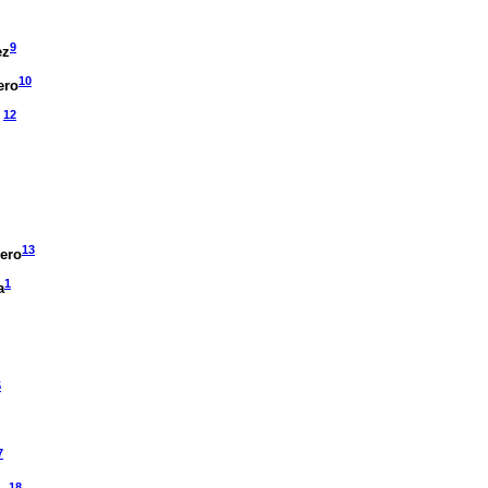
9
ez
10
ero
12
13
ero
1
a
5
7
18