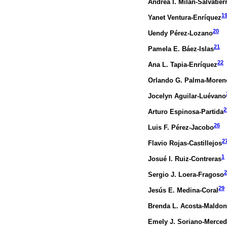
Andrea I. Milán-Salvatier
1
Yanet Ventura-Enríquez
20
Uendy Pérez-Lozano
21
Pamela E. Báez-Islas
22
Ana L. Tapia-Enríquez
Orlando G. Palma-Moren
Jocelyn Aguilar-Luévano
2
Arturo Espinosa-Partida
26
Luis F. Pérez-Jacobo
2
Flavio Rojas-Castillejos
1
Josué I. Ruiz-Contreras
2
Sergio J. Loera-Fragoso
29
Jesús E. Medina-Coral
Brenda L. Acosta-Maldo
Emely J. Soriano-Merce