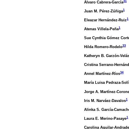
31
Álvaro Cabrera-García
1
Juan M. Pérez-Zúñiga
1
Eleazar Hernández-Ruiz
1
Atenas Villela-Peña
Sue Cynthia Gómez Cort
33
Hilda Romero-Rodelo
Katheryn B. Garzón-Velá
Cristina Serrano-Hernán
34
Annel Martínez-Ríos
María Luisa Pedraza-Solí
Jorge A. Martínez-Corone
1
Iris M. Narváez-Davalos
Alinka S. García-Camach
1
Laura E. Merino-Pasaye
Carolina Aguilar-Andrad