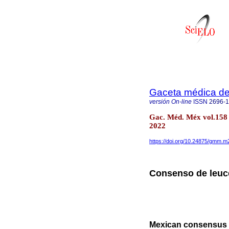
Gaceta médica d
versión On-line
ISSN
2696-
Gac. Méd. Méx vol.158
2022
https://doi.org/10.24875/gmm.
Consenso de leuc
Mexican consensus i