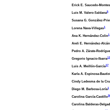
Erick E. Saucedo-Montes
5
Luis M. Valero-Saldana
Susana G. González-Prie
1
Lorena Nava-Villegas
1
Ana K. Hernández-Colin
Areli E. Hernández-Alcán
Pedro A. Zárate-Rodrígu
1
Gregorio Ignacio-Ibarra
17
Luis A. Meillón-García
Karla A. Espinosa-Bautis
Cindy Ledesma de la Cr
1
Diego M. Barbosa-Loría
3
Carolina García-Castillo
Carolina Balderas-Delga