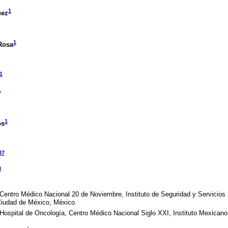
1
uez
1
Rosa
1
1
1
os
37
8
Centro Médico Nacional 20 de Noviembre, Instituto de Seguridad y Servicios 
Ciudad de México, México
Hospital de Oncología, Centro Médico Nacional Siglo XXI, Instituto Mexicano