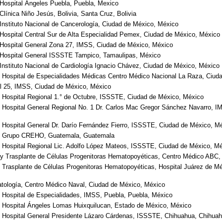
 Hospital Ángeles Puebla, Puebla, Mexico
Clínica Niño Jesús, Bolivia, Santa Cruz, Bolivia
Instituto Nacional de Cancerología, Ciudad de México, México
 Hospital Central Sur de Alta Especialidad Pemex, Ciudad de México, México
 Hospital General Zona 27, IMSS, Ciudad de México, México
 Hospital General ISSSTE Tampico, Tamaulipas, México
Instituto Nacional de Cardiología Ignacio Chávez, Ciudad de México, México
, Hospital de Especialidades Médicas Centro Médico Nacional La Raza, Ciud
al 25, IMSS, Ciudad de México, México
, Hospital Regional 1.° de Octubre, ISSSTE, Ciudad de México, México
, Hospital General Regional No. 1 Dr. Carlos Mac Gregor Sánchez Navarro, 
, Hospital General Dr. Darío Fernández Fierro, ISSSTE, Ciudad de México, M
a, Grupo CREHO, Guatemala, Guatemala
, Hospital Regional Lic. Adolfo López Mateos, ISSSTE, Ciudad de México, M
 y Trasplante de Células Progenitoras Hematopoyéticas, Centro Médico ABC
 Trasplante de Células Progenitoras Hematopoyéticas, Hospital Juárez de M
ología, Centro Médico Naval, Ciudad de México, México
, Hospital de Especialidades, IMSS, Puebla, Puebla, México
, Hospital Ángeles Lomas Huixquilucan, Estado de México, México
, Hospital General Presidente Lázaro Cárdenas, ISSSTE, Chihuahua, Chihua