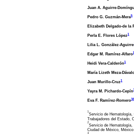
Juan A. Aguirre-Domíng
5
Pedro G. Guzmán-Mera
Elizabeth Delgado-de la 
1
Perla E. Flores López
Lilia L. González-Aguirre
Edgar M. Ramírez-Alfaro
1
Heidi Vera-Calderón
María Lizeth Meza-Dával
1
Juan Murillo-Cruz
Yayra M. Pichardo-Cepín
3
Eva F. Ramírez-Romero
1
Servicio de Hematología, 
Trabajadores del Estado, 
2
Servicio de Hematología, 
Ciudad de México, México
3