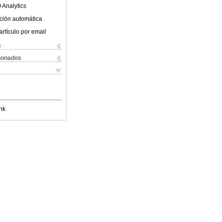
 Analytics
ción automática
artículo por email
s
cionados
nk