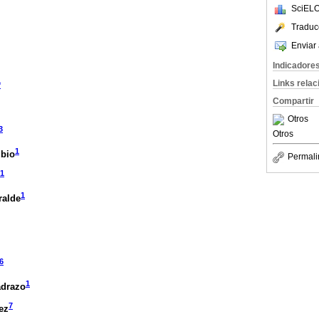
SciELO
Traduc
Enviar 
Indicadore
Links rela
*
Compartir
Otros
3
Otros
1
ubio
Permali
1
1
ralde
6
1
adrazo
7
ez