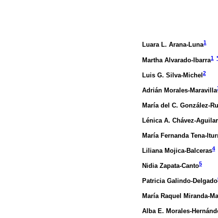
1
Luara L. Arana-Luna
1
Martha Alvarado-Ibarra
2
Luis G. Silva-Michel
Adrián Morales-Maravilla
María del C. González-R
Lénica A. Chávez-Aguilar
María Fernanda Tena-Itur
4
Liliana Mojica-Balceras
5
Nidia Zapata-Canto
Patricia Galindo-Delgado
María Raquel Miranda-M
Alba E. Morales-Hernánd