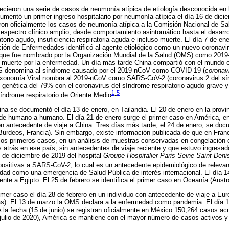
ecieron una serie de casos de neumonía atípica de etiología desconocida en
umentó un primer ingreso hospitalario por neumonía atípica el día 16 de dici
ron oficialmente los casos de neumonía atípica a la Comisión Nacional de Sa
 espectro clínico amplio, desde comportamiento asintomático hasta el desarr
torio agudo, insuficiencia respiratoria aguda e incluso muerte. El día 7 de en
ión de Enfermedades identificó al agente etiológico como un nuevo coronavir
, que fue nombrado por la Organización Mundial de la Salud (OMS) como 2019
ra muerte por la enfermedad. Un día más tarde China compartió con el mundo
OMS denomina al síndrome causado por el 2019-nCoV como COVID-19 (
coronav
axonomía Viral nombra al 2019-nCoV como SARS-CoV-2 (coronavirus 2 del sín
en genética del 79% con el coronavirus del síndrome respiratorio agudo grave 
1
5
índrome respiratorio de Oriente Medio
-
.
ina se documentó el día 13 de enero, en Tailandia. El 20 de enero en la prov
n de humano a humano. El día 21 de enero surge el primer caso en América, e
n antecedente de viaje a China. Tres días más tarde, el 24 de enero, se doc
Burdeos, Francia). Sin embargo, existe información publicada de que en Fra
 los primeros casos, en un análisis de muestras conservadas en congelación
s atrás en ese país, sin antecedentes de viaje reciente y que estuvo ingresad
9 de diciembre de 2019 del hospital
Groupe Hospitalier Paris Seine Saint-Den
 positivas a SARS-CoV-2, lo cual es un antecedente epidemiológico de releva
ad como una emergencia de Salud Pública de interés internacional. El día 1
ente a Egipto. El 25 de febrero se identifica el primer caso en Oceanía (Austra
imer caso el día 28 de febrero en un individuo con antecedente de viaje a Euro
s). El 13 de marzo la OMS declara a la enfermedad como pandemia. El día 1
 A la fecha (15 de junio) se registran oficialmente en México 150,264 casos 
julio de 2020), América se mantiene con el mayor número de casos activos y