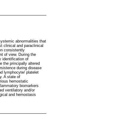
systemic abnormalities that
 clinical and paraclinical
en consistently
t of view. During the
 identification of
 the principally altered
ersistence during disease
nd lymphocyte/ platelet
. A state of
arious hemostatic
 inflammatory biomarkers
ed ventilatory and/or
ogical and hemostasis