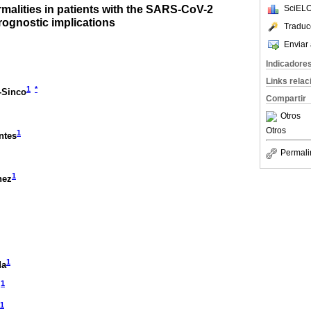
malities in patients with the SARS-CoV-2
SciELO
rognostic implications
Traduc
Enviar 
Indicadore
Links rela
1
*
-Sinco
Compartir
Otros
Otros
1
ntes
Permali
1
nez
1
da
1
l
1