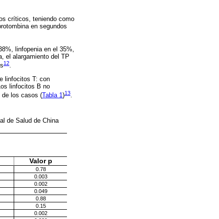
os críticos, teniendo como
 protombina en segundos
 38%, linfopenia en el 35%,
, el alargamiento del TP
12
os
.
 linfocitos T: con
Los linfocitos B no
13
 de los casos (
Tabla 1
)
.
nal de Salud de China
Valor p
0.78
0.003
0.002
0.049
0.88
0.15
0.002