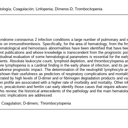
ología; Coagulación; Linfopenia; Dímeros-D; Trombocitopenia
yndrome coronavirus 2 infection conditions a large number of pulmonary and 
 on immunothrombosis. Specifically, for the area of hematology, from the first
hematological and hemostasis abnormalities have been identified that have be
nt publications and whose knowledge is transcendent from the prognostic poin
itudinal evaluation of some hematological parameters is essential for the early
ients. Absolute leukocyte count, lymphoid depletion, and thrombocytopenia are
 lymphopenia is a cardinal finding in the early phase of infection, and its p
adverse prognostic impact. The determination of the neutrophil/ lymphocyte a
hown their usefulness as predictors of respiratory complications and mortality
rated by high levels of D-dimer and or fibrinogen degradation products and v
ion profile are associated with a higher rate of morbidity and mortality. Other
n, procalcitonin and ferritin can early identify those cases that require advanc
is review, the historical antecedents of the pathology and the main hematol
ostic implications are addressed.
 Coagulation; D-dimers; Thrombocytopenia