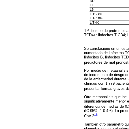
DD
LT
LB
L TCD4+
L TCD8+
L TNK
TP: tiempo de protrombina;
TCD4+: linfocitos T CD4; L
Se correlacionó en un estu
aumentado de linfocitos TC
linfocitos B, linfocitos T
predictores de mal pronóst
Por medio de metaanálisis
de incremento de riesgo de
de la enfermedad durante l
clínicos con 1,779 pacien
presentar formas graves d
Otro metaanálisis que incl
significativamente menor 
diferencia de medias de 0.
(IC 95%: 1.0-4.6). La pres
16
CoV-2
.
También otro parámetro que
plaquetas durante el intern