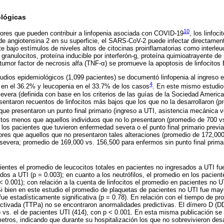
lógicas
10
tores que pueden contribuir a linfopenia asociada con COVID-19
, los linfoc
de angiotensina 2 en su superficie, el SARS-CoV-2 puede infectar directamente
te bajo estímulos de niveles altos de citocinas proinflamatorias como interleuci
 granulocitos, proteína inducible por interferón-g, proteína quimioatrayente d
tumor factor de necrosis alfa (TNF-α) se promueve la apoptosis de linfocitos
udios epidemiológicos (1,099 pacientes) se documentó linfopenia al ingreso 
4
 en el 36.2% y leucopenia en el 33.7% de los casos
. En este mismo estudio
evera (definida con base en los criterios de las guías de la Sociedad Americ
entaron recuentos de linfocitos más bajos que los que no la desarrollaron (p
 que presentaron un punto final primario (ingreso a UTI, asistencia mecánica ve
citos menos que aquellos individuos que no lo presentaron (promedio de 700 
, los pacientes que tuvieron enfermedad severa o el punto final primario pre
res que aquellos que no presentaron tales alteraciones (promedio de 172,00
severa; promedio de 169,000 vs. 156,500 para enfermos sin punto final prima
ientes el promedio de leucocitos totales en pacientes no ingresados a UTI f
dos a UTI (p = 0.003); en cuanto a los neutrófilos, el promedio en los pacien
< 0.001); con relación a la cuenta de linfocitos el promedio en pacientes no 
Si bien en este estudio el promedio de plaquetas de pacientes no UTI fue may
 fue estadísticamente significativa (p = 0.78). En relación con el tiempo de pr
activada (TTPa) no se encontraron anormalidades predictivas. El dímero D (D
vs. el de pacientes UTI (414), con p < 0.001. En esta misma publicación se 
tros, indicando que durante su hospitalización los que no sobrevivieron desa