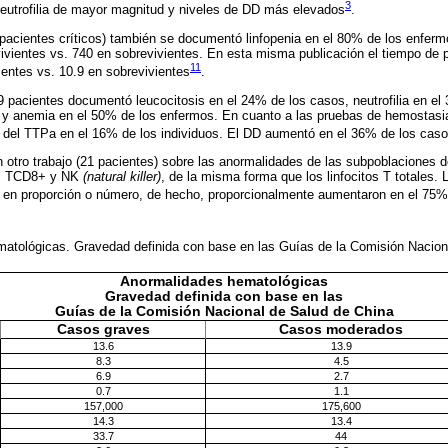
3
neutrofilia de mayor magnitud y niveles de DD más elevados
.
 pacientes críticos) también se documentó linfopenia en el 80% de los enferm
ivientes vs. 740 en sobrevivientes. En esta misma publicación el tiempo de
11
ientes vs. 10.9 en sobrevivientes
.
99 pacientes documentó leucocitosis en el 24% de los casos, neutrofilia en el
 y anemia en el 50% de los enfermos. En cuanto a las pruebas de hemostasia
l del TTPa en el 16% de los individuos. El DD aumentó en el 36% de los cas
 otro trabajo (21 pacientes) sobre las anormalidades de las subpoblaciones de
+, TCD8+ y NK
(natural killer)
, de la misma forma que los linfocitos T totales. 
 en proporción o número, de hecho, proporcionalmente aumentaron en el 75%
atológicas. Gravedad definida con base en las Guías de la Comisión Nacio
Anormalidades hematológicas
Gravedad definida con base en las
Guías de la Comisión Nacional de Salud de China
Casos graves
Casos moderados
13.6
13.9
8.3
4.5
6.9
2.7
0.7
1.1
157,000
175,600
14.3
13.4
33.7
44