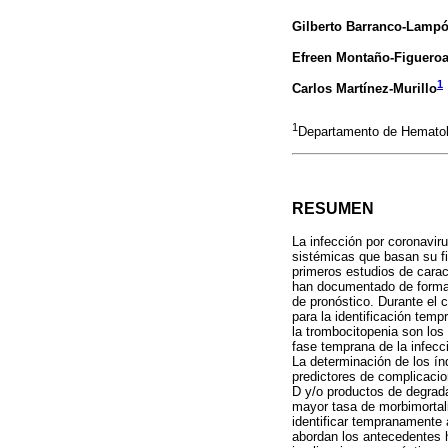
Gilberto Barranco-Lamp
Efreen Montaño-Figuero
1
Carlos Martínez-Murillo
1
Departamento de Hematolo
RESUMEN
La infección por coronavir
sistémicas que basan su f
primeros estudios de carac
han documentado de forma 
de pronóstico. Durante el 
para la identificación tem
la trombocitopenia son los
fase temprana de la infecc
La determinación de los ín
predictores de complicacio
D y/o productos de degrada
mayor tasa de morbimortalid
identificar tempranamente 
abordan los antecedentes h