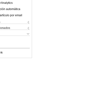
 Analytics
ción automática
artículo por email
s
cionados
nk