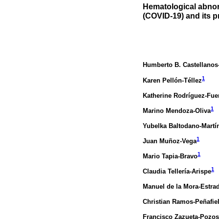
Hematological abnor
(COVID-19) and its p
Humberto B. Castellanos
1
Karen Pellón-Téllez
Katherine Rodríguez-Fue
1
Marino Mendoza-Oliva
Yubelka Baltodano-Martí
1
Juan Muñoz-Vega
1
Mario Tapia-Bravo
1
Claudia Tellería-Arispe
Manuel de la Mora-Estra
Christian Ramos-Peñafie
Francisco Zazueta-Pozos