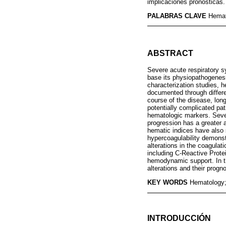
implicaciones pronósticas.
PALABRAS CLAVE
Hemat
ABSTRACT
Severe acute respiratory s
base its physiopathogenesis
characterization studies, 
documented through differe
course of the disease, long
potentially complicated pat
hematologic markers. Severe
progression has a greater 
hematic indices have also s
hypercoagulability demonst
alterations in the coagulat
including C-Reactive Protei
hemodynamic support. In th
alterations and their progn
KEY WORDS
Hematology;
INTRODUCCIÓN