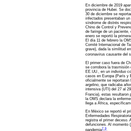
En diciembre de 2019 apar
provincia de Hubei. Se doc
30 de diciembre se reporta
infectados presentaban un
síndrome de distrés respira
Chino de Control y Prevenc
de faringe de un paciente
enero se reportó la prime
El día 11 de febrero la 
Comité Internacional de T
grave), dada la similitud 
coronavirus causante del s
El primer caso fuera de Ch
se corrobora la trasmisió
EE.UU., en un individuo co
casos en Europa (París y 
oficialmente se reportaran
argelino, que radicaba año
intensiva (UTI) del 27 al 2
Francia), estas resultaron
la OMS declara la enfermed
llega a África, específicam
En México se reportó el pr
Enfermedades Respiratoria
registra el primer deceso.
defunciones. Al momento (
7
9
pandemia
-
.