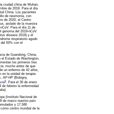
 la ciudad china de Wuhan,
embre de 2019. Para el día
lud China. Los pacientes
ollo de neumonía, con
ero de 2020, el Centro
us, aislado de la muestra
-nCoV. Para el día 11 de
 el genoma del 2019-nCoV.
irus disease
2019) y el
drome respiratorio agudo
y del 50% con el
incia de Guandong, China,
n el Estado de Washington,
umentan los primeros tres
ncia, mucho antes de que
 de un enfermo de 42 años,
o en la unidad de terapia
is, AP-HP
(Bobigny,
6
ncia
. Para el 30 de enero
4 de febrero la enfermedad
lia).
pa (Instituto Nacional de
8 de marzo nuestro país
acumulados y 17,580
 como centro mundial de la