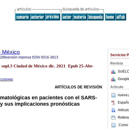
e México
Servicios 
1288
versión impresa
ISSN
0016-3813
Revista
supl.3 Ciudad de México dic. 2021 Epub 25-Abr-
SciELO
Google
m21000465
Articulo
ARTÍCULOS DE REVISIÓN
nueva p
matológicas en pacientes con el SARS-
Españo
y sus implicaciones pronósticas
Artícu
Referen
Como c