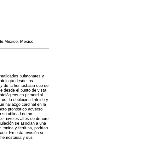
 de México, México
ormalidades pulmonares y
atología desde los
s y de la hemostasia que se
e desde el punto de vista
atológicos es primordial
os, la depleción linfoide y
n hallazgo cardinal en la
acto pronóstico adverso.
o su utilidad como
por niveles altos de dímero
gulación se asocian a una
tonina y ferritina, podrían
ado. En esta revisión se
a hemostasia y sus