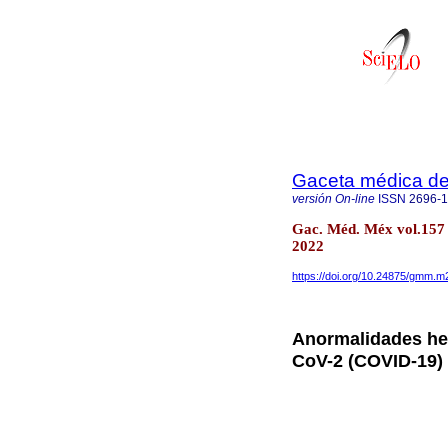
Gaceta médica d
versión On-line
ISSN
2696-
Gac. Méd. Méx vol.157 
2022
https://doi.org/10.24875/gmm.
Anormalidades he
CoV-2 (COVID-19) 