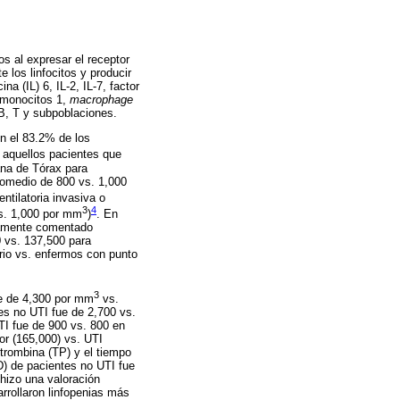
itos al expresar el receptor
 los linfocitos y producir
na (IL) 6, IL-2, IL-7, factor
e monocitos 1,
macrophage
 B, T y subpoblaciones.
en el 83.2% de los
 aquellos pacientes que
ana de Tórax para
romedio de 800 vs. 1,000
ntilatoria invasiva o
3
4
vs. 1,000 por mm
)
. En
viamente comentado
0 vs. 137,500 para
rio vs. enfermos con punto
3
ue de 4,300 por mm
vs.
tes no UTI fue de 2,700 vs.
UTI fue de 900 vs. 800 en
or (165,000) vs. UTI
otrombina (TP) y el tiempo
D) de pacientes no UTI fue
hizo una valoración
rrollaron linfopenias más