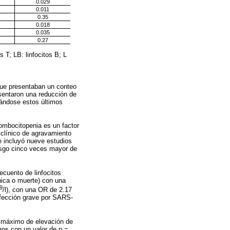
0.029
0.011
0.35
0.018
0.035
0.27
 T; LB: linfocitos B; L
que presentaban un conteo
esentaron una reducción de
rándose estos últimos
ombocitopenia es un factor
 clínico de agravamiento
e incluyó nueve estudios
esgo cinco veces mayor de
ecuento de linfocitos
ica o muerte) con una
9
/l), con una OR de 2.17
nfección grave por SARS-
co máximo de elevación de
rmos con un valor de p =