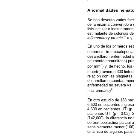
Anormalidades hemato
Se han descrito varios fac
de la enzima convertidora 
lisis celular o indirectamen
estimulante de colonias de
inflammatory protein-1 α
y 
En uno de los primeros est
enfermos, trombocitopenia
desarrollaron enfermedad s
neumonía comunitaria) pres
3
por mm
) y, de hecho, los
muerte) tuvieron 300 linfo
relación con las plaquetas
desarrollaron cuentas meno
enfermedad no severa vs. 
4
final primario)
.
En otro estudio de 138 pac
6,600 en pacientes ingresa
4,600 en pacientes UTI (p 
pacientes UTI (p = 0.03). 
(142,000), la diferencia no
de tromboplastina parcial 
sensiblemente menor (166) 
dinámica de algunos paráme