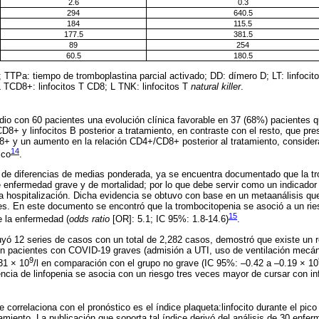
2.6
0.3
294
640.5
184
115.5
177.5
381.5
89
254
60.5
180.5
 TTPa: tiempo de tromboplastina parcial activado; DD: dímero D; LT: linfocitos
 TCD8+: linfocitos T CD8; L TNK: linfocitos T
natural killer
.
dio con 60 pacientes una evolución clínica favorable en 37 (68%) pacientes 
D8+ y linfocitos B posterior a tratamiento, en contraste con el resto, que pr
CD8+ y un aumento en la relación CD4+/CD8+ posterior al tratamiento, conside
14
ico
.
 de diferencias de medias ponderada, ya se encuentra documentado que la tr
 enfermedad grave y de mortalidad; por lo que debe servir como un indicador
a hospitalización. Dicha evidencia se obtuvo con base en un metaanálisis qu
tes. En este documento se encontró que la trombocitopenia se asoció a un ri
15
e la enfermedad (
odds ratio
[OR]: 5.1; IC 95%: 1.8-14.6)
.
uyó 12 series de casos con un total de 2,282 casos, demostró que existe un r
en pacientes con COVID-19 graves (admisión a UTI, uso de ventilación mecán
9
31 × 10
/l en comparación con el grupo no grave (IC 95%: –0.42 a –0.19 × 10
encia de linfopenia se asocia con un riesgo tres veces mayor de cursar con i
 correlaciona con el pronóstico es el índice plaqueta:linfocito durante el pi
amiento. La publicación que soporta tal índice derivó del análisis de 30 enfe