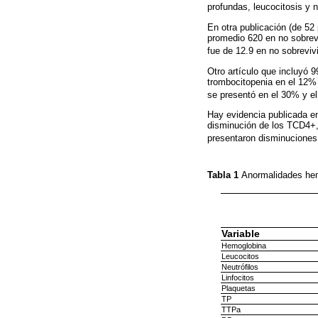
profundas, leucocitosis y 
En otra publicación (de 52
promedio 620 en no sobrev
fue de 12.9 en no sobreviv
Otro artículo que incluyó 
trombocitopenia en el 12%
se presentó en el 30% y e
Hay evidencia publicada en
disminución de los TCD4
presentaron disminuciones
Tabla 1
Anormalidades hem
Variable
Hemoglobina
Leucocitos
Neutrófilos
Linfocitos
Plaquetas
TP
TTPa