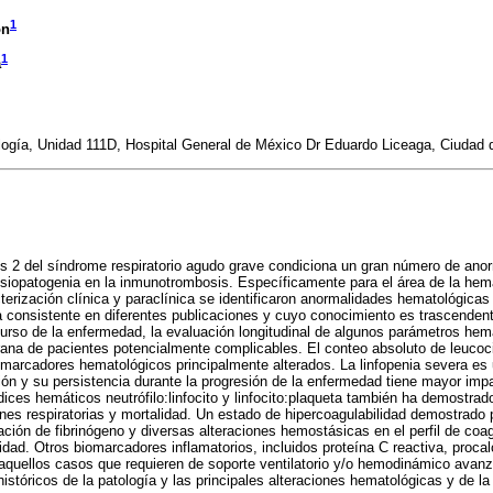
1
ón
1
a
gía, Unidad 111D, Hospital General de México Dr Eduardo Liceaga, Ciudad
us 2 del síndrome respiratorio agudo grave condiciona un gran número de an
isiopatogenia en la inmunotrombosis. Específicamente para el área de la hem
terización clínica y paraclínica se identificaron anormalidades hematológica
consistente en diferentes publicaciones y cuyo conocimiento es trascendent
curso de la enfermedad, la evaluación longitudinal de algunos parámetros hem
prana de pacientes potencialmente complicables. El conteo absoluto de leucocit
 marcadores hematológicos principalmente alterados. La linfopenia severa es u
ión y su persistencia durante la progresión de la enfermedad tiene mayor imp
dices hemáticos neutrófilo:linfocito y linfocito:plaqueta también ha demostrad
nes respiratorias y mortalidad. Un estado de hipercoagulabilidad demostrado 
ción de fibrinógeno y diversas alteraciones hemostásicas en el perfil de coa
ad. Otros biomarcadores inflamatorios, incluidos proteína C reactiva, procalci
aquellos casos que requieren de soporte ventilatorio y/o hemodinámico avanz
istóricos de la patología y las principales alteraciones hematológicas y de l