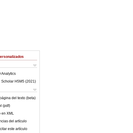
Personalizados
 Analytics
 Scholar H5M5 (
2021
)
ágina del texto (beta)
l (pdf)
lo en XML
cias del artículo
itar este artículo