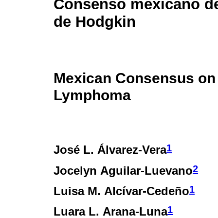
Consenso mexicano de
de Hodgkin
Mexican Consensus on
Lymphoma
1
José L. Álvarez-Vera
2
Jocelyn Aguilar-Luevano
1
Luisa M. Alcívar-Cedeño
1
Luara L. Arana-Luna