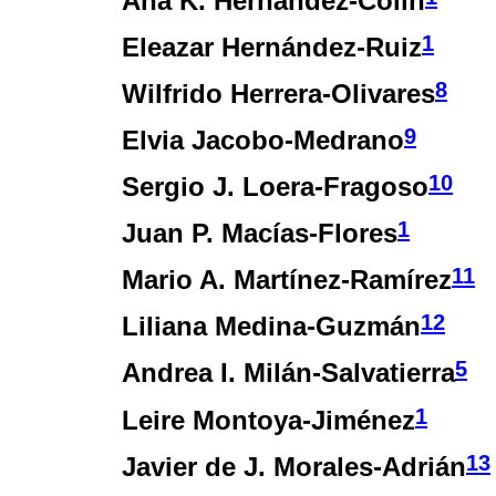
Ana K. Hernández-Colín
1
Eleazar Hernández-Ruiz
8
Wilfrido Herrera-Olivares
9
Elvia Jacobo-Medrano
10
Sergio J. Loera-Fragoso
1
Juan P. Macías-Flores
11
Mario A. Martínez-Ramírez
12
Liliana Medina-Guzmán
5
Andrea I. Milán-Salvatierra
1
Leire Montoya-Jiménez
13
Javier de J. Morales-Adrián