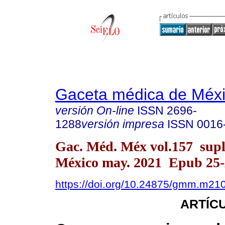
Gaceta médica de Méx
versión On-line
ISSN
2696-
1288
versión impresa
ISSN
0016
Gac. Méd. Méx vol.157 supl
México may. 2021 Epub 25
https://doi.org/10.24875/gmm.m21
ARTÍC