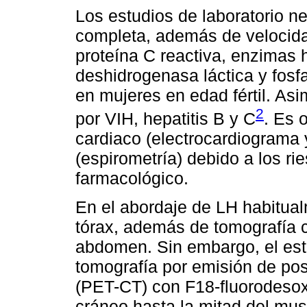
Los estudios de laboratorio n
completa, además de velocida
proteína C reactiva, enzimas 
deshidrogenasa láctica y fosf
en mujeres en edad fértil. As
2
por VIH, hepatitis B y C
. Es 
cardiaco (electrocardiograma
(espirometría) debido a los ri
farmacológico.
En el abordaje de LH habitual
tórax, además de tomografía c
abdomen. Sin embargo, el est
tomografía por emisión de po
(PET-CT) con F18-fluorodesox
cráneo hasta la mitad del musl