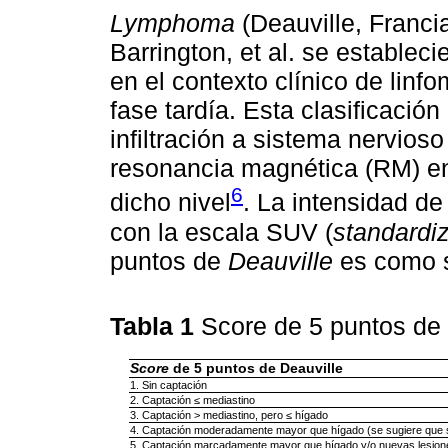
Lymphoma
(Deauville, Franci
Barrington, et al. se estableci
en el contexto clínico de linf
fase tardía. Esta clasificació
infiltración a sistema nervioso 
resonancia magnética (RM) en
6
dicho nivel
. La intensidad de
con la escala SUV (
standardi
puntos de
Deauville
es como s
Tabla 1
Score de 5 puntos de
Score
de 5 puntos de Deauville
1. Sin captación
2. Captación ≤ mediastino
3. Captación > mediastino, pero ≤ hígado
4. Captación moderadamente mayor que hígado (se sugiere que 
5. Captación marcadamente mayor que hígado y/o nuevas lesion