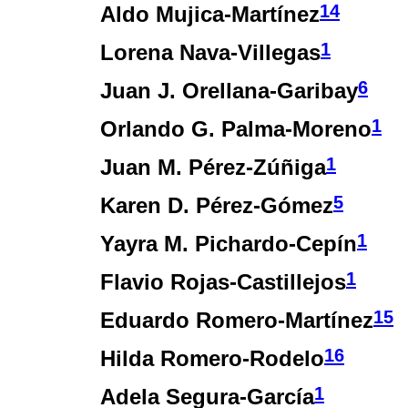
14
Aldo Mujica-Martínez
1
Lorena Nava-Villegas
6
Juan J. Orellana-Garibay
1
Orlando G. Palma-Moreno
1
Juan M. Pérez-Zúñiga
5
Karen D. Pérez-Gómez
1
Yayra M. Pichardo-Cepín
1
Flavio Rojas-Castillejos
15
Eduardo Romero-Martínez
16
Hilda Romero-Rodelo
1
Adela Segura-García