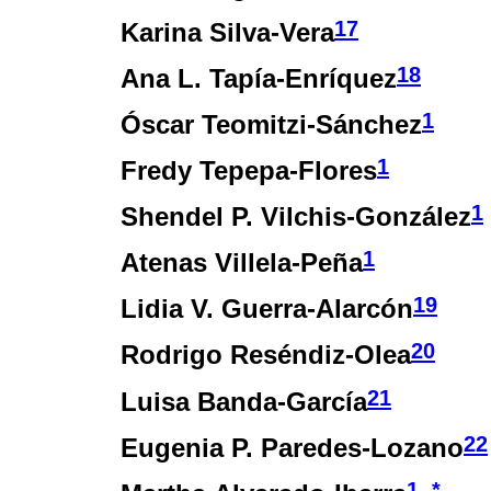
17
Karina Silva-Vera
18
Ana L. Tapía-Enríquez
1
Óscar Teomitzi-Sánchez
1
Fredy Tepepa-Flores
1
Shendel P. Vilchis-González
1
Atenas Villela-Peña
19
Lidia V. Guerra-Alarcón
20
Rodrigo Reséndiz-Olea
21
Luisa Banda-García
22
Eugenia P. Paredes-Lozano
1
*