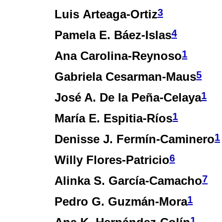
3
Luis Arteaga-Ortiz
4
Pamela E. Báez-Islas
1
Ana Carolina-Reynoso
5
Gabriela Cesarman-Maus
1
José A. De la Peña-Celaya
1
María E. Espitia-Ríos
1
Denisse J. Fermín-Caminero
6
Willy Flores-Patricio
7
Alinka S. García-Camacho
1
Pedro G. Guzmán-Mora
1