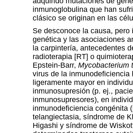
adquirido mutaciones de genes
inmunoglobulina que han sufr
clásico se originan en las célu
Se desconoce la causa, pero i
genética y las asociaciones a
la carpintería, antecedentes d
radioterapia [RT] o quimioterap
Epstein-Barr,
Mycobacterium t
virus de la inmunodeficiencia
ligeramente mayor en individu
inmunosupresión (p. ej., paci
inmunosupresores), en individ
inmunodeficiencia congénita (
telangiectasia, síndrome de K
Higashi y síndrome de Wiskott