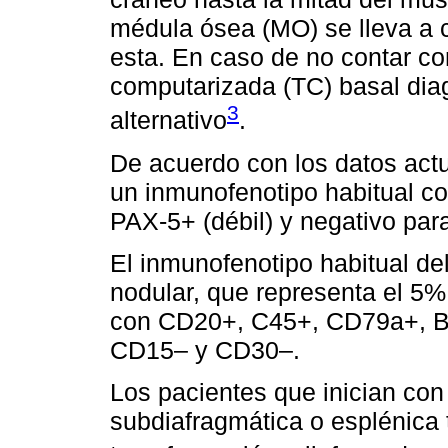
médula ósea (MO) se lleva a c
esta. En caso de no contar co
computarizada (TC) basal dia
3
alternativo
.
De acuerdo con los datos actu
un inmunofenotipo habitual c
PAX-5+ (débil) y negativo p
El inmunofenotipo habitual del
nodular, que representa el 5%
con CD20+, C45+, CD79a+, B
CD15– y CD30–.
Los pacientes que inician co
subdiafragmática o esplénica 