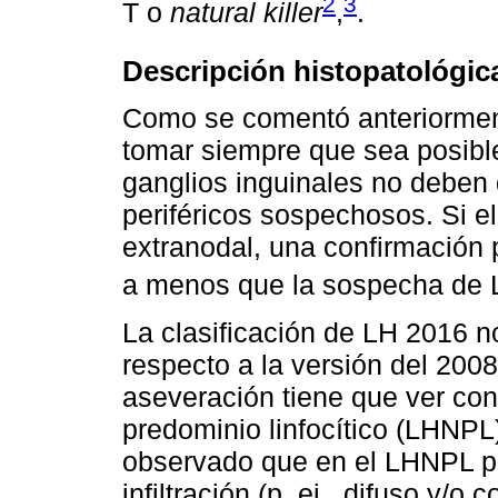
2
3
T o
natural killer
,
.
Descripción histopatológic
Como se comentó anteriorment
tomar siempre que sea posible 
ganglios inguinales no deben 
periféricos sospechosos. Si e
extranodal, una confirmación
a menos que la sospecha de 
La clasificación de LH 2016 
respecto a la versión del 200
aseveración tiene que ver con
predominio linfocítico (LHNPL)
observado que en el LHNPL pu
infiltración (p. ej., difuso y/o