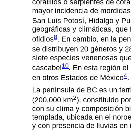
coralillos o serpientes de cora
mayor incidencia de mordidas
San Luis Potosí, Hidalgo y Pu
geográficas y climáticas, que
8
ofidios
. En cambio, en la pen
se distribuyen 20 géneros y 2
siete especies venenosas que
10
cascabel
. En esta región e
4
en otros Estados de México
.
La península de BC es un terr
2
(200,000 km
), constituido p
con su clima y composición bi
templada, ubicada en el noro
y con presencia de lluvias en i