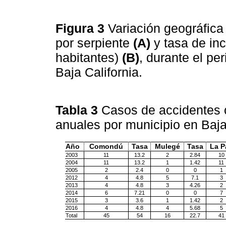
Figura 3
Variación geográfic
por serpiente
(A)
y tasa de in
habitantes)
(B)
, durante el pe
Baja California.
Tabla 3
Casos de accidentes o
anuales por municipio en Baja
Año
Comondú
Tasa
Mulegé
Tasa
La P
2003
11
13.2
2
2.84
10
2004
11
13.2
1
1.42
11
2005
2
2.4
0
0
1
2012
4
4.8
5
7.1
3
2013
4
4.8
3
4.26
2
2014
6
7.21
0
0
7
2015
3
3.6
1
1.42
2
2016
4
4.8
4
5.68
5
Total
45
54
16
22.7
41