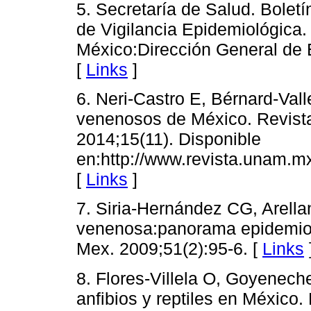
5. Secretaría de Salud. Bolet
de Vigilancia Epidemiológica.
México:Dirección General de 
[
Links
]
6. Neri-Castro E, Bérnard-Val
venenosos de México. Revista D
2014;15(11). Disponible
en:http://www.revista.unam.mx
[
Links
]
7. Siria-Hernández CG, Arell
venenosa:panorama epidemiol
Mex. 2009;51(2):95-6. [
Links
8. Flores-Villela O, Goyeneche
anfibios y reptiles en México