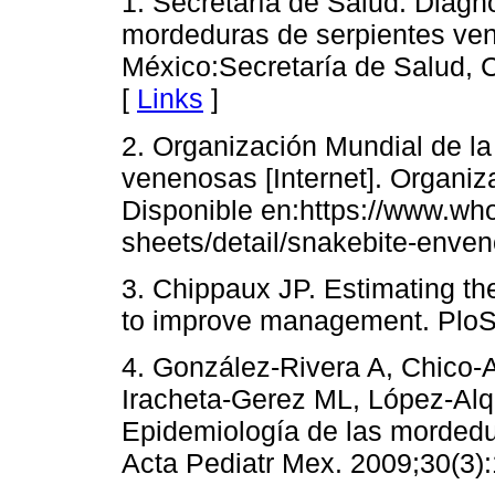
1. Secretaría de Salud. Diagnó
mordeduras de serpientes ven
México:Secretaría de Salud, 
[
Links
]
2. Organización Mundial de l
venenosas [Internet].
Organiz
Disponible en:https://www.who
sheets/detail/snakebite-enve
3. Chippaux JP. Estimating th
to improve management.
PloS
4. González-Rivera A, Chico
Iracheta-Gerez ML, López-Alqu
Epidemiología de las mordedu
Acta Pediatr Mex. 2009;30(3):