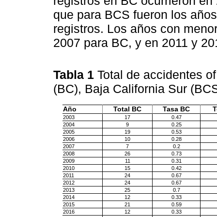
registros en BC ocurrieron en
que para BCS fueron los años
registros. Los años con meno
2007 para BC, y en 2011 y 20
Tabla 1
Total de accidentes of
(BC), Baja California Sur (BC
Año
Total BC
Tasa BC
T
2003
17
0.47
2004
9
0.25
2005
19
0.53
2006
10
0.28
2007
7
0.2
2008
26
0.73
2009
11
0.31
2010
15
0.42
2011
24
0.67
2012
24
0.67
2013
25
0.7
2014
12
0.33
2015
21
0.59
2016
12
0.33