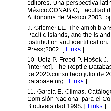
editores. Una perspectiva lat
México:CONABIO, Facultad de
Autónoma de México;2003. pp
9. Grismer LL. The amphibians 
Pacific islands, and the island
distribution and identification.
Press;2002. [
Links
]
10. Uetz P, Freed P, Hošek J,
[Internet]. The Reptile Datab
de 2020;consultado:julio de 20
database.org [
Links
]
11. García E. Climas. Catálog
Comisión Nacional para el Co
Biodiversidad;1998. [
Links
]