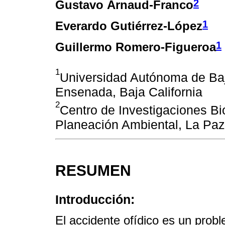
2
Gustavo Arnaud-Franco
1
Everardo Gutiérrez-López
1
Guillermo Romero-Figueroa
1
Universidad Autónoma de Baja
Ensenada, Baja California
2
Centro de Investigaciones Bi
Planeación Ambiental, La Paz,
RESUMEN
Introducción:
El accidente ofídico es un prob