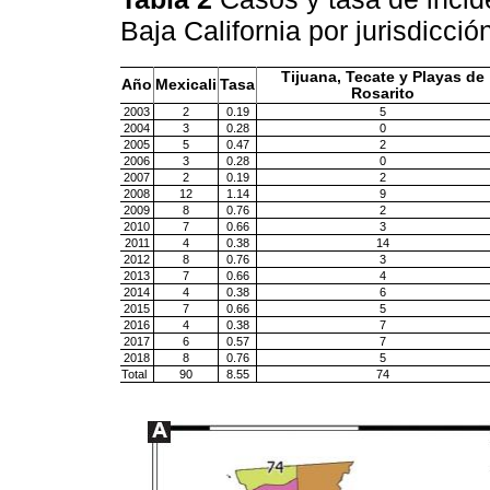
Baja California por jurisdicci
Tijuana, Tecate y Playas de
Año
Mexicali
Tasa
Rosarito
2003
2
0.19
5
2004
3
0.28
0
2005
5
0.47
2
2006
3
0.28
0
2007
2
0.19
2
2008
12
1.14
9
2009
8
0.76
2
2010
7
0.66
3
2011
4
0.38
14
2012
8
0.76
3
2013
7
0.66
4
2014
4
0.38
6
2015
7
0.66
5
2016
4
0.38
7
2017
6
0.57
7
2018
8
0.76
5
Total
90
8.55
74