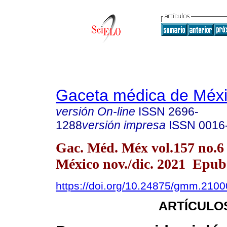
Gaceta médica de Méx
versión On-line
ISSN
2696-
1288
versión impresa
ISSN
0016
Gac. Méd. Méx vol.157 no.6
México nov./dic. 2021 Epub
https://doi.org/10.24875/gmm.210
ARTÍCULO