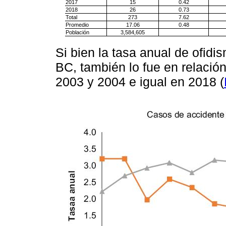
2017
15
0.42
2018
26
0.73
Total
273
7.62
Promedio
17.06
0.48
Población
3,584,605
Si bien la tasa anual de ofid
BC, también lo fue en relación
2003 y 2004 e igual en 2018 (