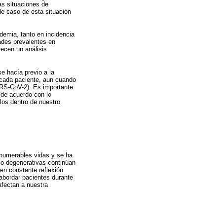
as situaciones de
e caso de esta situación
emia, tanto en incidencia
ades prevalentes en
recen un análisis
e hacía previo a la
a cada paciente, aun cuando
ARS-CoV-2). Es importante
(de acuerdo con lo
los dentro de nuestro
nnumerables vidas y se ha
co-degenerativas continúan
en constante reflexión
 abordar pacientes durante
afectan a nuestra