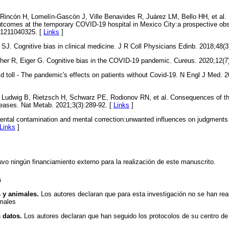
Rincón H, Lomelín-Gascón J, Ville Benavides R, Juárez LM, Bello HH, et al.
outcomes at the temporary COVID-19 hospital in Mexico City:a prospective obs
61211040325. [
Links
]
 SJ. Cognitive bias in clinical medicine. J R Coll Physicians Edinb. 2018;48(3
cher R, Eiger G. Cognitive bias in the COVID-19 pandemic. Cureus. 2020;12(7
 toll - The pandemic's effects on patients without Covid-19. N Engl J Med. 
, Ludwig B, Rietzsch H, Schwarz PE, Rodionov RN, et al. Consequences of 
seases. Nat Metab. 2021;3(3):289-92. [
Links
]
ental contamination and mental correction:unwanted influences on judgments
Links
]
vo ningún financiamiento externo para la realización de este manuscrito.
s
 y animales.
Los autores declaran que para esta investigación no se han re
males
 datos.
Los autores declaran que han seguido los protocolos de su centro de 