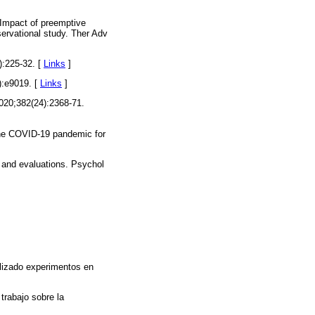
 Impact of preemptive
ervational study. Ther Adv
):225-32. [
Links
]
):e9019. [
Links
]
2020;382(24):2368-71.
the COVID-19 pandemic for
 and evaluations. Psychol
alizado experimentos en
trabajo sobre la