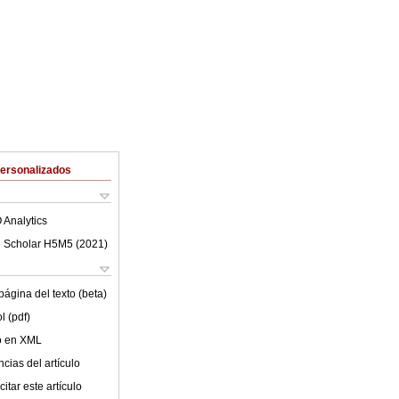
Personalizados
 Analytics
 Scholar H5M5 (
2021
)
ágina del texto (beta)
l (pdf)
lo en XML
cias del artículo
itar este artículo