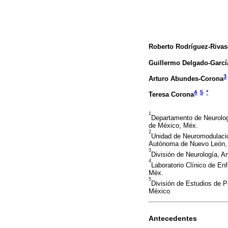
Roberto Rodríguez-Rivas
Guillermo Delgado-Garcí
3
Arturo Abundes-Corona
4
5
*
Teresa Corona
1
Departamento de Neurologí
de México, Méx.
2
Unidad de Neuromodulación
Autónoma de Nuevo León, 
3
División de Neurología, 
4
Laboratorio Clínico de En
Méx.
5
División de Estudios de 
México
Antecedentes