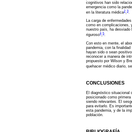
cognitivos han sido relaci
emergencia como la pandem
2
3
en la literatura médica
,
.
La carga de enfermedades 
como en complicaciones, y
nuestro país, ha desviado 
4
5
riguroso
,
.
Con esto en mente, el abor
pandemia, con la finalidad
hayan sido o sean positivo
reconocer a manera de intr
propuesto por Wilson y Bre
quehacer médico diario, se
CONCLUSIONES
El diagnóstico situaciona
posicionado como primera 
siendo relevantes. El sesg
para evitarlo. Es importan
esta pandemia, y de la imp
población.
BIBLIOGRAFÍA