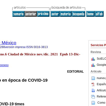
e México
Servicios 
1288
versión impresa
ISSN
0016-3813
Revista
no.6 Ciudad de México nov./dic. 2021 Epub 13-Dic-
SciELO
Google
1000650
Articulo
EDITORIAL
nueva p
o en época de COVID-19
Españo
Artícu
Referen
Como c
COVID-19 times