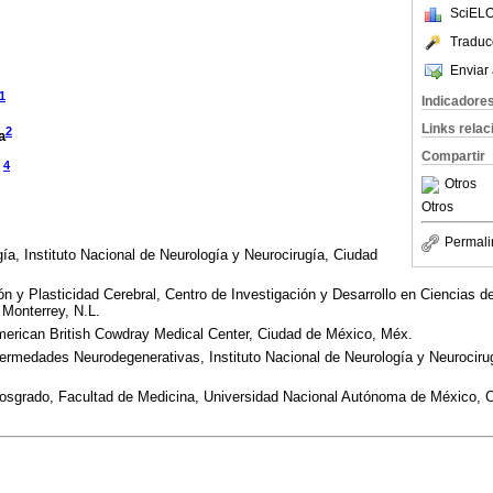
SciELO
Traduc
Enviar 
1
Indicadore
Links rela
2
a
Compartir
4
Otros
Otros
Permali
a, Instituto Nacional de Neurología y Neurocirugía, Ciudad
 y Plasticidad Cerebral, Centro de Investigación y Desarrollo en Ciencias de
Monterrey, N.L.
American British Cowdray Medical Center, Ciudad de México, Méx.
fermedades Neurodegenerativas, Instituto Nacional de Neurología y Neurociru
Posgrado, Facultad de Medicina, Universidad Nacional Autónoma de México, 