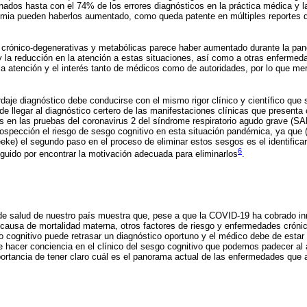
onados hasta con el 74% de los errores diagnósticos en la práctica médica y l
ia pueden haberlos aumentado, como queda patente en múltiples reportes d
crónico-degenerativas y metabólicas parece haber aumentado durante la pand
 la reducción en la atención a estas situaciones, así como a otras enfermed
la atención y el interés tanto de médicos como de autoridades, por lo que me
daje diagnóstico debe conducirse con el mismo rigor clínico y científico que s
 de llegar al diagnóstico certero de las manifestaciones clínicas que present
s en las pruebas del coronavirus 2 del síndrome respiratorio agudo grave (S
ospección el riesgo de sesgo cognitivo en esta situación pandémica, ya que 
eke) el segundo paso en el proceso de eliminar estos sesgos es el identificar
6
guido por encontrar la motivación adecuada para eliminarlos
.
l de salud de nuestro país muestra que, pese a que la COVID-19 ha cobrado i
causa de mortalidad materna, otros factores de riesgo y enfermedades cróni
o cognitivo puede retrasar un diagnóstico oportuno y el médico debe de estar 
te hacer conciencia en el clínico del sesgo cognitivo que podemos padecer al
ortancia de tener claro cuál es el panorama actual de las enfermedades que 