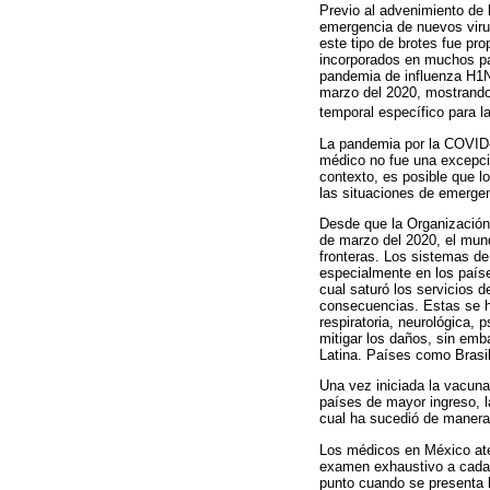
Previo al advenimiento de 
emergencia de nuevos virus
este tipo de brotes fue pr
incorporados en muchos paí
pandemia de influenza H1N
marzo del 2020, mostrando 
temporal específico para 
La pandemia por la COVID-1
médico no fue una excepció
contexto, es posible que l
las situaciones de emerge
Desde que la Organización
de marzo del 2020, el mund
fronteras. Los sistemas de
especialmente en los país
cual saturó los servicios 
consecuencias. Estas se h
respiratoria, neurológica,
mitigar los daños, sin em
Latina. Países como Brasi
Una vez iniciada la vacuna
países de mayor ingreso, 
cual ha sucedió de manera 
Los médicos en México ate
examen exhaustivo a cada 
punto cuando se presenta 