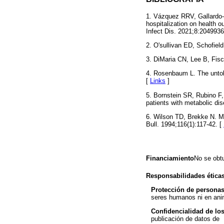
1. Vázquez RRV, Gallardo-
hospitalization on health 
Infect Dis. 2021;8:204993
2. O'sullivan ED, Schofield
3. DiMaria CN, Lee B, Fis
4. Rosenbaum L. The untold
[
Links
]
5. Bornstein SR, Rubino F
patients with metabolic di
6. Wilson TD, Brekke N. M
Bull. 1994;116(1):117-42. [
Financiamiento
No se obtu
Responsabilidades ética
Protección de personas
seres humanos ni en ani
Confidencialidad de los
publicación de datos de