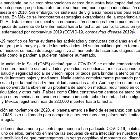
la pandemia, se hicieron observaciones acerca de nuestra baja capacidad para
 patógenos que pudieran afectar al ser humano, por lo que la identificación 
opuesta en 2018. Sin embargo, los sistemas de vigilancia necesarios para esta
ses. En México se incorporaron estrategias extrapoladas de la experiencia p
1. El distanciamiento social y la comunicación de riesgos fueron puestos 
picos de aumento de la enfermedad hasta la fecha, así como, la creación (en 
1
la enfermedad por coronavirus 2019 (COVID-19,
coronavirus disease 2019
)
.
9 modificó de forma evidente las actividades y conductas cotidianas en el 
n, ya que la mayor parte de las actividades del sector público giró en torno
os médicos sufrieran de sesgo cognitivo al momento de hacer sus diagnóstico
ncia como la pandemia pudieron haberlos aumentado.
 Mundial de la Salud (OMS) declaró que la COVID-19 se estaba comportand
o entero modificó sus actividades y conductas cotidianas, incluso algunos p
 salud y seguridad social se vieron imposibilitados para brindar la atención m
es de ingresos bajos y medianos. Nadie estaba completamente preparado para
de salud por la morbilidad y mortalidad asociadas a ella. Aún hoy día estamo
an convertido también en un problema de atención médica, requiriendo en oca
 psiquiátrica y otras más. Países como China construyeron centros de atención
bargo estas medidas no tuvieron el mismo impacto sobre la mortalidad en alg
l y México registraron más de 220,000 muertes hasta la fecha.
ción en noviembre del 2020, el planeta entero se llenó de esperanza; con a
la OMS hizo un llamado para compartir estos recursos con países más limit
irregular.
ndemos diariamente pacientes que tienen o han padecido COVID-19, habitu
uno de ellos, teniendo en mente las secuelas de esta infección en nuestros 
la posibilidad de que mantengamos un sesgo cognitivo al momento del diagn