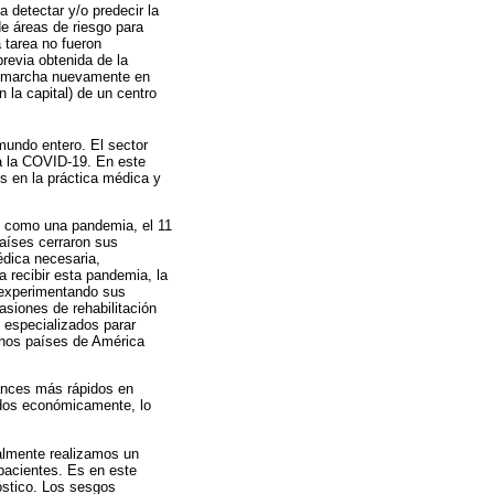
 detectar y/o predecir la
de áreas de riesgo para
 tarea no fueron
revia obtenida de la
en marcha nuevamente en
la capital) de un centro
mundo entero. El sector
 a la COVID-19. En este
s en la práctica médica y
o como una pandemia, el 11
aíses cerraron sus
édica necesaria,
 recibir esta pandemia, la
s experimentando sus
siones de rehabilitación
 especializados parar
unos países de América
vances más rápidos en
ados económicamente, lo
almente realizamos un
pacientes. Es en este
óstico. Los sesgos