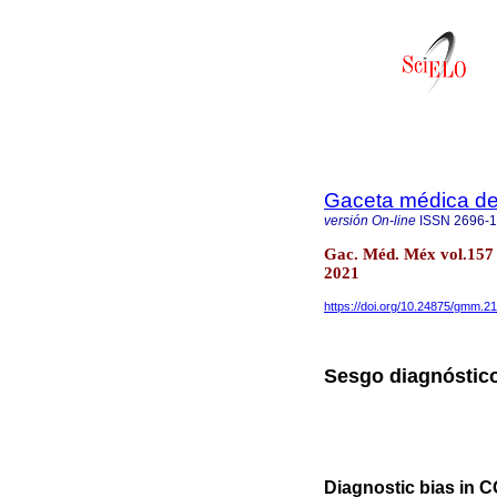
Gaceta médica d
versión On-line
ISSN
2696-
Gac. Méd. Méx vol.157 
2021
https://doi.org/10.24875/gmm.2
Sesgo diagnóstic
Diagnostic bias in 