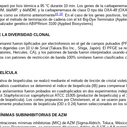
preparó por lisis térmica a 95 °C durante 10 min. Los genes de la carbapenema
IM,
bla
IMP, y
bla
NDM, y la carbapenemasa de clase D tipo
bla OXA-48
(OXA-
15
18
dos como se informó anteriormente
-
. En el caso de los genes positivos, l
por el método de terminación de cadena con el kit Big-Dye Terminator (Appli
nalizador genético ABIPRrism 3100 (Applied Biosystems).
 LA DIVERSIDAD CLONAL
umannii
fueron tipificados por electroforesis en el gel de campos pulsados (
n digeridas con 10 U de
Smal
(Takara Bio Inc., Shiga, Japón). El PFGE se re
ories, Hercules, CA), y los patrones de banda fueron interpretados usando e
tos con patrones de restricción de banda 100% similares fueron clasificados 
PELÍCULA
tiva de biopelículas se realizó mediante el método de tinción de cristal viole
nálisis cuantitativo se determinó el índice de biopelícula (IB) para compensar 
os aislamientos fueron probados en cuadruplicados en dos experimentos indepe
ol
Staphylococcus saprophyticus
ATCC 15305 (productor de biopelícula) y el
e biopelícula). Los cortes propuestos por Christensen, et al. se usaron para c
temente productores de biopelícula (OD ≥ 0.24) fueron seleccionados en los s
NIMAS SUBINHIBITORIAS DE AZM
ntraciones mínimas inhibitorias (MIC) de AZM (Sigma-Aldrich, Toluca, Méxic