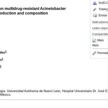
SciELO
on multidrug-resistant Acinetobacter
Traduç
roduction and composition
Enviar 
Indicadore
Links rela
Compartilh
Mais
Mais
1
ndez
Permali
2
n
2
ogía. Universidad Autónoma de Nuevo León, Hospital Universitario Dr. José 
, México