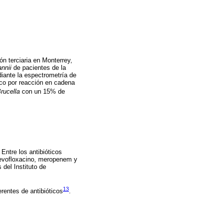
ón terciaria en Monterrey,
nnii
de pacientes de la
diante la espectrometría de
co por reacción en cadena
rucella
con un 15% de
Entre los antibióticos
levofloxacino, meropenem y
 del Instituto de
13
rentes de antibióticos
.