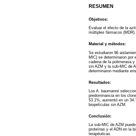
RESUMEN
Objetivos:
Evaluar el efecto de la az
múltiples fármacos (MDR).
Material y métodos:
Se estudiaron 96 aislamien
MIC) se determinaron por 
cadena de la polimerasa y 
sin AZM y la sub-MIC de AZ
determinaron mediante en
Resultados:
Los A. baumannii seleccio
predominancia en los clon
53.1%, aumentó en un 34.7
biopelículas sin AZM.
Conclusión:
La sub-MIC de AZM puede r
proteínas y el ADN en la b
terapéuticas.