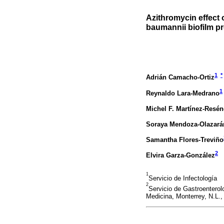
Azithromycin effect 
baumannii biofilm p
1
*
Adrián Camacho-Ortiz
1
Reynaldo Lara-Medrano
Michel F. Martínez-Resé
Soraya Mendoza-Olazará
Samantha Flores-Treviño
2
Elvira Garza-González
1
Servicio de Infectología
2
Servicio de Gastroenterol
Medicina, Monterrey, N.L.