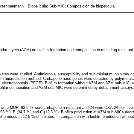
cter baumannii; Biopelícula; Sub-MIC; Composición de biopelícula
azithromycin (AZM) on biofilm formation and composition in multidrug resistan
olates were studied. Antimicrobial susceptibility and sub-minimum inhibitory c
oth microdilution method. Carbapenemase genes were detected by polymerase 
gel electrophoresis (PFGE). Biofilm formation without AZM and AZM sub-MIC w
 biofilm composition and AZM sub-MIC were determined by detachment assays
i were MDR; 93.8 % were carbapenem-resistant and 24 were OXA-24-positiv
(53 %), B (34.7 %) and C (12.5 %). Biofilm production at AZM sub-MICs decr
fferences in 12.5 % of isolates, in comparison with biofilm production withou