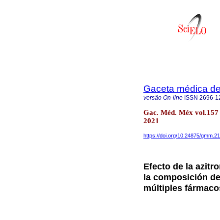
Gaceta médica d
versão On-line
ISSN
2696-1
Gac. Méd. Méx vol.157 
2021
https://doi.org/10.24875/gmm.2
Efecto de la azitr
la composición d
múltiples fármaco