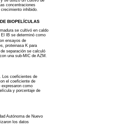
 se utilizó un cultivo de
Las concentraciones
crecimiento inhibido.
 DE BIOPELÍCULAS
 madura se cultivó en caldo
 El IB se determinó como
aron ensayos de
es, proteinasa K para
e de separación se calculó
 y con una sub-MIC de AZM.
 Los coeficientes de
on el coeficiente de
 se expresaron como
elícula y porcentaje de
rsidad Autónoma de Nuevo
izaron los datos