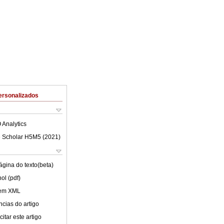
ersonalizados
 Analytics
 Scholar H5M5 (
2021
)
ágina do texto(beta)
ol (pdf)
 em XML
cias do artigo
itar este artigo