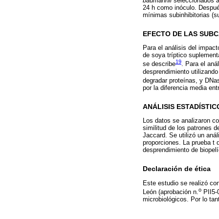
baumannii
seleccionados al
24 h como inóculo. Despué
mínimas subinhibitorias (s
EFECTO DE LAS SUBC
Para el análisis del impac
de soya tríptico suplemen
19
se describe
. Para el aná
desprendimiento utilizando
degradar proteínas, y DNa
por la diferencia media en
ANÁLISIS ESTADÍSTIC
Los datos se analizaron c
similitud de los patrones 
Jaccard. Se utilizó un anál
proporciones. La prueba t 
desprendimiento de biopelíc
Declaración de ética
Este estudio se realizó co
o
León (aprobación n.
PII5-0
microbiológicos. Por lo tan