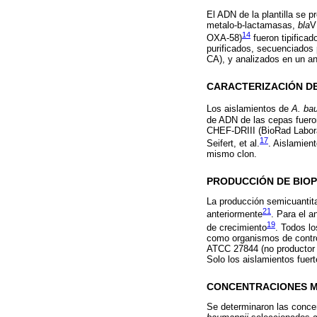
El ADN de la plantilla se 
metalo-b-lactamasas,
bla
V
14
OXA-58)
fueron tipifica
purificados, secuenciados 
CA), y analizados en un a
CARACTERIZACIÓN DE
Los aislamientos de
A. ba
de ADN de las cepas fuero
CHEF-DRIII (BioRad Laborat
17
Seifert, et al.
. Aislamien
mismo clon.
PRODUCCIÓN DE BIO
La producción semicuantita
21
anteriormente
. Para el a
19
de crecimiento
. Todos l
como organismos de contr
ATCC 27844 (no productor d
Solo los aislamientos fuer
CONCENTRACIONES MÍ
Se determinaron las conce