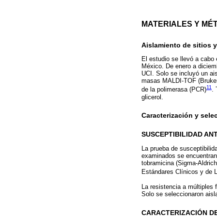
MATERIALES Y MÉ
Aislamiento de sitios y
El estudio se llevó a cabo 
México. De enero a diciemb
UCI. Solo se incluyó un ai
masas MALDI-TOF (Bruker D
11
de la polimerasa (PCR)
.
glicerol.
Caracterización y sele
SUSCEPTIBILIDAD AN
La prueba de susceptibilida
examinados se encuentran:
tobramicina (Sigma-Aldrich,
Estándares Clínicos y de L
La resistencia a múltiples
Solo se seleccionaron ais
CARACTERIZACIÓN D