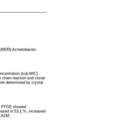
t (MDR) Acinetobacter
oncentration (sub-MIC)
chain reaction and clonal
ere determined by crystal
.
e. PFGE showed
eased in 53.1 %, increased
t AZM.