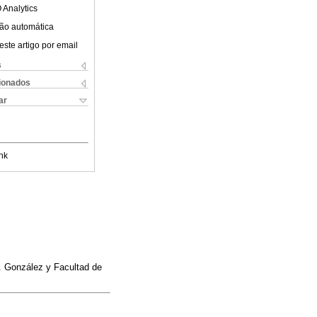
 Analytics
ão automática
este artigo por email
s
cionados
ar
nk
E. González y Facultad de