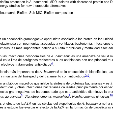
film production in A. baumannii MDR isolates with decreased protein and DN
nergy studies for new therapeutic alternatives.
 baumannii; Biofilm; Sub-MIC; Biofilm composition
 un cocobacilo gramnegativo oportunista asociado a los brotes en las unida
relacionada con neumonías asociadas a ventilador, bacteriemia, infecciones de
primeras las más importantes debido a su alta morbilidad y mortalidad asociad
 en las infecciones nosocomiales de
A. baumannii
es una amenaza de salud m
 en la lista de patógenos resistentes a los antibióticos con una prioridad mun
4
 efectivos tratamientos antibióticos
.
rulencia más importantes de
A. baumannii
es la producción de biopelículas, las
5
6
inmunitario del huésped y del tratamiento con antibióticos
,
.
n antibiótico macrólido que inhibe la síntesis de proteínas bacterianas y está
s, dérmicas y otras infecciones bacterianas causadas principalmente por espec
pecies gramnegativas se ha demostrado que este antibiótico disminuye la pro
8
9
10
as aeruginosa
,
Stenotrophomonas maltophilia
,
Porphyromonas gingivalis
a, el efecto de la AZM en las células del biopelículas de
A. baumannii
no ha si
e este estudio fue evaluar el efecto de la AZM en la formación de biopelículas 