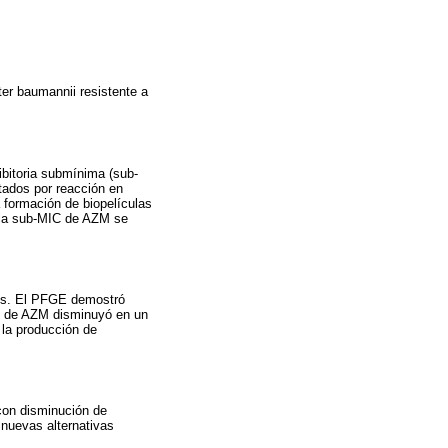
ter baumannii resistente a
ibitoria submínima (sub-
tados por reacción en
 formación de biopelículas
y la sub-MIC de AZM se
vos. El PFGE demostró
IC de AZM disminuyó en un
la producción de
con disminución de
 nuevas alternativas