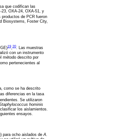
sa que codifican las
23, OXA-24, OXA-51, y
os productos de PCR fueron
ed Biosystems, Foster City,
19
20
PFGE)
,
. Las muestras
alizó con un instrumento
l método descrito por
como pertenecientes al
ta, como se ha descrito
las diferencias en la tasa
ndientes. Se utilizaron
Staphylococcus hominis
lasificar los aislamientos.
iguientes ensayos.
o) para ocho aislados de
A.