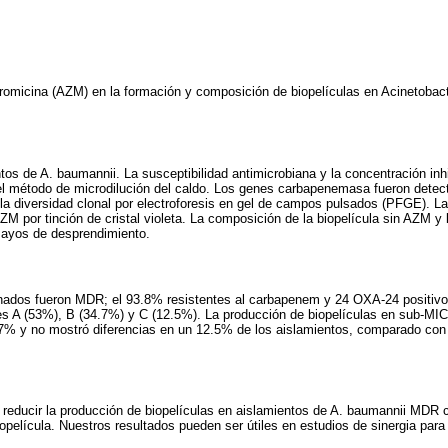
itromicina (AZM) en la formación y composición de biopelículas en Acinetobac
tos de A. baumannii. La susceptibilidad antimicrobiana y la concentración inh
el método de microdilución del caldo. Los genes carbapenemasa fueron detec
la diversidad clonal por electroforesis en gel de campos pulsados (PFGE). La
M por tinción de cristal violeta. La composición de la biopelícula sin AZM 
sayos de desprendimiento.
nados fueron MDR; el 93.8% resistentes al carbapenem y 24 OXA-24 positi
es A (53%), B (34.7%) y C (12.5%). La producción de biopelículas en sub-M
% y no mostró diferencias en un 12.5% de los aislamientos, comparado con 
educir la producción de biopelículas en aislamientos de A. baumannii MDR 
iopelícula. Nuestros resultados pueden ser útiles en estudios de sinergia para