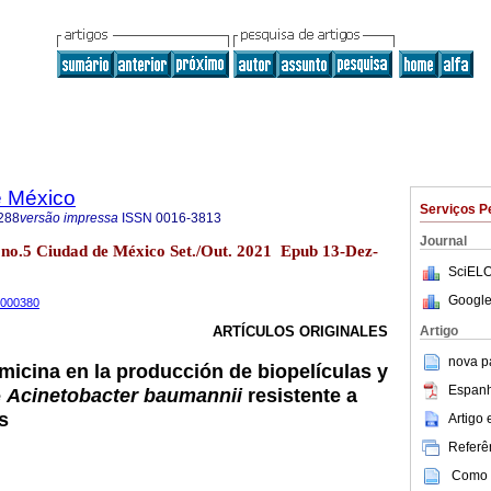
e México
Serviços P
288
versão impressa
ISSN
0016-3813
Journal
no.5 Ciudad de México Set./Out. 2021 Epub 13-Dez-
SciELO
Google
1000380
Artigo
ARTÍCULOS ORIGINALES
nova p
omicina en la producción de biopelículas y
Espanh
e
Acinetobacter baumannii
resistente a
s
Artigo
Referên
Como c