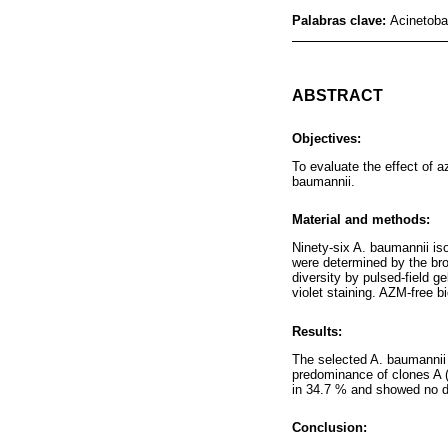
Palabras clave:
Acinetoba
ABSTRACT
Objectives:
To evaluate the effect of 
baumannii.
Material and methods:
Ninety-six A. baumannii is
were determined by the br
diversity by pulsed-field 
violet staining. AZM-free
Results:
The selected A. baumanni
predominance of clones A 
in 34.7 % and showed no di
Conclusion: