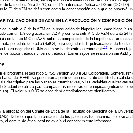
 azar. Posteriormente, se prepararon diluciones dobles de 0.125 a 8.8 mg/ml y
s de la incubación a 37 °C, se midió la densidad óptica a 600 nm (OD 600). 
ub-MIC) de AZM se definieron como la concentración en la que se observó un 
APITALIZACIONES DE AZM EN LA PRODUCCIÓN Y COMPOSICIÓN
to de la sub-MIC de la AZM en la producción de biopelículas, cada biopelícula
tado con un 1% de glucosa sin AZM y con una sub-MIC de AZM durante 24 h.
lisis de la sub-MIC de AZM sobre la composición de la biopelícula, se realiz
 meta-periodato de sodio (NaIO4) para degradar b-1, polisacáridos de 6 enlac
22
sa I para degradar el DNA como se ha descrito anteriormente
. El porcentaj
tre los pozos tratados y los no tratados. Los ensayos se realizaron sin AZM
OS
on el programa estadístico SPSS version 20.0 (IBM Corporation, Somers, NY).
de banda del PFGE se generaron a partir de una matriz de similitud calculada c
isis descriptivo para las variables cuantitativas, y las variables cualitativas
de Student se utilizó para comparar las muestras emparejadas (índice de biop
ula). El valor p < 0.05 se consideró estadísticamente significativo.
n la aprobación del Comité de Ética de la Facultad de Medicina de la Unive
243). Debido a que la información de los pacientes fue anónima, solo se anal
to, el comité de ética local no exigía el consentimiento informado.