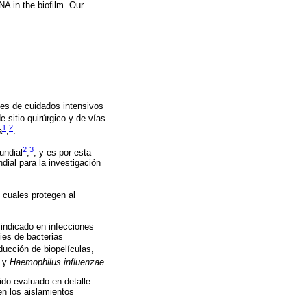
A in the biofilm. Our
des de cuidados intensivos
 sitio quirúrgico y de vías
1
2
a
,
.
2
3
undial
,
, y es por esta
dial para la investigación
 cuales protegen al
 indicado en infecciones
ies de bacterias
ducción de biopelículas,
y
Haemophilus influenzae
.
do evaluado en detalle.
en los aislamientos