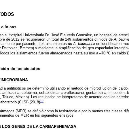
TODOS
 clínicas
en el Hospital Universitario Dr. José Eleuterio González, un hospital de atenci
re de 2012 se recuperaron un total de 149 aislamientos clínicos de
A. bauma
slamiento por paciente. Los aislamientos
de A. baumannii
se identificaron me
altonics, Bremen) y mediante la amplificación del gen espaciador intergéni
 Todos los aislamientos fueron almacenados hasta su uso a –70 °C en caldo
B
cción de los aislados
TIMICROBIANA
d a antibióticos se determinó utilizando el método de microdilución del caldo. 
 amikacina, cefepima, ceftazidima, ciprofloxacino, gentamicina, imipenem, 
 Toluca, México). Los resultados se interpretaron de acuerdo con los criterios
12
aboratorio (CLSI) (2018)
.
 fármacos (MDR) se definió como la resistencia a por lo menos tres clases dife
lamientos de MDR en los siguientes ensayos.
E LOS GENES DE LA CARBAPENEMASA