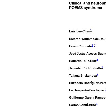
Clinical and neuroph
POEMS syndrome
1
Luis Lee-Chen
Ricardo Williams-de-Rou
1
*
Erwin Chiquete
José Jesús Aceves-Buen
1
Eduardo Ruiz-Ruiz
1
Jennefer Portillo-Valle
1
Tatiana Bliskunova
Elizabeth Rodríguez-Per
Liz Toapanta-Yanchapaxi
Guillermo García-Ramos
1
Carlos Cantú-Brito