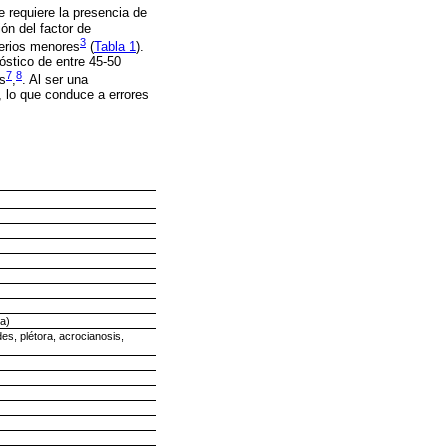
 requiere la presencia de
ón del factor de
3
terios menores
(
Tabla 1
).
óstico de entre 45-50
7
8
s
,
. Al ser una
, lo que conduce a errores
ca)
es, plétora, acrocianosis,