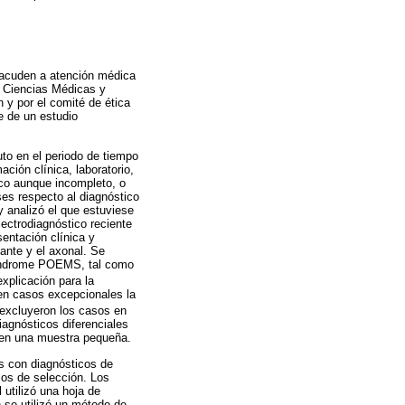
 acuden a atención médica
e Ciencias Médicas y
 y por el comité de ética
se de un estudio
to en el periodo de tiempo
ción clínica, laboratorio,
ico aunque incompleto, o
ses respecto al diagnóstico
 analizó el que estuviese
ectrodiagnóstico reciente
entación clínica y
zante y el axonal. Se
 síndrome POEMS, tal como
explicación para la
 en casos excepcionales la
 excluyeron los casos en
iagnósticos diferenciales
o en una muestra pequeña.
es con diagnósticos de
ios de selección. Los
 utilizó una hoja de
n se utilizó un método de