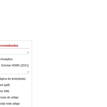
ersonalizados
 Analytics
 Scholar H5M5 (
2021
)
ágina do texto(beta)
ol (pdf)
 em XML
cias do artigo
itar este artigo