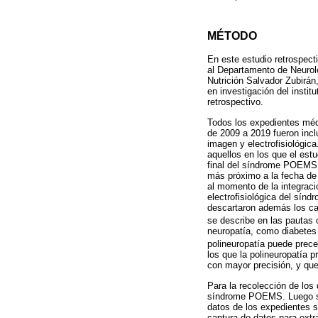
MÉTODO
En este estudio retrospec
al Departamento de Neurol
Nutrición Salvador Zubirán
en investigación del instit
retrospectivo.
Todos los expedientes méd
de 2009 a 2019 fueron incl
imagen y electrofisiológic
aquellos en los que el est
final del síndrome POEMS.
más próximo a la fecha de 
al momento de la integraci
electrofisiológica del sínd
descartaron además los ca
se describe en las pautas 
neuropatía, como diabete
polineuropatía puede pre
los que la polineuropatía 
con mayor precisión, y que
Para la recolección de los
síndrome POEMS. Luego se p
datos de los expedientes se
captura de datos para extra