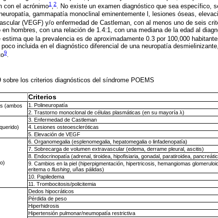
1
2
n con el acrónimo
,
. No existe un examen diagnóstico que sea específico, se
lineuropatía, gammapatía monoclinal eminentemente l, lesiones óseas, elevaci
 vascular (VEGF) y/o enfermedad de Castleman, con al menos uno de seis cri
o en hombres, con una relación de 1.4:1, con una mediana de la edad al diagn
e estima que la prevalencia es de aproximadamente 0.3 por 100,000 habitante
 poco incluida en el diagnóstico diferencial de una neuropatía desmielinizante
9
to
.
9 sobre los criterios diagnósticos del síndrome POEMS
Criterios
1. Polineuropatía
os (ambos
2. Trastorno monoclonal de células plasmáticas (en su mayoría λ)
3. Enfermedad de Castleman
querido)
4. Lesiones osteoescleróticas
5. Elevación de VEGF
6. Organomegalia (esplenomegalia, hepatomegalia o linfadenopatía)
7. Sobrecarga de volumen extravascular (edema, derrame pleural, ascitis)
8. Endocrinopatía (adrenal, tiroidea, hipofisiaria, gonadal, paratiroidea, pancreáti
o)
9. Cambios en la piel (hiperpigmentación, hipertricosis, hemangiomas glomeruloid
eritema o
flushing
, uñas pálidas)
10. Papiledema
11. Trombocitosis/policitemia
Dedos hipocráticos
Pérdida de peso
Hiperhidrosis
Hipertensión pulmonar/neumopatía restrictiva