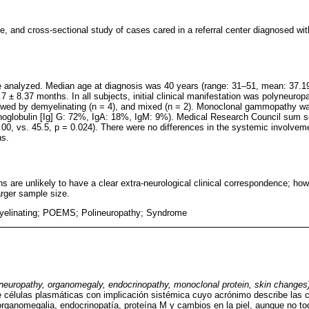
ve, and cross-sectional study of cases cared in a referral center diagnosed
 analyzed. Median age at diagnosis was 40 years (range: 31–51, mean: 37.1
7 ± 8.37 months. In all subjects, initial clinical manifestation was polyneuro
llowed by demyelinating (n = 4), and mixed (n = 2). Monoclonal gammopathy wa
noglobulin [Ig] G: 72%, IgA: 18%, IgM: 9%). Medical Research Council sum s
.00, vs. 45.5, p = 0.024). There were no differences in the systemic involve
ns.
ns are unlikely to have a clear extra-neurological clinical correspondence; how
larger sample size.
yelinating; POEMS; Polineuropathy; Syndrome
neuropathy, organomegaly, endocrinopathy, monoclonal protein, skin changes
células plasmáticas con implicación sistémica cuyo acrónimo describe las ca
organomegalia, endocrinopatía, proteína M y cambios en la piel, aunque no t