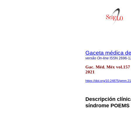
Gaceta médica d
versão On-line
ISSN
2696-1
Gac. Méd. Méx vol.157 
2021
https://doi.org/10.24875/gmm.2
Descripción clínic
síndrome POEMS