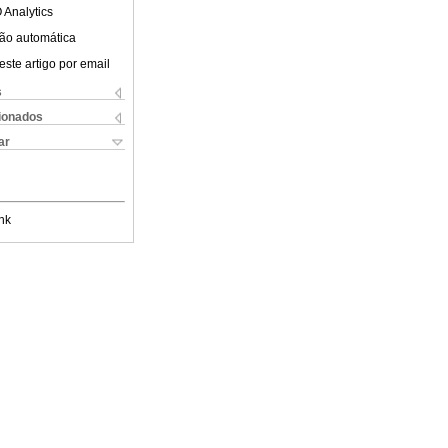
 Analytics
ão automática
este artigo por email
s
cionados
ar
nk