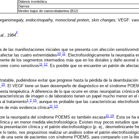
Diátesis trombótica
Diarrea
Niveles bajos de cianocobalamina (B12)
organomegaly, endocrinopathy, monoclonal protein, skin changes;
VEGF:
vasc
4
al., 1984
.
a de las manifestaciones iniciales que se presenta con afección sensitivomoto
10
11
 afectar las cuatro extremidades
,
. Electrofisiológicamente la neuropatía 
armente de los segmentos intermedios más que en los distales y daño axonal 
11
12
otores como sensitivos
,
. Es posible que se encuentre un patrón de afecta
ratable, pudiéndose evitar que progrese hasta la pérdida de la deambulación
15
,
. El VEGF tiene un buen desempeño de diagnóstico en el síndrome POE
esta terapéutica. A diferencia de lo que ocurre en otras neuropatías crónico-
racterísticas de imagen o de laboratorio tienen un papel mucho menor en el m
1
2
15
 al tratamiento
,
,
, aunque es probable que las características electrofisi
11
13
ere de más evidencia clínica
,
.
11
19
sobre la neuropatía del síndrome POEMS es también escasa
-
. Esta se ha 
clínica y en menor medida electrofisiológica. Existen muy pocos estudios que
a presentación clínica y el patrón electrofisiológico (p. ej., desmielinizante fr
or lo tanto, nos propusimos realizar un análisis sobre el patrón electrofisioló
a de una serie de pacientes con síndrome POEMS, para compararlo con la litera