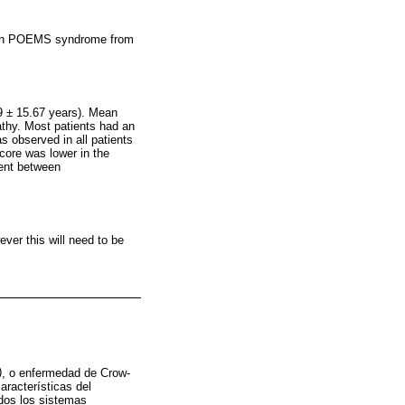
 with POEMS syndrome from
9 ± 15.67 years). Mean
pathy. Most patients had an
s observed in all patients
core was lower in the
ment between
ever this will need to be
)
, o enfermedad de Crow-
racterísticas del
odos los sistemas