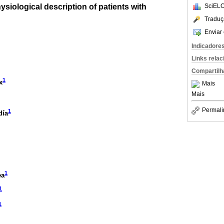
ysiological description of patients with
SciELO
Traduç
Enviar 
Indicadore
Links rela
Compartilh
1
x
Mais
Mais
Permali
1
día
1
ea
1
1