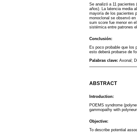
Se analizó a 11 pacientes 
años). La latencia media al
mayoría de los pacientes p
monoclonal se observó en 
sum score fue menor en el 
sistémica entre patrones el
Conclusión:
Es poco probable que los p
esto deberá probarse de f
Palabras clave:
Axonal; D
ABSTRACT
Introduction:
POEMS syndrome (polyneuro
gammopathy with polyneuro
Objective:
To describe potential asso