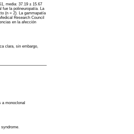
51, media: 37.19 ± 15.67
 fue la polineuropatía. La
ixto (n = 2). La gammapatía
 Medical Research Council
encias en la afección
ca clara, sin embargo,
s a monoclonal
S syndrome.