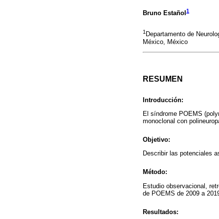
1
Bruno Estañol
1
Departamento de Neurologí
México, México
RESUMEN
Introducción:
El síndrome POEMS (polyn
monoclonal con polineuropat
Objetivo:
Describir las potenciales 
Método:
Estudio observacional, ret
de POEMS de 2009 a 201
Resultados: