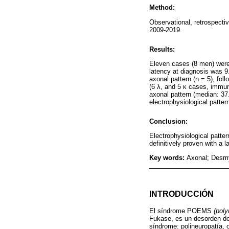
Method:
Observational, retrospecti
2009-2019.
Results:
Eleven cases (8 men) were
latency at diagnosis was 9.
axonal pattern (n = 5), fo
(6 λ, and 5 κ cases, immu
axonal pattern (median: 37
electrophysiological patter
Conclusion:
Electrophysiological patter
definitively proven with a 
Key words:
Axonal; Desm
INTRODUCCIÓN
El síndrome POEMS
(poly
Fukase, es un desorden de 
síndrome: polineuropatía, 