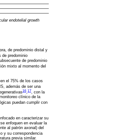
ular endotelial growth
ra, de predominio distal y
es de predominio
subsecuente de predominio
ción mixto al momento del
 en el 75% de los casos
MS, además de ser una
16
17
degenerativas
,
, con la
onitoreo clínico de la
ológicas puedan cumplir con
enfocado en caracterizar su
 se enfoquen en evaluar la
ente al patrón axonal) del
gico y su correspondencia
tura previa similar.