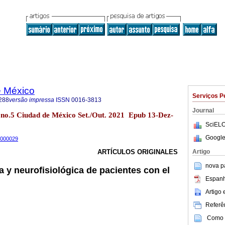
e México
Serviços P
288
versão impressa
ISSN
0016-3813
Journal
no.5 Ciudad de México Set./Out. 2021 Epub 13-Dez-
SciELO
Google
1000029
Artigo
ARTÍCULOS ORIGINALES
nova p
a y neurofisiológica de pacientes con el
Espanh
Artigo
Referên
Como c