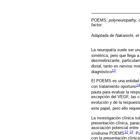
POEMS:
polyneuropathy, 
factor.
Adaptada de Nakanishi, et 
La neuropatía suele ser un
simétrica, pero que llega a
desmielinizante, particul
distal, tanto en nervios m
13
diagnóstico
.
El POEMS es una entidad t
14
con tratamiento oportuno
pauta para evaluar la respu
excepción del VEGF, las ca
evolución y de la respuesta
este papel, pero ello requi
La investigación clínica 
presentación clínica, para
asociación potencial entre l
12
13
síndrome POEMS
,
. P
con la presentación clínic