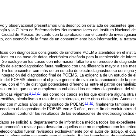
tivo y observacional presentamos una descripción detallada de pacientes que
ogía y la Clínica de Enfermedades Neuromusculares del Instituto Nacional d
, Ciudad de México. Se contó con la aprobación por el comité de investigación
uto, con exención de la firma de un consentimiento bajo información, al tratar
icos con diagnóstico consignado de síndrome POEMS atendidos en el institu
uidos en una base de datos electrónica diseñada para la recolección de informa
a. Se excluyeron los casos con información faltante o en proceso de diagnóst
udio de electrodiagnóstico fuera realizado con una diferencia mayor a seis me
 En los pacientes con más de un estudio de electrodiagnóstico se consignó y
integración del diagnóstico final de POEMS. La exigencia de un estudio de el
ón del POEMS obedece al objetivo general de evaluar la asociación de la pres
rome, con el fin de distinguir potenciales diferencias entre el patrón desmielini
sos en los que no se cumplieran a cabalidad los criterios diagnósticos del
3
10
20
clínicas vigentes
,
,
, así como los casos en los que existiera alguna otra 
s
mellitus
, alcoholismo o uso de quimioterapia, entre otras etiologías. Aunque
17
18
ceder con muchos años al diagnóstico de POEMS
,
, finalmente también se
precediera al diagnóstico de POEMS con ≥ 3 años, con el fin de excluir otros d
 pudieran confundir los resultados de las evaluaciones de electrodiagnóstic
 datos se solicitó al departamento de informática médica todos los expedient
rocedió a revisar para descartar aquellos que no cumplieran con los criter
leccionados fueron revisados exclusivamente por el autor del trabajo, el cual
er la información necesaria para el estudio. En los formularios de recolecció