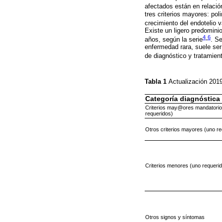
afectados están en relació
tres criterios mayores: po
crecimiento del endotelio
Existe un ligero predomini
4
6
años, según la serie
-
. S
enfermedad rara, suele ser
de diagnóstico y tratamien
Tabla 1
Actualización 201
Categoría diagnóstica
Criterios may@ores mandatori
requeridos)
Otros criterios mayores (uno re
Criterios menores (uno requerid
Otros signos y síntomas