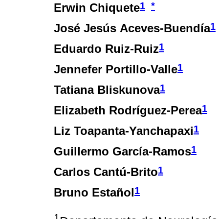
1
*
Erwin Chiquete
1
José Jesús Aceves-Buendía
1
Eduardo Ruiz-Ruiz
1
Jennefer Portillo-Valle
1
Tatiana Bliskunova
1
Elizabeth Rodríguez-Perea
1
Liz Toapanta-Yanchapaxi
1
Guillermo García-Ramos
1
Carlos Cantú-Brito
1
Bruno Estañol
1