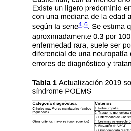
Existe un ligero predominio e
con una mediana de la edad al
4
6
según la serie
-
. Se estima q
aproximadamente 0.3 por 100
enfermedad rara, suele ser po
diferencial de una neuropatía
errores de diagnóstico y trata
Tabla 1
Actualización 2019 sob
síndrome POEMS
Categoría diagnóstica
Criterios
1. Polineuropatía
Criterios may@ores mandatorios (ambos
requeridos)
2. Trastorno monoclonal 
3. Enfermedad de Castl
Otros criterios mayores (uno requerido)
4. Lesiones osteoescleró
5. Elevación de VEGF
6. Organomegalia (esplen