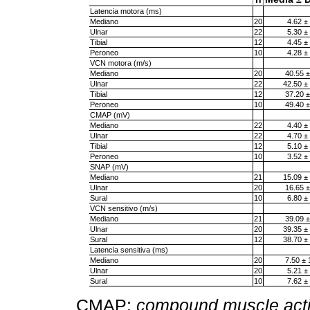
Latencia motora (ms)
Mediano
20
4.62 ±
Ulnar
22
5.30 ±
Tibial
12
4.45 ±
Peroneo
10
4.28 ±
VCN motora (m/s)
Mediano
20
40.55 ±
Ulnar
22
42.50 ±
Tibial
12
37.20 ±
Peroneo
10
49.40 ±
CMAP (mV)
Mediano
22
4.40 ±
Ulnar
22
4.70 ±
Tibial
12
5.10 ±
Peroneo
10
3.52 ±
SNAP (mV)
Mediano
21
15.09 ±
Ulnar
20
16.65 ±
Sural
10
6.80 ±
VCN sensitivo (m/s)
Mediano
21
39.09 ±
Ulnar
20
39.35 ±
Sural
12
38.70 ±
Latencia sensitiva (ms)
Mediano
20
7.50 ± 
Ulnar
20
5.21 ±
Sural
10
7.62 ±
CMAP:
compound muscle actio