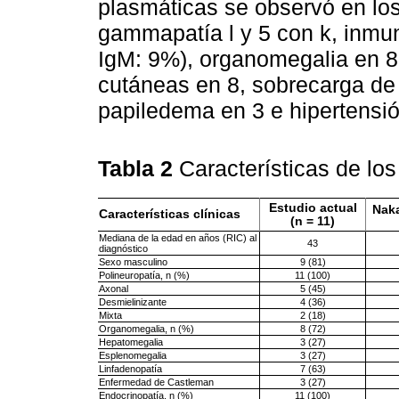
plasmáticas se observó en los
gammapatía l y 5 con k, inmun
IgM: 9%), organomegalia en 8,
cutáneas en 8, sobrecarga de
papiledema en 3 e hipertensi
Tabla 2
Características de l
Estudio actual
Naka
Características clínicas
(n = 11)
Mediana de la edad en años (RIC) al
43
diagnóstico
Sexo masculino
9 (81)
Polineuropatía, n (%)
11 (100)
Axonal
5 (45)
Desmielinizante
4 (36)
Mixta
2 (18)
Organomegalia, n (%)
8 (72)
Hepatomegalia
3 (27)
Esplenomegalia
3 (27)
Linfadenopatía
7 (63)
Enfermedad de Castleman
3 (27)
Endocrinopatía, n (%)
11 (100)