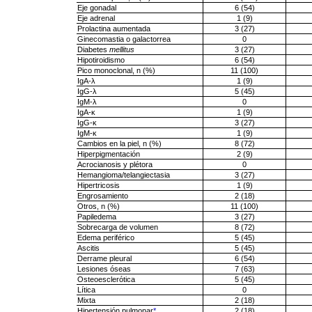
Eje gonadal
6 (54)
Eje adrenal
1 (9)
Prolactina aumentada
3 (27)
Ginecomastia o galactorrea
0
Diabetes
mellitus
3 (27)
Hipotiroidismo
6 (54)
Pico monoclonal, n (%)
11 (100)
IgA-λ
1 (9)
IgG-λ
5 (45)
IgM-λ
0
IgA-κ
1 (9)
IgG-κ
3 (27)
IgM-κ
1 (9)
Cambios en la piel, n (%)
8 (72)
Hiperpigmentación
2 (9)
Acrocianosis y plétora
0
Hemangioma/telangiectasia
3 (27)
Hipertricosis
1 (9)
Engrosamiento
2 (18)
Otros, n (%)
11 (100)
Papiledema
3 (27)
Sobrecarga de volumen
8 (72)
Edema periférico
5 (45)
Ascitis
5 (45)
Derrame pleural
6 (54)
Lesiones óseas
7 (63)
Osteoesclerótica
5 (45)
Lítica
0
Mixta
2 (18)
Hipertensión pulmonar
*
2 (18)