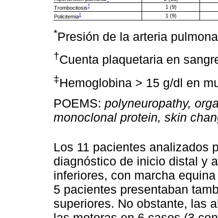
†
1 (9)
Trombocitosis
‡
1 (9)
Policitemia
*
Presión de la arteria pulmon
†
Cuenta plaquetaria en sangre
‡
Hemoglobina > 15 g/dl en mu
POEMS:
polyneuropathy, org
monoclonal protein, skin cha
Los 11 pacientes analizados 
diagnóstico de inicio distal 
inferiores, con marcha equina 
5 pacientes presentaban tamb
superiores. No obstante, las a
las motoras en 6 casos (3 con