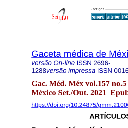
Gaceta médica de Méx
versão On-line
ISSN
2696-
1288
versão impressa
ISSN
001
Gac. Méd. Méx vol.157 no.5
México Set./Out. 2021 Epu
https://doi.org/10.24875/gmm.210
ARTÍCULO