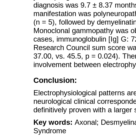
diagnosis was 9.7 ± 8.37 months. I
manifestation was polyneuropath
(n = 5), followed by demyelinati
Monoclonal gammopathy was obse
cases, immunoglobulin [Ig] G: 
Research Council sum score was
37.00, vs. 45.5, p = 0.024). The
involvement between electrophys
Conclusion:
Electrophysiological patterns are
neurological clinical correspond
definitively proven with a larger
Key words:
Axonal; Desmyelin
Syndrome