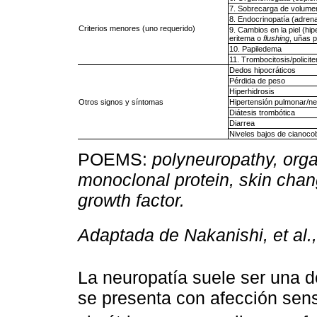
7. Sobrecarga de volumen
8. Endocrinopatía (adrenal
Criterios menores (uno requerido)
9. Cambios en la piel (hi
eritema o
flushing
, uñas p
10. Papiledema
11. Trombocitosis/policit
Dedos hipocráticos
Pérdida de peso
Hiperhidrosis
Otros signos y síntomas
Hipertensión pulmonar/ne
Diátesis trombótica
Diarrea
Niveles bajos de cianoco
POEMS:
polyneuropathy, org
monoclonal protein, skin chan
growth factor.
Adaptada de Nakanishi, et al.
La neuropatía suele ser una d
se presenta con afección sens