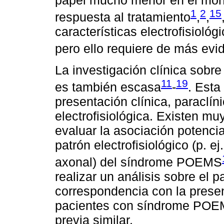
1
2
15
respuesta al tratamiento
,
,
características electrofisioló
pero ello requiere de más evid
La investigación clínica sob
11
19
es también escasa
-
. Esta
presentación clínica, paraclí
electrofisiológica. Existen m
evaluar la asociación potencial
patrón electrofisiológico (p. ej
axonal) del síndrome POEMS
realizar un análisis sobre el p
correspondencia con la presen
pacientes con síndrome POEMS
previa similar.