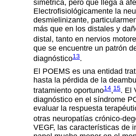
simétrica, pero que llega a af
Electrofisiológicamente la ne
desmielinizante, particularme
más que en los distales y da
distal, tanto en nervios moto
que se encuentre un patrón d
13
diagnóstico
.
El POEMS es una entidad trat
hasta la pérdida de la deamb
14
15
tratamiento oportuno
,
. El
diagnóstico en el síndrome 
evaluar la respuesta terapéuti
otras neuropatías crónico-deg
VEGF, las características de 
papel mucho menor en el monit