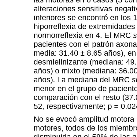
alteraciones sensitivas negati
inferiores se encontró en los 
hiporreflexia de extremidades
normorreflexia en 4. El MRC
s
pacientes con el patrón axona
media: 31.40 ± 8.65 años), e
desmielinizante (mediana: 49.
años) o mixto (mediana: 36.00
años). La mediana del MRC
s
menor en el grupo de paciente
comparación con el resto (37.0
52, respectivamente; p = 0.02
No se evocó amplitud motora 
motores, todos de los miembro
disminuida en el 59% de las a