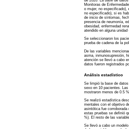
de 2020. La base de datos c
Monitoras de Enfermedades 
o mujer, no especificado), 
no especificado), si es ha
de inicio de síntomas, fec
presencia de neumonía, eda
obesidad, enfermedad renal
atendido en alguna unidad 
Se seleccionaron los paci
prueba de cadena de la po
De las variables mencionad
asma, inmunosupresión, hipe
atención se llevó a cabo en
datos fueron registrados p
Análisis estadístico
Se limpió la base de datos
sexo en 10 pacientes. Las 
mostraron menos de 0.5 % d
Se realizó estadística desc
mentales con el objetivo de
asintótica fue corroborad
estas pruebas se definió q
%). El resto de las variab
Se llevó a cabo un modelo 