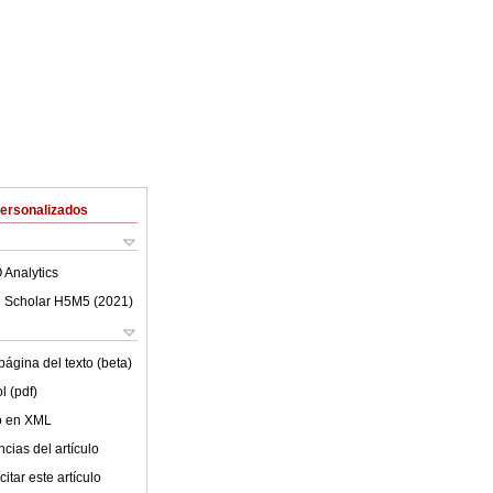
Personalizados
 Analytics
 Scholar H5M5 (
2021
)
ágina del texto (beta)
l (pdf)
lo en XML
cias del artículo
itar este artículo