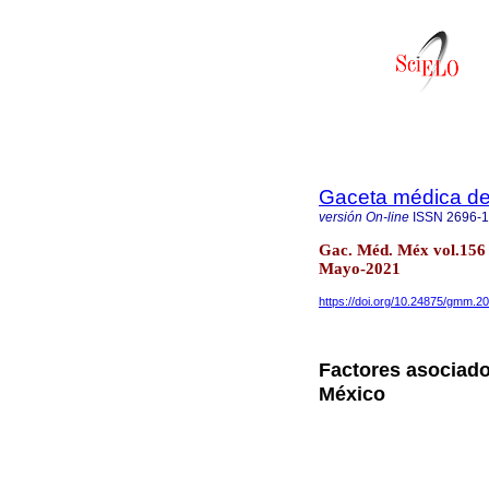
Gaceta médica d
versión On-line
ISSN
2696-
Gac. Méd. Méx vol.156 
Mayo-2021
https://doi.org/10.24875/gmm.2
Factores asociad
México