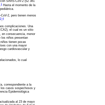
os con SARS-CoV-2 (52 381
1
.
Hasta el momento de la
pediátrica.
S-CoV-2, pero tienen menos
3
4
,
enos complicaciones. Una
CA2), el cual es un sitio
y, en consecuencia, menor
e los niños presentan
 niños tienen pocas
aíses con una mayor
iesgo cardiovascular y
elacionados, lo cual
a, correspondiente a la
de los casos sospechosos y
rencia Epidemiológica
actualizada al 23 de mayo