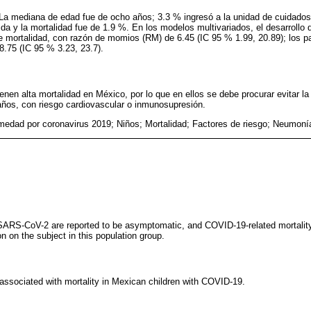
La mediana de edad fue de ocho años; 3.3 % ingresó a la unidad de cuidados 
ida y la mortalidad fue de 1.9 %. En los modelos multivariados, el desarrollo
 de mortalidad, con razón de momios (RM) de 6.45 (IC 95 % 1.99, 20.89); los p
8.75 (IC 95 % 3.23, 23.7).
nen alta mortalidad en México, por lo que en ellos se debe procurar evitar 
años, con riesgo cardiovascular o inmunosupresión.
medad por coronavirus 2019; Niños; Mortalidad; Factores de riesgo; Neumoní
SARS-CoV-2 are reported to be asymptomatic, and COVID-19-related mortality 
on on the subject in this population group.
 associated with mortality in Mexican children with COVID-19.