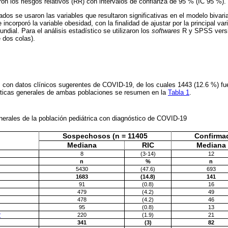
ron los riesgos relativos (RR) con intervalos de confianza de 95 % (IC 95 %).
dos se usaron las variables que resultaron significativas en el modelo bivaria
 incorporó la variable obesidad, con la finalidad de ajustar por la principal va
undial. Para el análisis estadístico se utilizaron los
softwares
R y SPSS versió
e dos colas).
 con datos clínicos sugerentes de COVID-19, de los cuales 1443 (12.6 %) fue
ticas generales de ambas poblaciones se resumen en la
Tabla 1
.
nerales de la población pediátrica con diagnóstico de COVID-19
Sospechosos (n = 11405
Confirmad
Mediana
RIC
Mediana
8
(3-14)
12
n
%
n
5430
(47.6)
693
1683
(14.8)
141
91
(0.8)
16
479
(4.2)
49
478
(4.2)
46
95
(0.8)
13
*
220
(1.9)
21
341
(3)
82