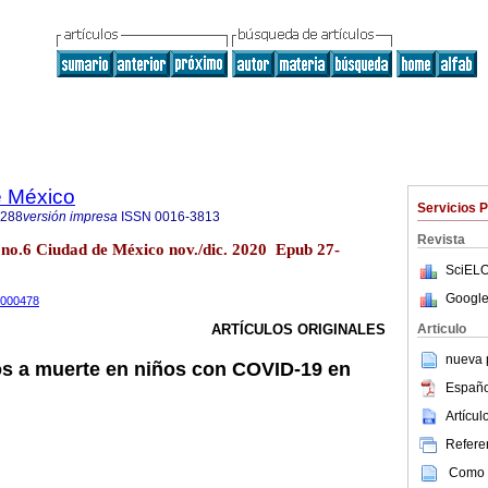
e México
Servicios 
1288
versión impresa
ISSN
0016-3813
Revista
no.6 Ciudad de México nov./dic. 2020 Epub 27-
SciELO
Google
0000478
Articulo
ARTÍCULOS ORIGINALES
nueva p
os a muerte en niños con COVID-19 en
Españo
Artícu
Referen
Como c