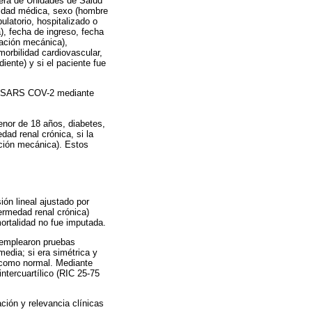
fuera de Unidades de Salud
unidad médica, sexo (hombre
ulatorio, hospitalizado o
), fecha de ingreso, fecha
lación mecánica),
orbilidad cardiovascular,
iente) y si el paciente fue
el SARS COV-2 mediante
enor de 18 años, diabetes,
dad renal crónica, si la
lación mecánica). Estos
ión lineal ajustado por
ermedad renal crónica)
ortalidad no fue imputada.
e emplearon pruebas
media; si era simétrica y
 como normal. Mediante
ntercuartílico (RIC 25-75
ción y relevancia clínicas