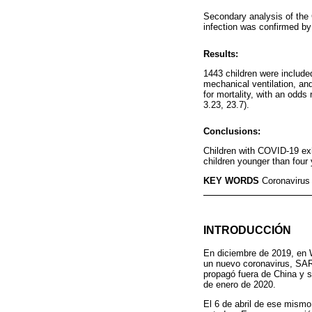
Secondary analysis of the
infection was confirmed b
Results:
1443 children were include
mechanical ventilation, an
for mortality, with an odds
3.23, 23.7).
Conclusions:
Children with COVID-19 exh
children younger than four
KEY WORDS
Coronavirus 
INTRODUCCIÓN
En diciembre de 2019, en 
un nuevo coronavirus, SA
propagó fuera de China y s
de enero de 2020.
El 6 de abril de ese mismo