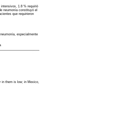
intensivos, 1.8 % requirió
 de neumonía constituyó el
acientes que requirieron
la neumonía, especialmente
a
in them is low; in Mexico,