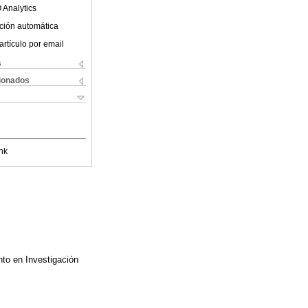
 Analytics
ción automática
artículo por email
s
cionados
nk
nto en Investigación