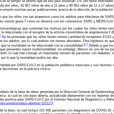
n en el tiempo se estimó que en ese país existirían 176 190 niños infectad
de dos años, 42 857 niños de dos a 11 años y 80 952 niños de 12 a 17 años)
ocumento existían pocas publicaciones acerca de la afección de la población 
en que los niños son tan propensos como los adultos para infectarse de SAR
2
 es menos grave,
como se observa con los coronavirus SARS y MERS-CoV.
s inmunológicas que sustentan los motivos por los cuales los niños tienen m
 la relacionada con el receptor de la enzima convertidora de angiotensina 2 (E
5
Se ha postulado que los niños tienen menos cantidad de receptores ECA2 
n los adultos, por lo cual podrían ser menos afectados. Otra hipótesis es qu
6
7
que la mortalidad se ha relacionado con la comorbilidad.
,
Debido a que los
 que presenten menor morbimortalidad; sin embargo, México es uno de los p
fantil, lo cual trae consigo un importante número de pacientes con diabetes, r
por lo que la mortalidad podría ser alta.
talidad por SARS-CoV-2 en la población pediátrica mexicana y sus factores r
e decisiones en la práctica clínica.
undario de la base de datos generada por la Dirección General de Epidemiologí
ico, la cual es una base abierta, actualizada diariamente con los reportes 
ba positiva para SARS-CoV-2 por el Instituto Nacional de Diagnóstico y Refe
/documentos/datos-abiertos-152127
).
de la base, la cual incluyó 215 656 pacientes con diagnóstico de COVID-19, 