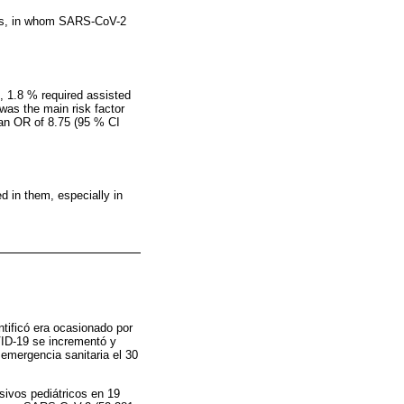
ars, in whom SARS-CoV-2
, 1.8 % required assisted
was the main risk factor
d an OR of 8.75 (95 % CI
d in them, especially in
tificó era ocasionado por
ID-19 se incrementó y
 emergencia sanitaria el 30
sivos pediátricos en 19