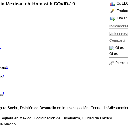
rs in Mexican children with COVID-19
SciELO
Traduc
Enviar 
Indicadore
Links rela
Compartir
Otros
2
Otros
Permali
4
Anda
5
ón
7
sa
uro Social, División de Desarrollo de la Investigación, Centro de Adiestramie
a Ceguera en México, Coordinación de Enseñanza, Ciudad de México
 de México