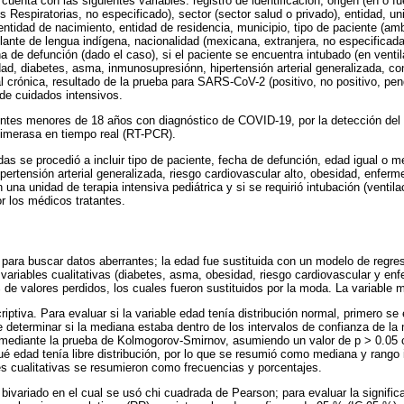
uenta con las siguientes variables: registro de identificación, origen (en o 
Respiratorias, no especificado), sector (sector salud o privado), entidad, 
entidad de nacimiento, entidad de residencia, municipio, tipo de paciente (amb
blante de lengua indígena, nacionalidad (mexicana, extranjera, no especificada
ha de defunción (dado el caso), si el paciente se encuentra intubado (en venti
d, diabetes, asma, inmunosupresiónn, hipertensión arterial generalizada, com
 crónica, resultado de la prueba para SARS-CoV-2 (positivo, no positivo, pend
de cuidados intensivos.
entes menores de 18 años con diagnóstico de COVID-19, por la detección d
limerasa en tiempo real (RT-PCR).
as se procedió a incluir tipo de paciente, fecha de defunción, edad igual o m
rtensión arterial generalizada, riesgo cardiovascular alto, obesidad, enferme
 una unidad de terapia intensiva pediátrica y si se requirió intubación (venti
or los médicos tratantes.
 para buscar datos aberrantes; la edad fue sustituida con un modelo de regres
variables cualitativas (diabetes, asma, obesidad, riesgo cardiovascular y enf
e valores perdidos, los cuales fueron sustituidos por la moda. La variable m
riptiva. Para evaluar si la variable edad tenía distribución normal, primero s
 determinar si la mediana estaba dentro de los intervalos de confianza de la 
a mediante la prueba de Kolmogorov-Smirnov, asumiendo un valor de p > 0.05
ué edad tenía libre distribución, por lo que se resumió como mediana y rango i
les cualitativas se resumieron como frecuencias y porcentajes.
bivariado en el cual se usó chi cuadrada de Pearson; para evaluar la significa