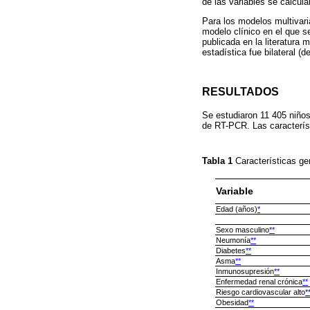
de las variables se calcula
Para los modelos multivaria
modelo clínico en el que se
publicada en la literatura m
estadística fue bilateral (d
RESULTADOS
Se estudiaron 11 405 niños
de RT-PCR. Las caracterís
Tabla 1
Características ge
Variable
Edad (años)
*
Sexo masculino
**
Neumonía
**
Diabetes
**
Asma
**
Inmunosupresión
**
Enfermedad renal crónica
**
Riesgo cardiovascular alto
*
Obesidad
**