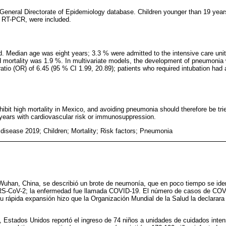
 General Directorate of Epidemiology database. Children younger than 19 ye
y RT-PCR, were included.
d. Median age was eight years; 3.3 % were admitted to the intensive care unit
d mortality was 1.9 %. In multivariate models, the development of pneumonia 
 ratio (OR) of 6.45 (95 % CI 1.99, 20.89); patients who required intubation ha
ibit high mortality in Mexico, and avoiding pneumonia should therefore be trie
 years with cardiovascular risk or immunosuppression.
disease 2019; Children; Mortality; Risk factors; Pneumonia
Wuhan, China, se describió un brote de neumonía, que en poco tiempo se iden
RS-CoV-2; la enfermedad fue llamada COVID-19. El número de casos de COV
u rápida expansión hizo que la Organización Mundial de la Salud la declarara
, Estados Unidos reportó el ingreso de 74 niños a unidades de cuidados inten