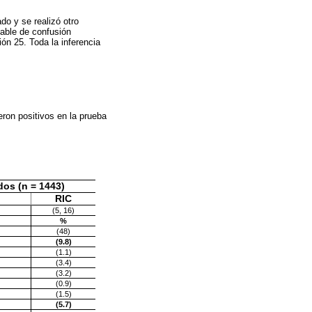
do y se realizó otro
riable de confusión
n 25. Toda la inferencia
ron positivos en la prueba
os (n = 1443)
RIC
(5, 16)
%
(48)
(9.8)
(1.1)
(3.4)
(3.2)
(0.9)
(1.5)
(5.7)