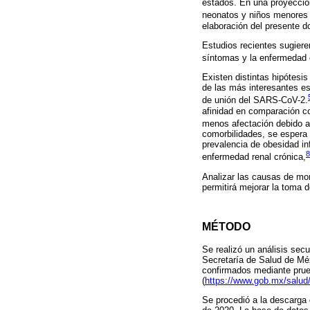
estados. En una proyecció
neonatos y niños menores 
elaboración del presente d
Estudios recientes sugier
síntomas y la enfermedad
Existen distintas hipótesi
de las más interesantes es
de unión del SARS-CoV-2.
afinidad en comparación co
menos afectación debido a 
comorbilidades, se espera
prevalencia de obesidad in
8
enfermedad renal crónica,
Analizar las causas de mor
permitirá mejorar la toma d
MÉTODO
Se realizó un análisis sec
Secretaría de Salud de Méx
confirmados mediante prue
(
https://www.gob.mx/salud
Se procedió a la descarga 