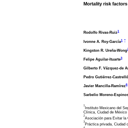
Mortality risk facto
1
Rodolfo Rivas-Ruiz
1
*
Ivonne A. Roy-García
Kingston R. Ureña-Wong
3
Felipe Aguilar-Ituarte
Gilberto F. Vázquez-de 
Pedro Gutiérrez-Castrell
6
Javier Mancilla-Ramírez
Sarbelio Moreno-Espino
1
Instituto Mexicano del Seg
Clínica, Ciudad de México
2
Asociación para Evitar l
3
Práctica privada, Ciudad
4