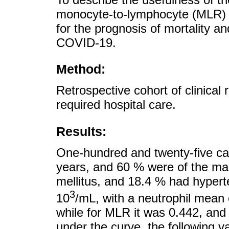
monocyte-to-lymphocyte (MLR) a
for the prognosis of mortality an
COVID-19.
Method:
Retrospective cohort of clinica
required hospital care.
Results:
One-hundred and twenty-five c
years, and 60 % were of the ma
mellitus, and 18.4 % had hyper
3
10
/mL, with a neutrophil mean 
while for MLR it was 0.442, and
under the curve, the following v