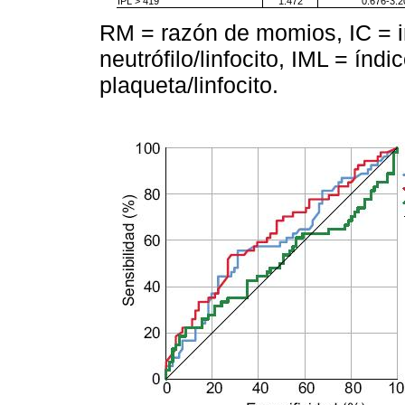
IPL > 419
1.472
0.676-3.2
RM = razón de momios, IC = in
neutrófilo/linfocito, IML = índi
plaqueta/linfocito.