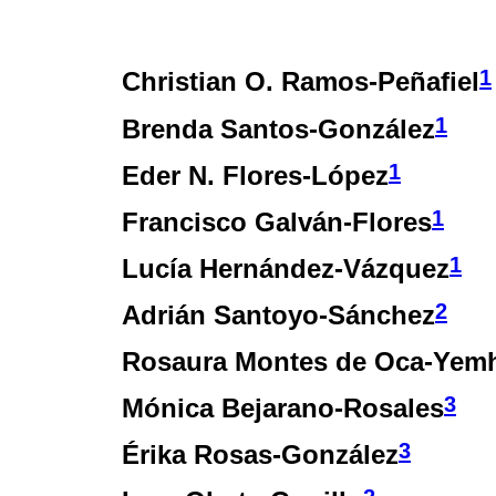
1
Christian O. Ramos-Peñafiel
1
Brenda Santos-González
1
Eder N. Flores-López
1
Francisco Galván-Flores
1
Lucía Hernández-Vázquez
2
Adrián Santoyo-Sánchez
Rosaura Montes de Oca-Yem
3
Mónica Bejarano-Rosales
3
Érika Rosas-González