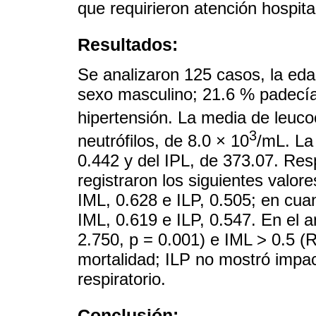
que requirieron atención hospital
Resultados:
Se analizaron 125 casos, la ed
sexo masculino; 21.6 % padecía 
hipertensión. La media de leuco
3
neutrófilos, de 8.0 × 10
/mL. La
0.442 y del IPL, de 373.07. Resp
registraron los siguientes valor
IML, 0.628 e ILP, 0.505; en cua
IML, 0.619 e ILP, 0.547. En el a
2.750, p = 0.001) e IML > 0.5 (
mortalidad; ILP no mostró impact
respiratorio.
Conclusión: