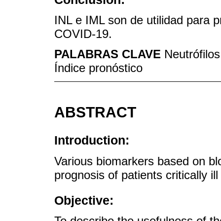
INL e IML son de utilidad para p
COVID-19.
PALABRAS CLAVE
Neutrófilo
Índice pronóstico
ABSTRACT
Introduction:
Various biomarkers based on bl
prognosis of patients critically i
Objective:
To describe the usefulness of t