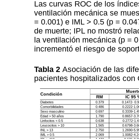
Las curvas ROC de los índices
ventilación mecánica se mues
= 0.001) e IML > 0.5 (p = 0.0
de muerte; IPL no mostró relac
la ventilación mecánica (p = 0
incrementó el riesgo de soport
Tabla 2
Asociación de las dife
pacientes hospitalizados co
Muert
Condición
RM
IC 95 
Diabetes
0.379
0.1472- 0.
Comorbilidades
0.486
0.2222-1.0
Sexo masculino
0.697
0.3339-1.4
Edad > 50 años
1.790
0.8657-3.7
Linfocitos < 0.5
0.638
0.2772-1.4
Leucocitos > 10
1.565
0.6798-3.6
INL > 13
2.750
1.2690-5.9
IML > 0.5
2.069
1.0082-4.2