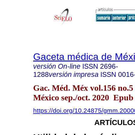
Gaceta médica de Méx
versión On-line
ISSN
2696-
1288
versión impresa
ISSN
0016
Gac. Méd. Méx vol.156 no.5
México sep./oct. 2020 Epu
https://doi.org/10.24875/gmm.200
ARTÍCULO