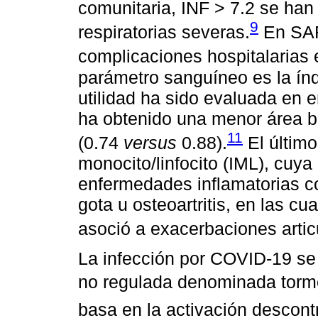
comunitaria, INF > 7.2 se ha
9
respiratorias severas.
En SAR
complicaciones hospitalarias e
parámetro sanguíneo es la índi
utilidad ha sido evaluada en e
ha obtenido una menor área b
11
(0.74
versus
0.88).
El último
monocito/linfocito (IML), cuy
enfermedades inflamatorias c
gota u osteoartritis, en las cu
asoció a exacerbaciones artic
La infección por COVID-19 se 
no regulada denominada torme
basa en la activación descont