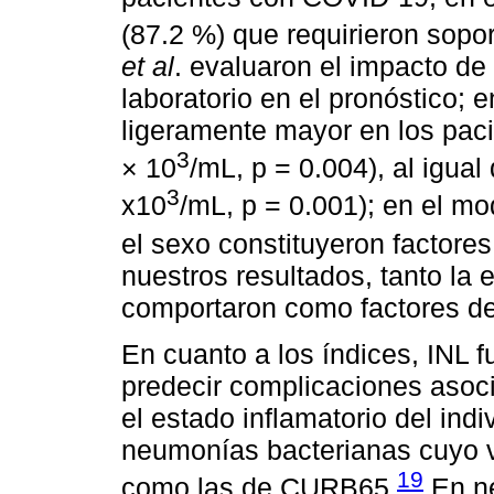
(87.2 %) que requirieron soport
et al
. evaluaron el impacto de 
laboratorio en el pronóstico; e
ligeramente mayor en los paci
3
× 10
/mL, p = 0.004), al igual
3
x10
/mL, p = 0.001); en el mo
el sexo constituyeron factore
nuestros resultados, tanto la
comportaron como factores de
En cuanto a los índices, INL f
predecir complicaciones asoci
el estado inflamatorio del indi
neumonías bacterianas cuyo 
19
como las de CURB65.
En ne