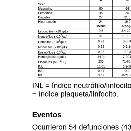
Sexo
Masculino
80
64
Femenino
45
36
Diabetes
27
21.6
Hipertensión
24
19.2
Media
Rang
3
9.5
3.4-22
Leucocitos (×10
/µL)
3
8.0
2.1-18
Neutrófilos (×10
/µL)
3
0.91
0-5.7
Linfocitos (×10
/µL)
3
0.33
0-1.1
Monocitos (×10
/µL)
3
0.02
0-0.3
Eosinófilos (×10
/µL)
Hemoglobina (g/dL)
14.9)
7-20.
3
233
71-60
Plaquetas (×10
/µL)
INL
12.01
1.9-5
IML
0.44
0-2
IPL
373
0-213
INL = índice neutrófilo/linfocit
= índice plaqueta/linfocito.
Eventos
Ocurrieron 54 defunciones (43