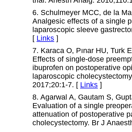
6. Schulmeyer MCC, de la Maza
Analgesic effects of a single 
laparoscopic sleeve gastrect
[
Links
]
7. Karaca O, Pınar HU, Turk E
Effects of single-dose preemp
ibuprofen on postoperative op
laparoscopic cholecystectomy
2017;20:1-7. [
Links
]
8. Agarwal A, Gautam S, Gupt
Evaluation of a single preoper
attenuation of postoperative p
cholecystectomy. Br J Anaest