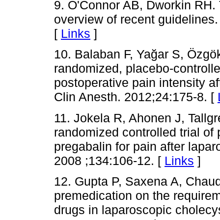
9. O'Connor AB, Dworkin RH. 
overview of recent guideline
[
Links
]
10. Balaban F, Yağar S, Özgö
randomized, placebo-controlle
postoperative pain intensity a
Clin Anesth. 2012;24:175-8. [
11. Jokela R, Ahonen J, Tallg
randomized controlled trial of 
pregabalin for pain after lapa
2008 ;134:106-12. [
Links
]
12. Gupta P, Saxena A, Chaudh
premedication on the requirem
drugs in laparoscopic chole