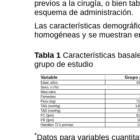
previos a la cirugía, o bien t
esquema de administración.
Las características demográfi
homogéneas y se muestran e
Tabla 1
Características basal
grupo de estudio
Variable
Grupo 
Edad, años
43
Sexo, n (%)
Masculino
Femenino
Peso (kg)
71
TAS (mmHg)
130
TAD (mmHg)
7
FC (lpm)
81
FR (lpm)
1
Hamilton 72 h previas
1
*
Datos para variables cuantit