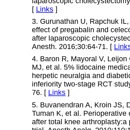
laparoscopic cholecystectomy
[
Links
]
3. Gurunathan U, Rapchuk IL, 
effect of pregabalin and cele
after laparoscopic cholecystec
Anesth. 2016;30:64-71. [
Link
4. Baron R, Mayoral V, Leijon 
MJ, et al. 5% lidocaine medica
herpetic neuralgia and diabet
inferiority two-stage RCT stu
76. [
Links
]
5. Buvanendran A, Kroin JS, D
Tuman K, et al. Perioperative 
after total knee arthroplasty:
trial. Anesth Analg. 2010;110: