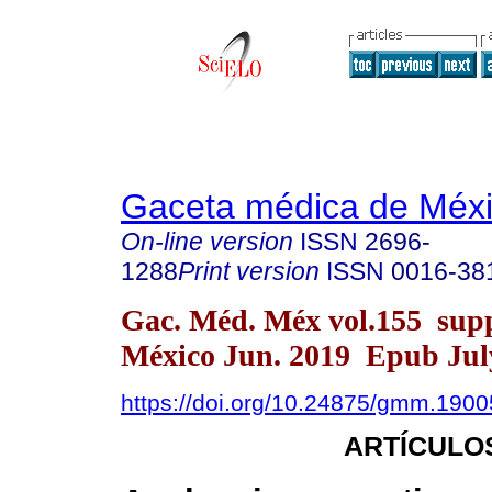
Gaceta médica de Méx
On-line version
ISSN
2696-
1288
Print version
ISSN
0016-38
Gac. Méd. Méx vol.155 sup
México Jun. 2019 Epub July
https://doi.org/10.24875/gmm.190
ARTÍCULO