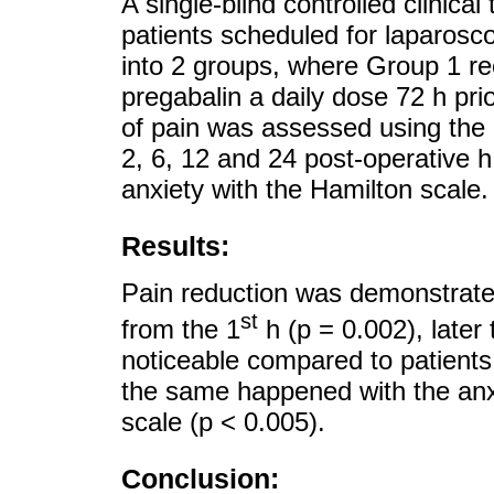
A single-blind controlled clinica
patients scheduled for laparosc
into 2 groups, where Group 1 r
pregabalin a daily dose 72 h prio
of pain was assessed using the
2, 6, 12 and 24 post-operative h,
anxiety with the Hamilton scale.
Results:
Pain reduction was demonstrated
st
from the 1
h (p = 0.002), later
noticeable compared to patients
the same happened with the anxi
scale (p < 0.005).
Conclusion: