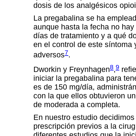
dosis de los analgésicos opio
La pregabalina se ha empleado
aunque hasta la fecha no hay
días de tratamiento y a qué do
en el control de este síntoma
7
adversos
.
8
9
Dworkin y Freynhagen
,
refi
iniciar la pregabalina para t
es de 150 mg/día, administrá
con la que ellos obtuvieron u
de moderada a completa.
En nuestro estudio decidimos 
prescripción previos a la cir
diferentes estudios que la i