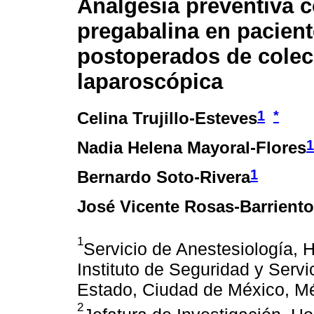
Analgesia preventiva 
pregabalina en pacien
postoperados de colec
laparoscópica
1
*
Celina Trujillo-Esteves
1
Nadia Helena Mayoral-Flores
1
Bernardo Soto-Rivera
José Vicente Rosas-Barrient
1
Servicio de Anestesiología, H
Instituto de Seguridad y Servi
Estado, Ciudad de México, M
2