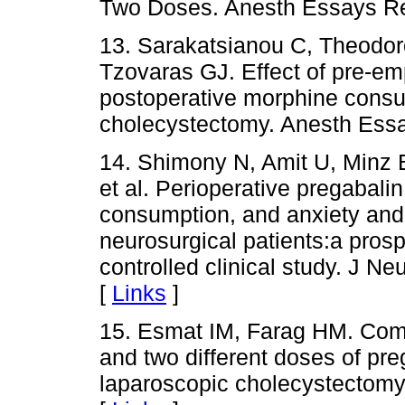
Two Doses. Anesth Essays Re
13. Sarakatsianou C, Theodor
Tzovaras GJ. Effect of pre-em
postoperative morphine consu
cholecystectomy. Anesth Essa
14. Shimony N, Amit U, Minz
et al. Perioperative pregabalin
consumption, and anxiety and 
neurosurgical patients:a pros
controlled clinical study. J N
[
Links
]
15. Esmat IM, Farag HM. Com
and two different doses of pre
laparoscopic cholecystectomy