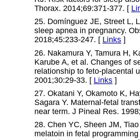
Thorax. 2014;69:371-377. [
Li
25. Domínguez JE, Street L, 
sleep apnea in pregnancy. Ob
2018;45:233-247. [
Links
]
26. Nakamura Y, Tamura H, K
Karube A, et al. Changes of s
relationship to feto-placental 
2001;30:29-33. [
Links
]
27. Okatani Y, Okamoto K, Ha
Sagara Y. Maternal-fetal tran
near term. J Pineal Res. 1998
28. Chen YC, Sheen JM, Tiao 
melatoin in fetal programming