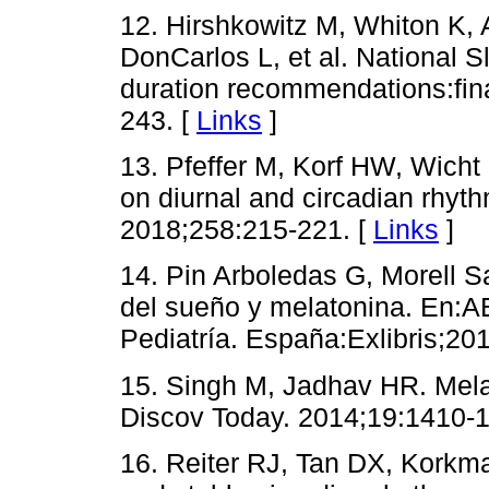
12. Hirshkowitz M, Whiton K, 
DonCarlos L, et al. National 
duration recommendations:fina
243. [
Links
]
13. Pfeffer M, Korf HW, Wicht
on diurnal and circadian rhy
2018;258:215-221. [
Links
]
14. Pin Arboledas G, Morell 
del sueño y melatonina. En:A
Pediatría. España:Exlibris;201
15. Singh M, Jadhav HR. Mela
Discov Today. 2014;19:1410-1
16. Reiter RJ, Tan DX, Korkm