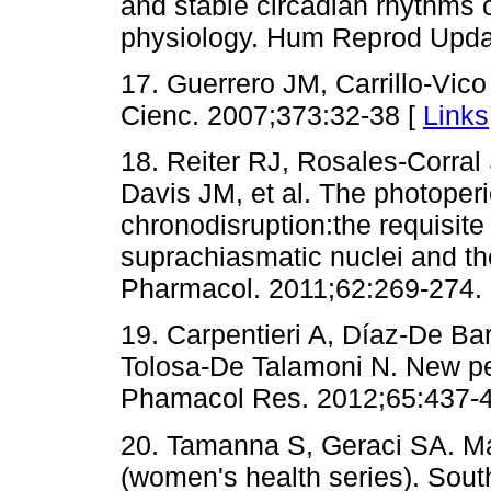
and stable circadian rhythms o
physiology. Hum Reprod Upda
17. Guerrero JM, Carrillo-Vic
Cienc. 2007;373:32-38 [
Links
18. Reiter RJ, Rosales-Corra
Davis JM, et al. The photoperi
chronodisruption:the requisite
suprachiasmatic nuclei and th
Pharmacol. 2011;62:269-274.
19. Carpentieri A, Díaz-De Ba
Tolosa-De Talamoni N. New pe
Phamacol Res. 2012;65:437-4
20. Tamanna S, Geraci SA. M
(women's health series). Sou