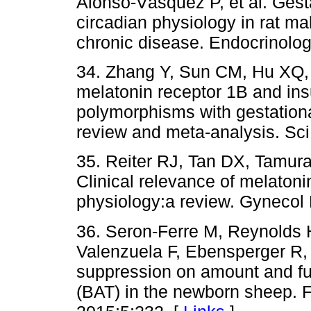
Alonso-Vásquez P, et al. Gest
circadian physiology in rat mal
chronic disease. Endocrinolo
34. Zhang Y, Sun CM, Hu XQ, 
melatonin receptor 1B and insu
polymorphisms with gestationa
review and meta-analysis. Sci
35. Reiter RJ, Tan DX, Tamur
Clinical relevance of melatoni
physiology:a review. Gynecol 
36. Seron-Ferre M, Reynolds
Valenzuela F, Ebensperger R, 
suppression on amount and fun
(BAT) in the newborn sheep. F