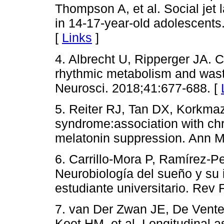
Thompson A, et al. Social jet
in 14-17-year-old adolescents.
[
Links
]
4. Albrecht U, Ripperger JA. 
rhythmic metabolism and wast
Neurosci. 2018;41:677-688. [
5. Reiter RJ, Tan DX, Korkma
syndrome:association with chr
melatonin suppression. Ann M
6. Carrillo-Mora P, Ramírez-
Neurobiología del sueño y su 
estudiante universitario. Rev
7. van Der Zwan JE, De Vente
Koot HM, et al. Longitudinal 