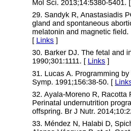
Mol Sci. 2013;14:5380-5401. 
29. Sandyk R, Anastasiadis P
gland and spontaneous abortio
melatonin and magnetic field.
[
Links
]
30. Barker DJ. The fetal and i
1990;301:1111. [
Links
]
31. Lucas A. Programming by e
Symp. 1991;156:38-50. [
Link
32. Ayala-Moreno R, Racotta 
Perinatal undernutrition progr
offspring. Br J Nutr. 2014;10:
33. Méndez N, Halabi D, Spic