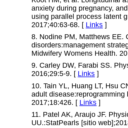
anxiety during pregnancy, and 
using parallel process latent
2017;40:63-68. [
Links
]
8. Nodine PM, Matthews EE.
disorders:management strate
Midwifery Womens Health. 20
9. Carley DW, Farabi SS. Phys
2016;29:5-9. [
Links
]
10. Tain YL, Huang LT, Hsu 
adult disease:reprogramming b
2017;18:426. [
Links
]
11. Patel AK, Araujo JF. Physi
UU.:StatPearls [sitio web];201