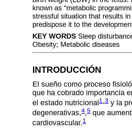
known as “metabolic programming
stressful situation that results i
predispose it to the development
KEY WORDS
Sleep disturbanc
Obesity; Metabolic diseases
INTRODUCCIÓN
El sueño como proceso fisioló
que ha cobrado importancia en
1
3
el estado nutricional
-
y la p
4
5
degenerativas,
,
que aumenta
1
cardiovascular.