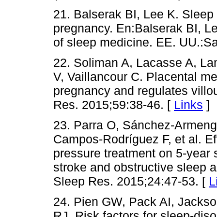
21. Balserak BI, Lee K. Sleep 
pregnancy. En:Balserak BI, Lee
of sleep medicine. EE. UU.:S
22. Soliman A, Lacasse A, La
V, Vaillancour C. Placental m
pregnancy and regulates villou
Res. 2015;59:38-46. [
Links
]
23. Parra O, Sánchez-Armengo
Campos-Rodríguez F, et al. Ef
pressure treatment on 5-year s
stroke and obstructive sleep a
Sleep Res. 2015;24:47-53. [
L
24. Pien GW, Pack AI, Jacks
RJ. Risk factors for sleep-dis