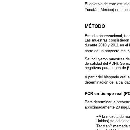
El objetivo de este estudi
Yucatán, México) en muestr
MÉTODO
Estudio observacional, tran
Las muestras consistieron
durante 2010 y 2011 en el 
parte de un proyecto realiz
Se incluyeron muestras de 
de calidad del ADN). Se ex
negativas para el gen de β-
A partir del hisopado oral 
determinación de la calida
PCR en tiempo real (P
Para determinar la presenc
aproximadamente 20 ng/µL d
−A la mezcla de re
Unidos) se adicion
®
TaqMan
marcada co