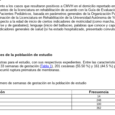
to a los casos que resultaron positivos a CMVH en el domicilio reportado en
antes de la licenciatura en rehabilitación de acuerdo con la Guía de Evaluaci
 Pacientes Pediátricos, basada en parámetros generales de la Organización 
inación de la Licenciatura en Rehabilitación de la Universidad Autónoma de 
specto a la edad de inicio de ciertos indicadores de motricidad (como marcha
rse y de garabateo); lenguaje (inicio del balbuceo, palabras que conoce y cap
ndicadores generales de salud (si ha estado hospitalizado, presentado convuls
les de la población de estudio
ras para el estudio, con sus respectivos expedientes. Entre las característi
8.33 semanas de gestación (
Tabla 1
), 201 cesáreas (55.50 %) y 161 (44.5 %) p
 ocurrió ruptura prematura de membranas.
número de semanas de gestación en la población de estudio
ión
Frecuencia
14
248
100
362