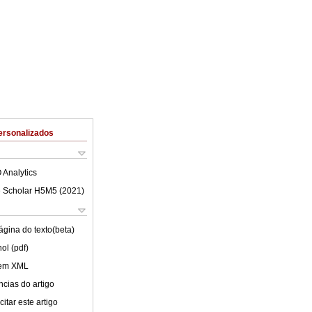
ersonalizados
 Analytics
 Scholar H5M5 (
2021
)
ágina do texto(beta)
ol (pdf)
 em XML
cias do artigo
itar este artigo