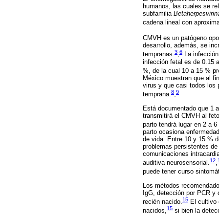
humanos, las cuales se re
subfamilia
Betaherpesvirin
cadena lineal con aproxim
CMVH es un patógeno oport
desarrollo, además, se in
3
6
tempranas.
,
La infección
infección fetal es de 0.15
%, de la cual 10 a 15 % pr
México muestran que al fin
virus y que casi todos los
8
9
temprana.
,
Está documentado que 1 a 
transmitirá el CMVH al feto
parto tendrá lugar en 2 a 
parto ocasiona enfermedade
de vida. Entre 10 y 15 % d
problemas persistentes de 
comunicaciones intracardia
12
auditiva neurosensorial.
,
puede tener curso sintomá
Los métodos recomendados 
IgG, detección por PCR y c
15
recién nacido.
El cultivo
15
nacidos,
si bien la dete