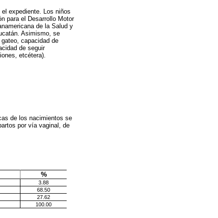
 el expediente. Los niños
ón para el Desarrollo Motor
Panamericana de la Salud y
Yucatán. Asimismo, se
, gateo, capacidad de
acidad de seguir
iones, etcétera).
cas de los nacimientos se
artos por vía vaginal, de
%
3.88
68.50
27.62
100.00