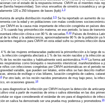
lacionan con el estado de la respuesta inmune. CMVH es el miembro más repr
ae
(familia herpesviridae). Son virus envueltos de simetría icosaédrica y un
1
3
adamente 120 a 250 kilopares de bases (kpb).
-
3
5
unista de amplia distribución mundial.
-
Se ha reportado un aumento de su 
crementa con la edad y en poblaciones con malas condiciones socioeconómic
 por CMVH es la causa más importante de infección congénita en países desa
 a 2 % cuando hay primoinfección materna; en ese periodo, la tasa de transmis
8
10
esentará infección clínica con 90 % de secuelas.
-
Países de América Lati
al de la niñez y la adolescencia, aproximadamente 90 % de la población ya h
 pacientes negativos para CMVH en esta edad sufre su primera infección dura
4 % de las mujeres embarazadas padecerá la primoinfección a lo largo de su
, la infección congénita afectará a 1 % de los recién nacidos y la infección 
11
13
6 % de los recién nacidos y habitualmente será asintomática.
-
La forma adq
s respiratorias como bronquitis o neumonitis intersticial, manifestándose a p
e niños con infecciones congénitas por CMVH asintomáticas en el periodo neo
gravedad variable, que pueden ser letales, entre ellos se han descrito malf
cas, atresia de esófago o vías biliares, luxación congénita de cadera, catar
13
Por otro lado, en los recién nacidos prematuros de muy bajo peso, la infe
14
tico, en ocasiones graves.
para diagnosticar la infección por CMVH incluyen la detección de anticuerp
ultivo viral a partir de muestras de orina o saliva obtenidas en las dos prim
 celular se sigue considerando el estándar de oro para el diagnóstico de infec
16
cción en saliva ha demostrado ser una prueba muy poderosa y prometedora.