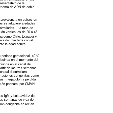
esentativo de la
 genoma de ADN de doble
prevalencia en países en
as se adquiere a edades
7
rrollados.
La tasa de
ión vertical es de 20 a 45
na como Chile, Ecuador y
a sido infectada con el
nte la edad adulta
 periodo gestacional, 40 %
adquirida en el momento del
uirida en el canal del
artir de las tres semanas
natal desarrollará
ormaciones congénitas como
atas, megacolon y pérdida
cción posnatal por CMVH
os IgM y baja avidez de
eras semanas de vida del
ción congénita en recién