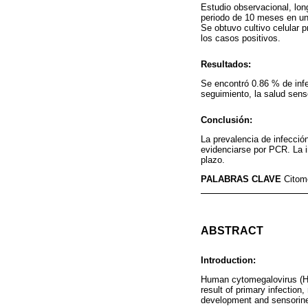
Estudio observacional, lon
periodo de 10 meses en un
Se obtuvo cultivo celular p
los casos positivos.
Resultados:
Se encontró 0.86 % de infe
seguimiento, la salud sens
Conclusión:
La prevalencia de infecció
evidenciarse por PCR. La i
plazo.
PALABRAS CLAVE
Citom
ABSTRACT
Introduction:
Human cytomegalovirus (HC
result of primary infection
development and sensorineu