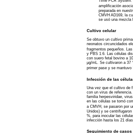
Time PCR System. La
amplificación asoci
preparada en nuestr
CMVH AD169, la cual
se usó una mezcla l
Cultivo celular
Se obtuvo un cultivo prima
neonatos circuncidados ele
fragmentos pequeños. Las c
y PBS 1:6. Las células di
con suero fetal bovino a 1
µg/mL. Se cultivaron a 37
primer pase y se mantuvo 
Infección de las célula
Una vez que el cultivo de 
con un virus de referencia
familia herpesviridae, vir
en las células se tomó como
a CMVH, se pasaron por un 
Unidos) y se centrifugaro
%, para inocular las célul
infección hasta los 21 día
Seguimiento de casos 