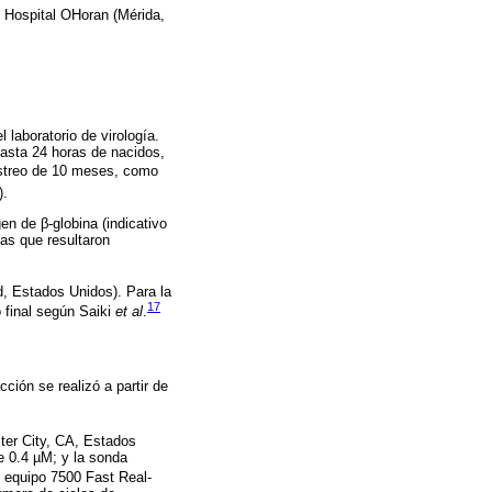
 Hospital OHoran (Mérida,
 laboratorio de virología.
asta 24 horas de nacidos,
uestreo de 10 meses, como
).
n de β-globina (indicativo
as que resultaron
, Estados Unidos). Para la
17
 final según Saiki
et al
.
ión se realizó a partir de
ter City, CA, Estados
 0.4 µM; y la sonda
 equipo 7500 Fast Real-