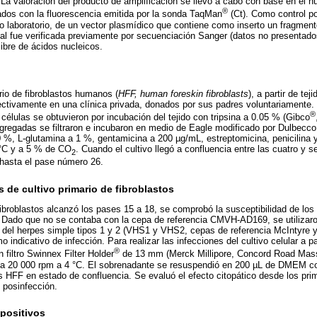
 valoración del producto de amplificación se llevó a cabo con base en el n
®
ados con la fluorescencia emitida por la sonda TaqMan
(Ct). Como control pos
o laboratorio, de un vector plasmídico que contiene como inserto un fragmen
 fue verificada previamente por secuenciación Sanger (datos no presentado
ibre de ácidos nucleicos.
rio de fibroblastos humanos (
HFF, human foreskin fibroblasts
), a partir de te
ctivamente en una clínica privada, donados por sus padres voluntariamente. 
®
élulas se obtuvieron por incubación del tejido con tripsina a 0.05 % (Gibco
sgregadas se filtraron e incubaron en medio de Eagle modificado por Dulbec
0 %, L-glutamina a 1 %, gentamicina a 200 µg/mL, estreptomicina, penicilina y
 °C y a 5 % de CO
. Cuando el cultivo llegó a confluencia entre las cuatro y s
2
hasta el pase número 26.
s de cultivo primario de fibroblastos
fibroblastos alcanzó los pases 15 a 18, se comprobó la susceptibilidad de los
. Dado que no se contaba con la cepa de referencia CMVH-AD169, se utilizaro
us del herpes simple tipos 1 y 2 (VHS1 y VHS2, cepas de referencia McIntyre y 
 indicativo de infección. Para realizar las infecciones del cultivo celular a p
®
filtro Swinnex Filter Holder
de 13 mm (Merck Millipore, Concord Road Mas
n a 20 000 rpm a 4 °C. El sobrenadante se resuspendió en 200 µL de DMEM co
as HFF en estado de confluencia. Se evaluó el efecto citopático desde los pri
s posinfección.
positivos