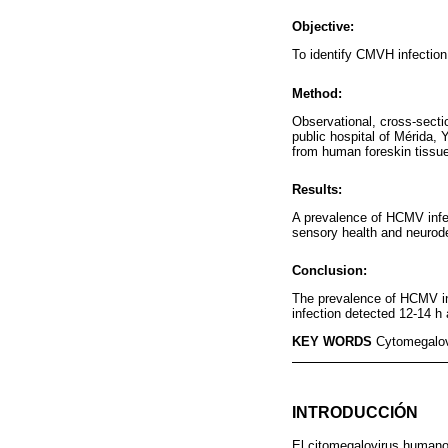
Objective:
To identify CMVH infection
Method:
Observational, cross-secti
public hospital of Mérida,
from human foreskin tissue 
Results:
A prevalence of HCMV infec
sensory health and neurod
Conclusion:
The prevalence of HCMV inf
infection detected 12-14 h
KEY WORDS
Cytomegalovi
INTRODUCCIÓN
El citomegalovirus humano