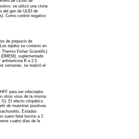
úmero de ciclos de
itivo, se utilizó una clona
to del gen de UL83 de
s). Como control negativo
jidos de prepucio de
Los tejidos se cortaron en
, Thermo Fisher Scientific)
co (DMEM), suplementado
 anfotericina B a 2.5
eis semanas, se realizó el
 HFF para ser infectados
n otros virus de la misma
G). El efecto citopático
artir de muestras positivas
sachusetts, Estados
n suero fetal bovino a 2
meros cuatro días de la