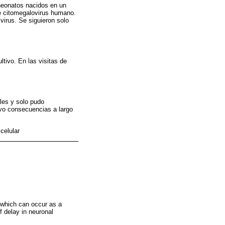
 neonatos nacidos en un
e citomegalovirus humano.
 virus. Se siguieron solo
tivo. En las visitas de
les y solo pudo
uvo consecuencias a largo
celular
 which can occur as a
f delay in neuronal