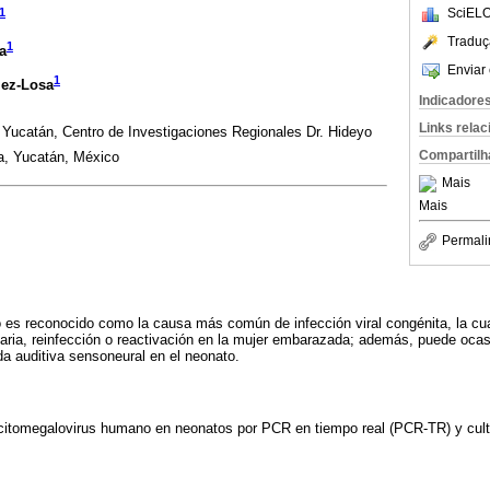
SciELO
1
Traduç
1
a
Enviar 
1
lez-Losa
Indicadore
Links rela
Yucatán, Centro de Investigaciones Regionales Dr. Hideyo
Compartilh
a, Yucatán, México
Mais
Mais
Permali
 es reconocido como la causa más común de infección viral congénita, la c
maria, reinfección o reactivación en la mujer embarazada; además, puede ocasi
da auditiva sensoneural en el neonato.
or citomegalovirus humano en neonatos por PCR en tiempo real (PCR-TR) y culti