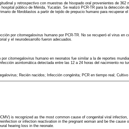
gitudinal y retrospectivo con muestras de hisopado oral provenientes de 362
 hospital público de Mérida, Yucatán. Se realizó PCR-TR para la detección d
rimario de fibroblastos a partir de tejido de prepucio humano para recuperar el
cción por citomegalovirus humano por PCR-TR. No se recuperó el virus en cul
orial y el neurodesarrollo fueron adecuados.
n por citomegalovirus humano en neonatos fue similar a la de reportes mundia
nfección asintomática detectada entre las 12 a 24 horas del nacimiento no t
egalovirus; Recién nacidos; Infección congénita; PCR en tiempo real; Cultivo 
MV) is recognized as the most common cause of congenital viral infection,
, reinfection or infection reactivation in the pregnant woman and be the cause o
ral hearing loss in the neonate.