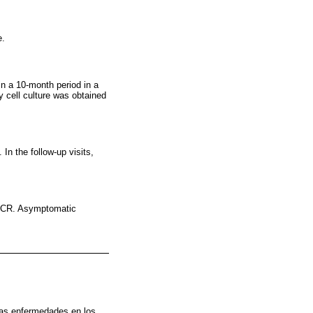
e.
in a 10-month period in a
y cell culture was obtained
In the follow-up visits,
T-PCR. Asymptomatic
ias enfermedades en los