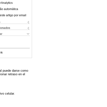
 Analytics
ão automática
este artigo por email
s
cionados
ar
nk
ual puede darse como
onar retraso en el
vo celular.