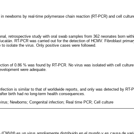
 in newborns by real-time polymerase chain reaction (RT-PCR) and cell cultur
onal, retrospective study with oral swab samples from 362 neonates born with
 Yucatán. RT-PCR was carried out for the detection of HCMV. Fibroblast primar
to isolate the virus. Only positive cases were followed.
tion of 0.86 % was found by RT-PCR. No virus was isolated with cell culture. 
evelopment were adequate.
ection is similar to that of worldwide reports, and only was detected by R
 after birth had no long-term health consequences.
rus; Newborns; Congenital infection; Real time PCR; Cell culture
 (CMVH) es un virus ampliamente distribuido en el mundo y es causa de var