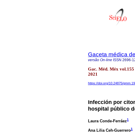
Gaceta médica d
versão On-line
ISSN
2696-1
Gac. Méd. Méx vol.155 
2021
https://doi.org/10.24875/gmm.1
Infección por cit
hospital público 
1
Laura Conde-Ferráez
1
Ana Lilia Ceh-Guerrero