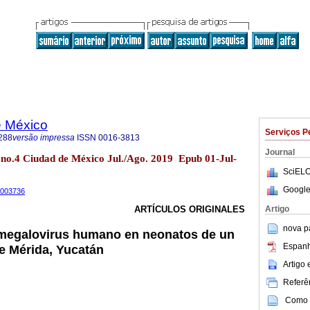
e México
Serviços P
288
versão impressa
ISSN
0016-3813
Journal
no.4 Ciudad de México Jul./Ago. 2019 Epub 01-Jul-
SciELO
Google
9003736
Artigo
ARTÍCULOS ORIGINALES
nova p
omegalovirus humano en neonatos de un
Espanh
de Mérida, Yucatán
Artigo
Referên
Como c