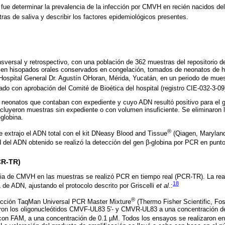
o fue determinar la prevalencia de la infección por CMVH en recién nacidos del
as de saliva y describir los factores epidemiológicos presentes.
sversal y retrospectivo, con una población de 362 muestras del repositorio del
 en hisopados orales conservados en congelación, tomados de neonatos de h
Hospital General Dr. Agustín OHoran, Mérida, Yucatán, en un periodo de m
ado con aprobación del Comité de Bioética del hospital (registro CIE-032-3-09
neonatos que contaban con expediente y cuyo ADN resultó positivo para el ge
cluyeron muestras sin expediente o con volumen insuficiente. Se eliminaron l
globina.
®
se extrajo el ADN total con el kit DNeasy Blood and Tissue
(Qiagen, Maryland
d del ADN obtenido se realizó la detección del gen β-globina por PCR en punto
CR-TR)
ia de CMVH en las muestras se realizó PCR en tiempo real (PCR-TR). La reacc
18
e ADN, ajustando el protocolo descrito por Griscelli
et al
.:
®
acción TaqMan Universal PCR Master Mixture
(Thermo Fisher Scientific, Fos
aron los oligonucleótidos CMVF-UL83 5'- y CMVR-UL83 a una concentración de
n FAM, a una concentración de 0.1 µM. Todos los ensayos se realizaron en