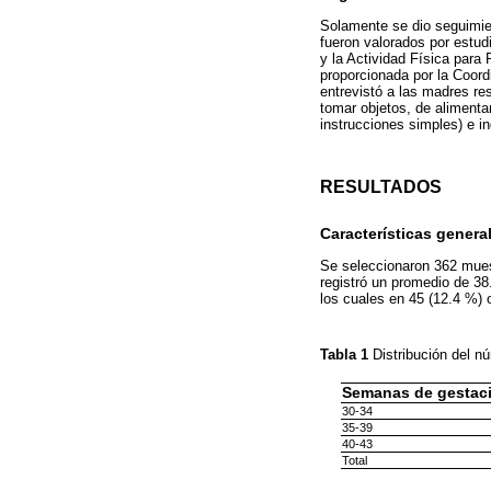
Solamente se dio seguimien
fueron valorados por estudi
y la Actividad Física para
proporcionada por la Coord
entrevistó a las madres re
tomar objetos, de alimenta
instrucciones simples) e i
RESULTADOS
Características genera
Se seleccionaron 362 muest
registró un promedio de 3
los cuales en 45 (12.4 %)
Tabla 1
Distribución del 
Semanas de gestac
30-34
35-39
40-43
Total