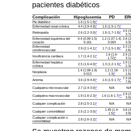
pacientes diabéticos
Complicación
Hipoglucemia
PD
ER
Pie diabético
1.6 (1.5-1.9)
*
Enfermedad renal crónica
4.4 (3.9-4.9)
*
1.6 (1.5-1.7)
*
3.5 (3
Retinopatía
2.6 (2.2-3.0)
*
1.8 (1.7-1.8)
*
3.7)
Enfermedad isquémica del
0.4 (0.09-1.5)
1.2 (1.07-1.4)
2.8 (2
corazón
0.161
0.003
3.3)
Enfermedad
2.3 (2
2.9 (2.1-4.1)
*
1.7 (1.5-1.8)
*
cerebrovascular
2.6)
1.6 (1.6-
2.9 (2
Insuficiencia cardiaca
1.7 (1.4-2.1)
*
1.72)
*
3.1)
Enfermedad hepática
1.9 (1
2.5 (1.6-4.0)
*
1.3 (1.2-1.5)
*
crónica
2.3)
1.4 (1.08-1.9)
1.2 (1.18-
1.5 (1
Neoplasia
0.013
1.3)
*
1.6)
7.3 (6
Anemia
3.6 (2.9-4.4)
*
1.6 (1.5-1.7)
*
7.8)
Cualquiera microvascular
2.7 (2.4-3.0)
*
N/A
N/
2.9 (2
Cualquiera macrovascular
1.9 (1.6-2.3)
*
1.6 (1.6-1.7)
*
*
3.0)
Cualquier complicación
2.8 (2.5-3.1)
*
N/A
N/
1.45 (1.4-
3.8 (3
Cualquier comorbilidad
2.5 (2.1-3.0)
*
1.5)
*
3.9)
Cualquier complicación o
2.8 (2.6-3.2)
*
N/A
N/
comorbilidad