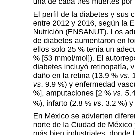
una de cada tres muertes por
El perfil de la diabetes y su
entre 2012 y 2016, según la 
Nutrición (ENSANUT). Los adu
de diabetes aumentaron en f
ellos solo 25 % tenía un adec
% [53 mmol/mol]). El autorrep
diabetes incluyó retinopatía, 
daño en la retina (13.9 %
vs
. 
vs
. 9.9 %) y enfermedad vascu
%], amputaciones [2 %
vs
. 5.
%), infarto (2.8 %
vs
. 3.2 %) y
En México se advierten diferen
norte de la Ciudad de México
más bien industriales, donde 