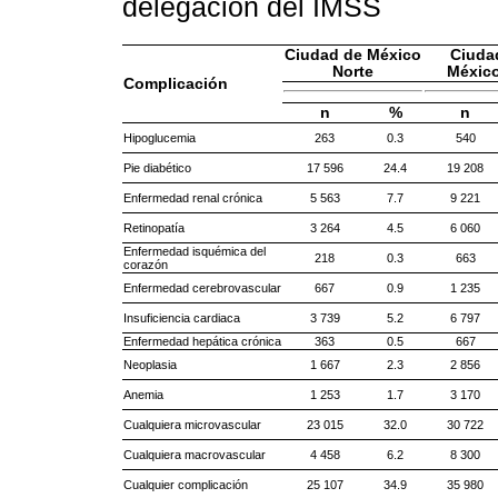
delegación del IMSS
Ciudad de México
Ciuda
Norte
México
Complicación
n
%
n
Hipoglucemia
263
0.3
540
Pie diabético
17 596
24.4
19 208
Enfermedad renal crónica
5 563
7.7
9 221
Retinopatía
3 264
4.5
6 060
Enfermedad isquémica del
218
0.3
663
corazón
Enfermedad cerebrovascular
667
0.9
1 235
Insuficiencia cardiaca
3 739
5.2
6 797
Enfermedad hepática crónica
363
0.5
667
Neoplasia
1 667
2.3
2 856
Anemia
1 253
1.7
3 170
Cualquiera microvascular
23 015
32.0
30 722
Cualquiera macrovascular
4 458
6.2
8 300
Cualquier complicación
25 107
34.9
35 980