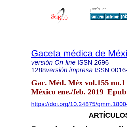
Gaceta médica de Méx
versión On-line
ISSN
2696-
1288
versión impresa
ISSN
0016
Gac. Méd. Méx vol.155 no.1
México ene./feb. 2019 Epub
https://doi.org/10.24875/gmm.180
ARTÍCULO