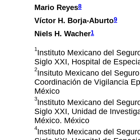
8
Mario Reyes
9
Víctor H. Borja-Aburto
1
Niels H. Wacher
1
Instituto Mexicano del Segur
Siglo XXI, Hospital de Espec
2
Insituto Mexicano del Seguro
Coordinación de Vigilancia E
México
3
Instituto Mexicano del Segur
Siglo XXI, Unidad de Investig
México. México
4
Instituto Mexicano del Segur