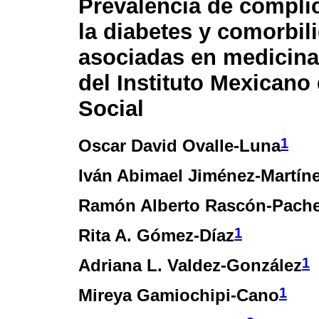
Prevalencia de compli
la diabetes y comorbil
asociadas en medicina 
del Instituto Mexicano
Social
1
Oscar David Ovalle-Luna
Iván Abimael Jiménez-Martín
Ramón Alberto Rascón-Pach
1
Rita A. Gómez-Díaz
1
Adriana L. Valdez-González
1
Mireya Gamiochipi-Cano