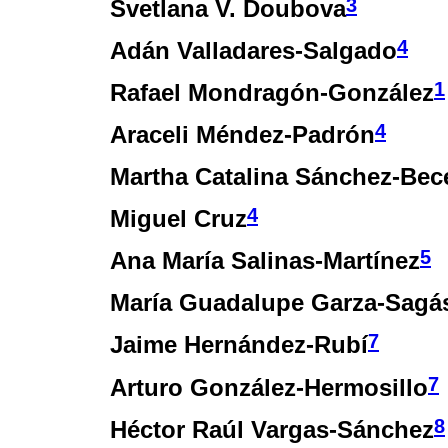
3
Svetlana V. Doubova
4
Adán Valladares-Salgado
1
Rafael Mondragón-González
4
Araceli Méndez-Padrón
Martha Catalina Sánchez-Bec
4
Miguel Cruz
5
Ana María Salinas-Martínez
María Guadalupe Garza-Sagá
7
Jaime Hernández-Rubí
7
Arturo González-Hermosillo
8
Héctor Raúl Vargas-Sánchez