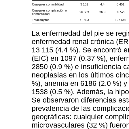
Cualquier comorbilidad
3 161
4.4
6 451
Cualquier complicación o
26 583
36.9
39 529
comorbilidad
Total sujetos
71 893
127 646
La enfermedad del pie se regi
enfermedad renal crónica (ERC
13 115 (4.4 %). Se encontró 
(EIC) en 1097 (0.37 %), enfe
2850 (0.9 %) e insuficiencia c
neoplasias en los últimos cin
%), anemia en 6186 (2.0 %) y
1538 (0.5 %). Además, la hipo
Se observaron diferencias esta
prevalencia de las complicaci
geográficas: cualquier compli
microvasculares (32 %) fuero