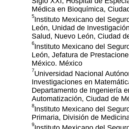
Siglo XXI, Hospital de Especi
Médica en Bioquímica, Ciuda
5
Instituto Mexicano del Segur
León, Unidad de Investigación
Salud, Nuevo León, Ciudad d
6
Instituto Mexicano del Segur
León, Jefatura de Prestacion
México. México
7
Universidad Nacional Autónom
Investigaciones en Matemátic
Departamento de Ingeniería 
Automatización, Ciudad de M
8
Instituto Mexicano del Segur
Primaria, División de Medicin
9
Instituto Mexicano del Segur