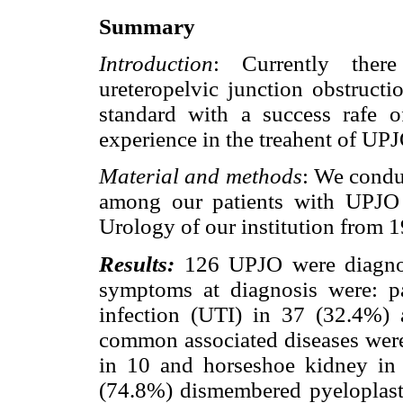
Summary
Introduction
: Currently ther
ureteropelvic junction obstruct
standard with a success rafe 
experience in the treahent of UPJ
Material and methods
: We condu
among our patients with UPJO s
Urology of our institution from 
Results:
126 UPJO were diagnos
symptoms at diagnosis were: pai
infection (UTI) in 37 (32.4%)
common associated diseases were 
in 10 and horseshoe kidney in
(74.8%) dismembered pyeloplasti