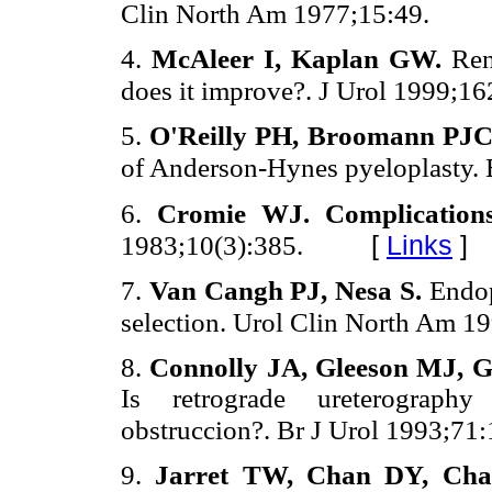
Clin North Am 1977;15:49.
4.
McAleer I, Kaplan GW.
Rena
does it improve?. J Urol 1999;1
5.
O'Reilly PH, Broomann PJC
of Anderson-Hynes pyeloplasty.
6.
Cromie WJ. Complications 
[
Links
]
1983;10(3):385.
7.
Van Cangh PJ, Nesa S.
Endop
selection. Urol Clin North Am 1
8.
Connolly JA, Gleeson MJ, 
Is retrograde ureterography 
obstruccion?. Br J Urol 1993;71
9.
Jarret TW, Chan DY, Cha