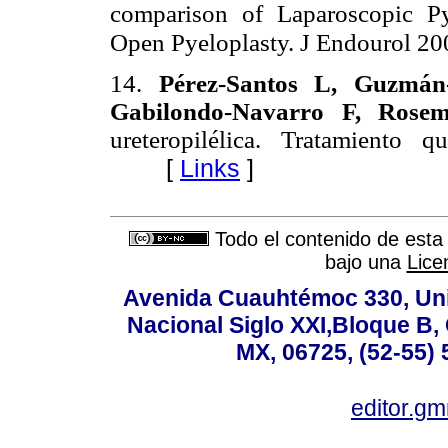
comparison of Laparoscopic Py
Open Pyeloplasty. J Endourol 20
14.
Pérez-Santos L, Guzmán
Gabilondo-Navarro F, Rosem
ureteropilélica. Tratamiento
[
Links
]
Todo el contenido de esta 
bajo una
Lice
Avenida Cuauhtémoc 330, Uni
Nacional Siglo XXI,Bloque B,
MX, 06725, (52-55) 
editor.