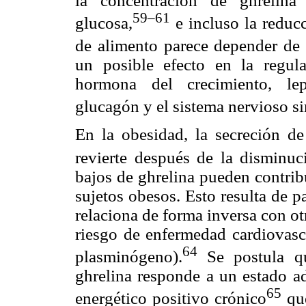
la concentración de ghrelina
59–61
glucosa,
e incluso la reducc
de alimento parece depender de 
un posible efecto en la regul
hormona del crecimiento, lep
glucagón y el sistema nervioso s
En la obesidad, la secreción de
revierte después de la disminuc
bajos de ghrelina pueden contrib
sujetos obesos. Esto resulta de p
relaciona de forma inversa con ot
riesgo de enfermedad cardiovascu
64
plasminógeno).
Se postula q
ghrelina responde a un estado ad
65
energético positivo crónico
que