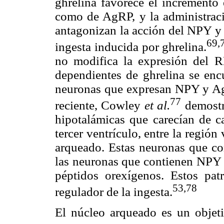
ghrelina favorece el increment
como de AgRP, y la administraci
antagonizan la acción del NPY y 
69,
ingesta inducida por ghrelina.
no modifica la expresión del
dependientes de ghrelina se enc
neuronas que expresan NPY y Ag
77
reciente, Cowley
et al.
demostra
hipotalámicas que carecían de ca
tercer ventrículo, entre la región 
arqueado. Estas neuronas que con
las neuronas que contienen NPY 
péptidos orexígenos. Estos pat
53,
78
regulador de la ingesta.
El núcleo arqueado es un objeti