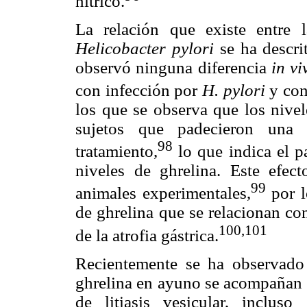
nítrico.
La relación que existe entre l
Helicobacter pylori
se ha descri
observó ninguna diferencia
in v
con infección por
H. pylori
y con
los que se observa que los nivel
sujetos que padecieron una
98
tratamiento,
lo que indica el p
niveles de ghrelina. Este efe
99
animales experimentales,
por l
de ghrelina que se relacionan co
100,1
01
de la atrofia gástrica.
Recientemente se ha observado 
ghrelina en ayuno se acompañan d
de litiasis vesicular, incluso