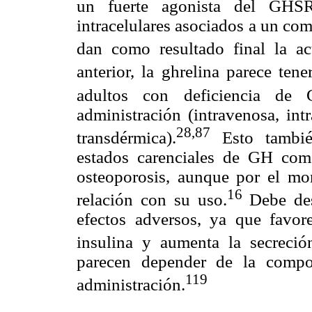
un fuerte agonista del GHSR
intracelulares asociados a un co
dan como resultado final la ac
anterior, la ghrelina parece ten
adultos con deficiencia de
administración (intravenosa, int
28,87
transdérmica).
Esto también
estados carenciales de GH como
osteoporosis, aunque por el m
16
relación con su uso.
Debe des
efectos adversos, ya que favore
insulina y aumenta la secreció
parecen depender de la compo
119
administración.