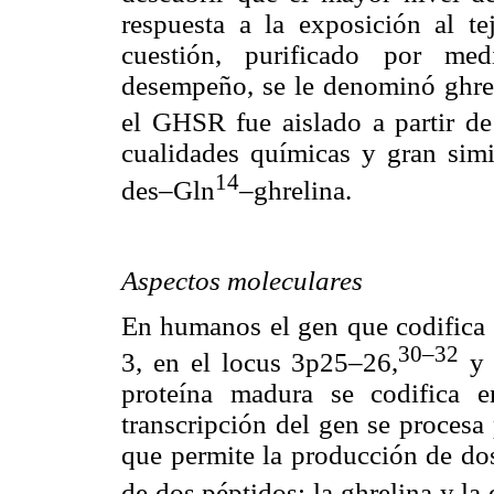
respuesta a la exposición al te
cuestión, purificado por med
desempeño, se le denominó ghre
el GHSR fue aislado a partir de 
cualidades químicas y gran simi
14
des–Gln
–ghrelina.
Aspectos moleculares
En humanos el gen que codifica a
30–
32
3, en el locus 3p25–26,
y 
proteína madura se codifica 
transcripción del gen se procesa 
que permite la producción de d
de dos péptidos: la ghrelina y la