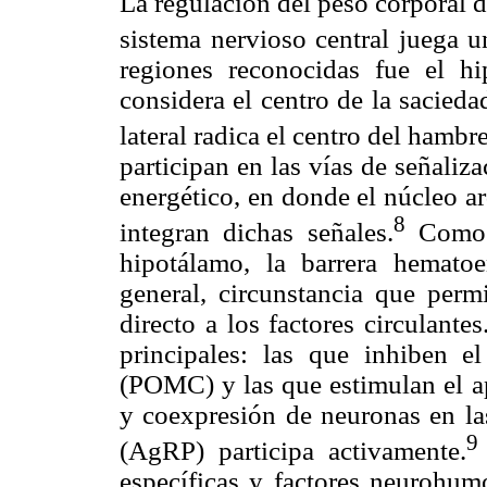
La regulación del peso corporal 
sistema nervioso central juega u
regiones reconocidas fue el h
considera el centro de la sacied
lateral radica el centro del hambre
participan en las vías de señaliz
energético, en donde el núcleo a
8
integran dichas señales.
Como e
hipotálamo, la barrera hematoe
general, circunstancia que perm
directo a los factores circulant
principales: las que inhiben e
(POMC) y las que estimulan el ap
y coexpresión de neuronas en las
9
(AgRP) participa activamente.
específicas y factores neurohumo