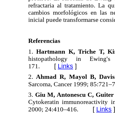
refractaria al tratamiento. La q
cambios morfológicos en las n
inicial puede transformarse cons
Referencias
1.
Hartmann K, Triche T, Kin
histopathology in Ewing'
[
Links
]
171.
2.
Ahmad R, Mayol B, Davis
Sarcoma, Cancer 1999; 85:721–
3.
Giu M, Antonescu C, Guiter
Cytokeratin immunoreactivity 
[
Links
2000; 24:410–416.