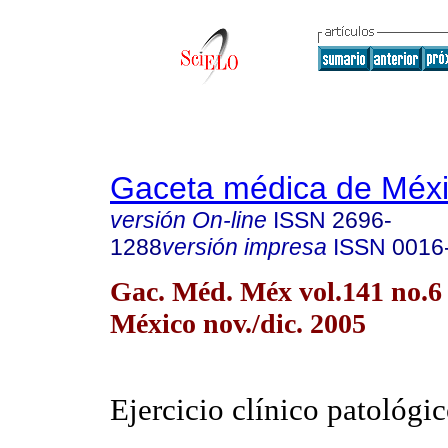
Gaceta médica de Méx
versión On-line
ISSN
2696-
1288
versión impresa
ISSN
0016
Gac. Méd. Méx vol.141 no.6
México nov./dic. 2005
Ejercicio clínico patológi