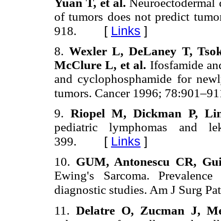
Yuan T, et al.
Neuroectodermal d
of tumors does not predict tum
[
Links
]
918.
8.
Wexler L, DeLaney T, Tsok
McClure L, et al.
Ifosfamide and
and cyclophosphamide for newl
tumors. Cancer 1996; 78:901–91
9.
Riopel M, Dickman P, Li
pediatric lymphomas and l
[
Links
]
399.
10.
GUM, Antonescu CR, Gui
Ewing's Sarcoma. Prevalence
diagnostic studies. Am J Surg P
11.
Delatre O, Zucman J, M