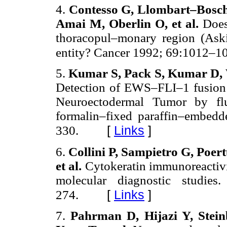
4.
Contesso G, Llombart–Bosch 
Amai M, Oberlin O, et al.
Does
thoracopul–monary region (Aski
entity? Cancer 1992; 69:1012–1
5.
Kumar S, Pack S, Kumar D, W
Detection of EWS–FLI–1 fusion 
Neuroectodermal Tumor by flu
formalin–fixed paraffin–embed
[
Links
]
330.
6.
Collini P, Sampietro G, Poert
et al.
Cytokeratin immunoreactiv
molecular diagnostic studi
[
Links
]
274.
7.
Pahrman D, Hijazi Y, Stei