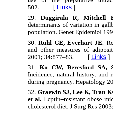
[
Links
]
502.
29.
Duggirala R, Mitchell 
determinants of variation in gal
population. Genet Epidemiol 19
30.
Ruhl CE, Everhart JE.
Re
and other measures of adiposit
[
Links
]
2001; 34:877–83.
31.
Ko CW, Beresford SA, S
Incidence, natural history, and 
during pregnancy. Hepatology 2
32.
Graewin SJ, Lee K, Tran KQ
et al.
Leptin–resistant obese mi
cholesterol diet. J Surg Res 2003