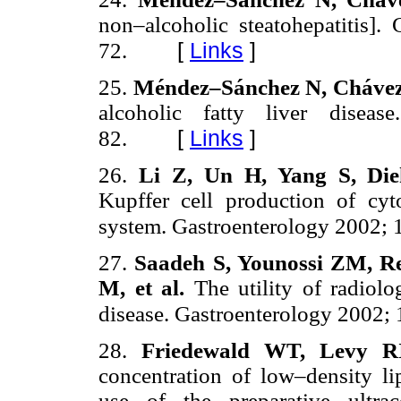
non–alcoholic steatohepatitis
[
Links
]
72.
25.
Méndez–Sánchez N, Chávez
alcoholic fatty liver dise
[
Links
]
82.
26.
Li Z, Un H, Yang S, Di
Kupffer cell production of cyt
system. Gastroenterology 2002;
27.
Saadeh S, Younossi ZM, R
M, et al.
The utility of radiolo
disease. Gastroenterology 2002;
28.
Friedewald WT, Levy RI
concentration of low–density li
use of the preparative ultra