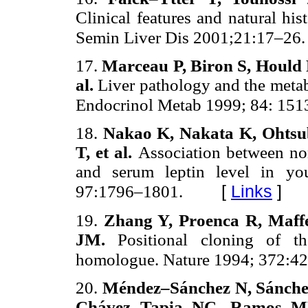
Clinical features and natural hi
Semin Liver Dis 2001;21:17–26.
17.
Marceau P, Biron S, Hould 
al.
Liver pathology and the metab
Endocrinol Metab 1999; 84: 151
18.
Nakao K, Nakata K, Ohtsu
T, et al.
Association between nona
and serum leptin level in yo
[
Links
]
97:1796–1801.
19.
Zhang Y, Proenca R, Maff
JM.
Positional cloning of 
homologue. Nature 1994; 372:4
20.
Méndez–Sánchez N, Sánchez
Chávez Tapia NC, Ramos M