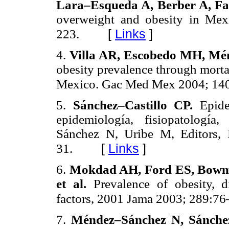
Lara–Esqueda A, Berber A, Fan
overweight and obesity in Mex
[
Links
]
223.
4.
Villa AR, Escobedo MH, Mé
obesity prevalence through mortal
Mexico. Gac Med Mex 2004; 140
5.
Sánchez–Castillo CP.
Epide
epidemiología, fisiopatología
Sánchez N, Uribe M, Editors,
[
Links
]
31.
6.
Mokdad AH, Ford ES, Bowman
et al.
Prevalence of obesity, d
factors, 2001 Jama 2003; 289:76
7.
Méndez–Sánchez N, Sánchez–