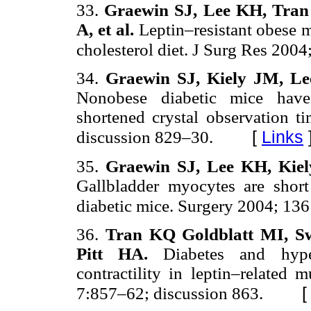
33.
Graewin SJ, Lee KH, Tran
A, et al.
Leptin–resistant obese m
cholesterol diet. J Surg Res 200
34.
Graewin SJ, Kiely JM, Le
Nonobese diabetic mice have 
shortened crystal observation t
[
Links
discussion 829–30.
35.
Graewin SJ, Lee KH, Kiel
Gallbladder myocytes are short
diabetic mice. Surgery 2004; 13
36.
Tran KQ Goldblatt MI, Sw
Pitt HA.
Diabetes and hyper
contractility in leptin–related 
7:857–62; discussion 863.