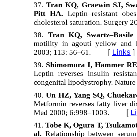
37.
Tran KQ, Graewin SJ, Swa
Pitt HA.
Leptin–resistant obe
cholesterol saturation. Surgery 
38.
Tran KQ, Swartz–Basile
motility in agouti–yellow and 
[
Links
]
2003; 113: 56–61.
39.
Shimomura I, Hammer RE, 
Leptin reverses insulin resist
congenital lipodystrophy. Nature
40.
Un HZ, Yang SQ, Chuekare
Metformin reverses fatty liver di
[
L
Med 2000; 6:998–1003.
41.
Tobe K, Ogura T, Tsukamoto
al.
Relationship between serum 