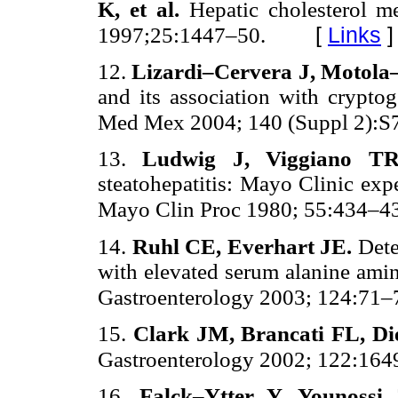
K, et
al.
Hepatic cholesterol m
[
Links
]
1997;25:1447–50.
12.
Lizardi–Cervera J, Motol
and its association with crypto
Med Mex 2004; 140 (Suppl 2):S
13.
Ludwig J, Viggiano T
steatohepatitis: Mayo Clinic exp
Mayo Clin Proc 1980; 55:434–4
14.
Ruhl CE, Everhart JE.
Dete
with elevated serum alanine amino
Gastroenterology 2003; 124:71–
15.
Clark JM, Brancati FL, D
Gastroenterology 2002; 122:164
16.
Falck–Ytter Y, Younossi