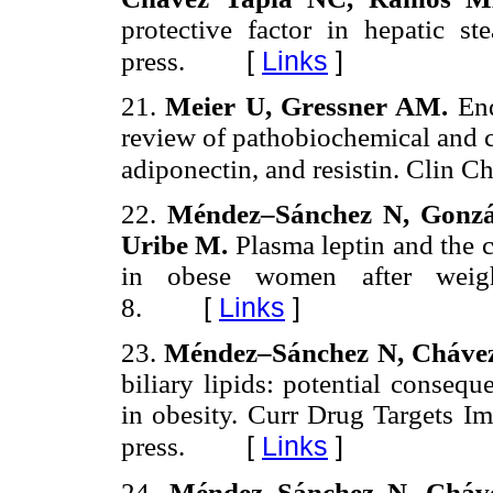
protective factor in hepatic st
[
Links
]
press.
21.
Meier U, Gressner AM.
En
review of pathobiochemical and cl
adiponectin, and resistin. Clin
22.
Méndez–Sánchez N, Gonzál
Uribe M.
Plasma leptin and the c
in obese women after weig
[
Links
]
8.
23.
Méndez–Sánchez N, Chávez
biliary lipids: potential conseq
in obesity. Curr Drug Targets 
[
Links
]
press.
24.
Méndez–Sánchez N, Cháv