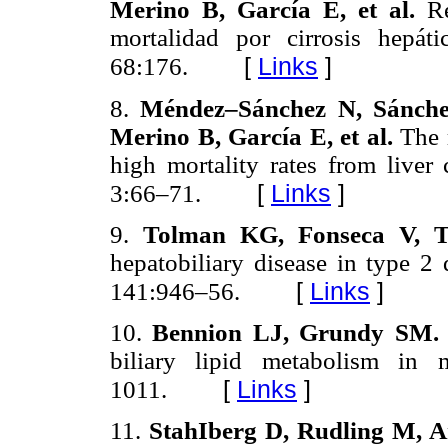
Merino B, García E, et al.
R
mortalidad por cirrosis hepá
[
Links
]
68:176.
8.
Méndez–Sánchez N, Sánchez
Merino B, García E, et al.
The 
high mortality rates from liver
[
Links
]
3:66–71.
9.
Tolman KG, Fonseca V, 
hepatobiliary disease in type 2
[
Links
]
141:946–56.
10.
Bennion LJ, Grundy SM
biliary lipid metabolism in
[
Links
]
1011.
11.
StahIberg D, Rudling M, Ang